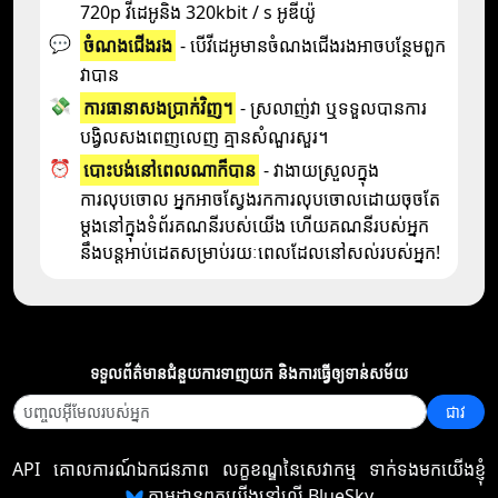
720p វីដេអូនិង 320kbit / s អូឌីយ៉ូ
💬
ចំណង​ជើង​រង
- បើ​វីដេអូ​មាន​ចំណង​ជើង​រង​អាច​បន្ថែម​ពួក​
វា​បាន
💸
ការធានាសងប្រាក់វិញ។
- ស្រលាញ់វា ឬទទួលបានការ
បង្វិលសងពេញលេញ គ្មានសំណួរសួរ។
⏰
បោះបង់នៅពេលណាក៏បាន
- វាងាយស្រួលក្នុង
ការលុបចោល អ្នកអាចស្វែងរកការលុបចោលដោយចុចតែ
ម្តងនៅក្នុងទំព័រគណនីរបស់យើង ហើយគណនីរបស់អ្នក
នឹងបន្តអាប់ដេតសម្រាប់រយៈពេលដែលនៅសល់របស់អ្នក!
ទទួល​ព័ត៌មាន​ជំនួយ​ការ​ទាញយក និង​ការ​ធ្វើ​ឲ្យ​ទាន់សម័យ
ជាវ
API
គោលការណ៍ឯកជនភាព
លក្ខខណ្ឌនៃសេវាកម្ម
ទាក់ទងមកយើងខ្ញុំ
តាមដានពួកយើងនៅលើ BlueSky