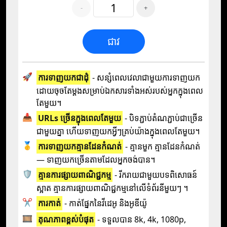
-
+
ជាវ
🚀
ការទាញយកជាដុំ
- សន្សំពេលវេលាជាមួយការទាញយក
ដោយចុចតែម្តងសម្រាប់ឯកសារទាំងអស់របស់អ្នកក្នុងពេល
តែមួយ។
📥
URLs ច្រើនក្នុងពេលតែមួយ
- បិទភ្ជាប់តំណភ្ជាប់ជាច្រើន
ជាមួយគ្នា ហើយទាញយកអ្វីៗគ្រប់យ៉ាងក្នុងពេលតែមួយ។
🥇
ការទាញយកគ្មានដែនកំណត់
- គ្មានមួក គ្មានដែនកំណត់
— ទាញយកច្រើនតាមដែលអ្នកចង់បាន។
🛡️
គ្មាន​ការ​ផ្សាយ​ពាណិជ្ជកម្ម
- រីករាយ​ជាមួយ​បទពិសោធន៍​
ស្អាត គ្មាន​ការ​ផ្សាយ​ពាណិជ្ជកម្ម​នៅ​លើ​ទំព័រ​នីមួយៗ ។
✂️
ការ​កាត់
- កាត់​ផ្នែក​នៃ​វីដេអូ និង​អូឌីយ៉ូ
🎞️
គុណភាព​ខ្ពស់​បំផុត
- ទទួលបាន 8k, 4k, 1080p,