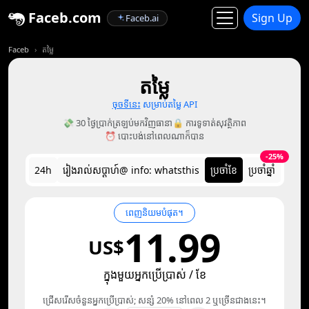
Faceb.com
Sign Up
Faceb.ai
Faceb
តម្លៃ
តម្លៃ
ចុចទីនេះ
សម្រាប់តម្លៃ API
💸 30 ថ្ងៃប្រាក់ត្រឡប់មកវិញធានា
🔒 ការ​ទូទាត់​សុវត្ថិភាព
⏰ បោះបង់នៅពេលណាក៏បាន
-25%
24h
រៀងរាល់​សប្ដាហ៍@ info: whatsthis
ប្រចាំខែ
ប្រចាំឆ្នាំ
ពេញនិយមបំផុត។
11.99
US$
ក្នុងមួយអ្នកប្រើប្រាស់ / ខែ
ជ្រើសរើសចំនួនអ្នកប្រើប្រាស់; សន្សំ 20% នៅពេល 2 ឬច្រើនជាងនេះ។