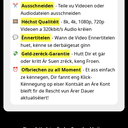
✂️
Ausschneiden
- Teile vu Videoen oder
Audiodateien ausschneiden
🎞️
Héchst Qualitéit
- 8k, 4k, 1080p, 720p
Videoen a 320kbit/s Audio kréien
💬
Ënnertitelen
- Wann de Video Ënnertitelen
huet, kënne se derbäigesat ginn
💸
Geld-zeréck-Garantie
- Hutt Dir et gär
oder kritt Är Suen zréck, keng Froen.
⏰
Ofbriechen zu all Moment
- Et ass einfach
ze kënnegen, Dir fannt eng Klick-
Kënnegung op eiser Kontsäit an Äre Kont
bleift fir de Rescht vun Ärer Dauer
aktualiséiert!