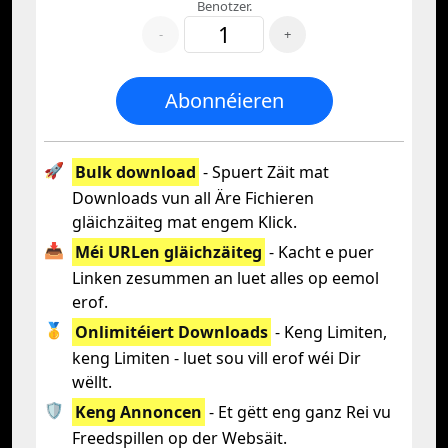
Benotzer.
-
+
Abonnéieren
🚀
Bulk download
- Spuert Zäit mat
Downloads vun all Äre Fichieren
gläichzäiteg mat engem Klick.
📥
Méi URLen gläichzäiteg
- Kacht e puer
Linken zesummen an luet alles op eemol
erof.
🥇
Onlimitéiert Downloads
- Keng Limiten,
keng Limiten - luet sou vill erof wéi Dir
wëllt.
🛡️
Keng Annoncen
- Et gëtt eng ganz Rei vu
Freedspillen op der Websäit.