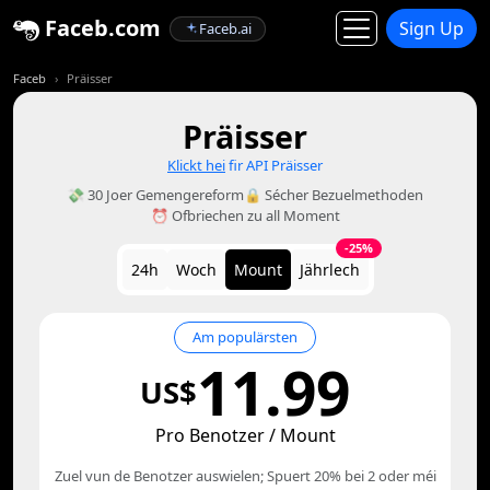
Faceb.com
Sign Up
Faceb.ai
Faceb
Präisser
Präisser
Klickt hei
fir API Präisser
💸 30 Joer Gemengereform
🔒 Sécher Bezuelmethoden
⏰ Ofbriechen zu all Moment
-25%
24h
Woch
Mount
Jährlech
Am populärsten
11.99
US$
Pro Benotzer / Mount
Zuel vun de Benotzer auswielen; Spuert 20% bei 2 oder méi