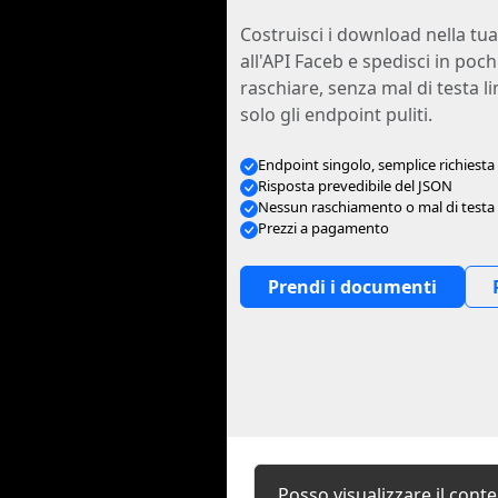
Costruisci i download nella tua
all'API Faceb e spedisci in poc
raschiare, senza mal di testa li
solo gli endpoint puliti.
Endpoint singolo, semplice richiesta
Risposta prevedibile del JSON
Nessun raschiamento o mal di testa l
Prezzi a pagamento
Prendi i documenti
Posso visualizzare il cont