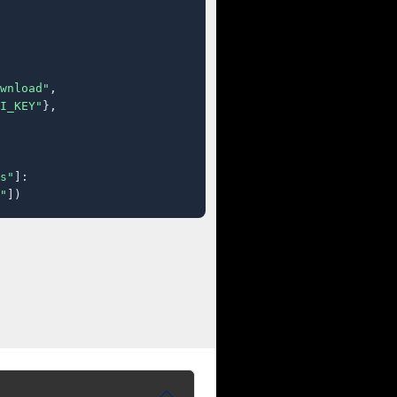
wnload"
,

I_KEY"
},

s"
]:

"
])