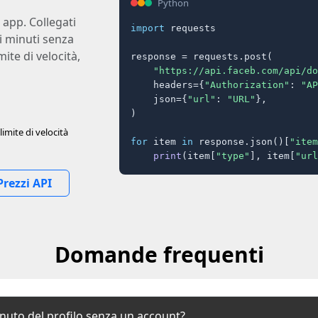
Python
 app. Collegati
import
 requests

hi minuti senza
mite di velocità,
response = requests.post(

"https://api.faceb.com/api/do
    headers={
"Authorization"
: 
"AP
    json={
"url"
: 
"URL"
},

)

imite di velocità
for
 item 
in
 response.json()[
"item
print
(item[
"type"
], item[
"url
Prezzi API
Domande frequenti
enuto del profilo senza un account?