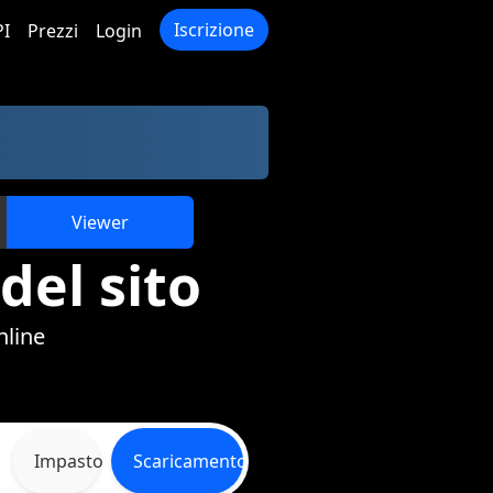
Iscrizione
PI
Prezzi
Login
Viewer
del sito
nline
Impasto
Scaricamento