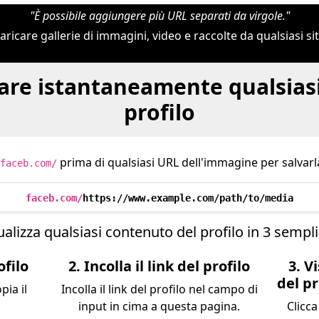
"È possibile aggiungere più URL separati da virgole."
aricare gallerie di immagini, video e raccolte da qualsiasi s
are istantaneamente qualsias
profilo
prima di qualsiasi URL dell'immagine per salvarl
faceb.com/
faceb.com/
https://www.example.com/path/to/media
alizza qualsiasi contenuto del profilo in 3 sempli
ofilo
2. Incolla il link del profilo
3. V
del pr
pia il
Incolla il link del profilo nel campo di
input in cima a questa pagina.
Clicc