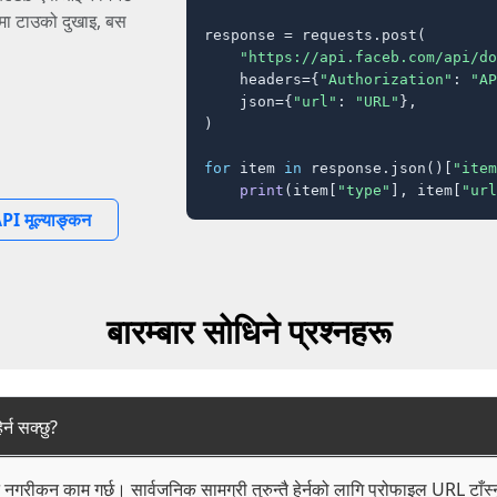
सीमा टाउको दुखाइ, बस
response = requests.post(

"https://api.faceb.com/api/do
    headers={
"Authorization"
: 
"AP
    json={
"url"
: 
"URL"
},

)

for
 item 
in
 response.json()[
"item
print
(item[
"type"
], item[
"url
PI मूल्याङ्कन
बारम्बार सोधिने प्रश्नहरू
र्न सक्छु?
न नगरीकन काम गर्छ। सार्वजनिक सामग्री तुरुन्तै हेर्नको लागि प्रोफाइल URL टाँस्