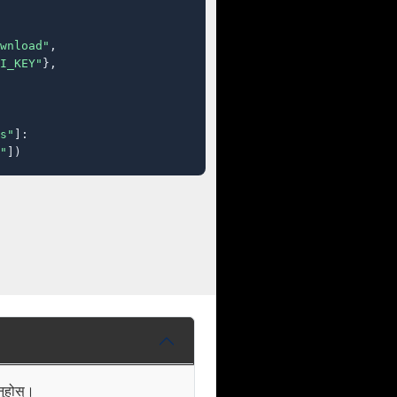
wnload"
,

I_KEY"
},

s"
]:

"
])
नुहोस्।