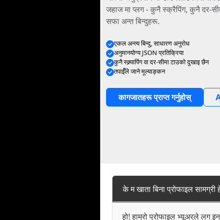
जहाज मा प्लग - कुनै स्क्रैपिंग, कुनै दर-
सफा अन्त बिन्दुहरू.
एकल अन्त्य बिन्दु, साधारण अनुरोध
अनुमानयोग्य JSON प्रतिक्रिया
कुनै स्क्र्यापिंग वा दर-सीमा टाउको दुखाइ छैन
तपाईँले जाने मूल्याङ्कन
कागजातहरू प्राप्त गर्नुहोस्
A
के म खाता बिना प्रोफाइल सामग्री हे
हो! हाम्रो प्रोफाइल भ्यूअरले लग इ