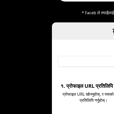
* Faceb ले तपाईंलाई 
१. प्रोफाइल URL प्रतिलिपि गर
प्रोफाइल URL खोज्नुहोस्, र यसक
प्रतिलिपि गर्नुहोस्।