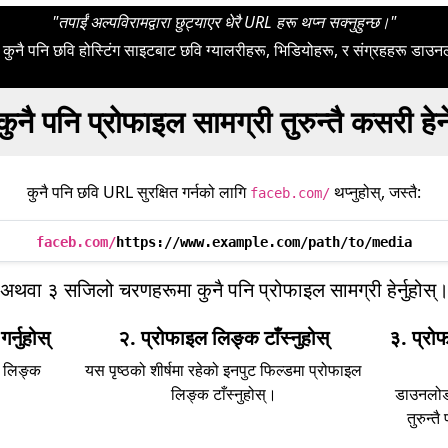
"तपाईं अल्पविरामद्वारा छुट्याएर धेरै URL हरू थप्न सक्नुहुन्छ।"
कुनै पनि छवि होस्टिंग साइटबाट छवि ग्यालरीहरू, भिडियोहरू, र संग्रहहरू डाउनल
कुनै पनि प्रोफाइल सामग्री तुरुन्तै कसरी हेर्न
कुनै पनि छवि URL सुरक्षित गर्नको लागि
थप्नुहोस्, जस्तै:
faceb.com/
faceb.com/
https://www.example.com/path/to/media
अथवा ३ सजिलो चरणहरूमा कुनै पनि प्रोफाइल सामग्री हेर्नुहोस्
्नुहोस्
२. प्रोफाइल लिङ्क टाँस्नुहोस्
३. प्रोफ
ो लिङ्क
यस पृष्ठको शीर्षमा रहेको इनपुट फिल्डमा प्रोफाइल
लिङ्क टाँस्नुहोस्।
डाउनलोड 
तुरुन्त