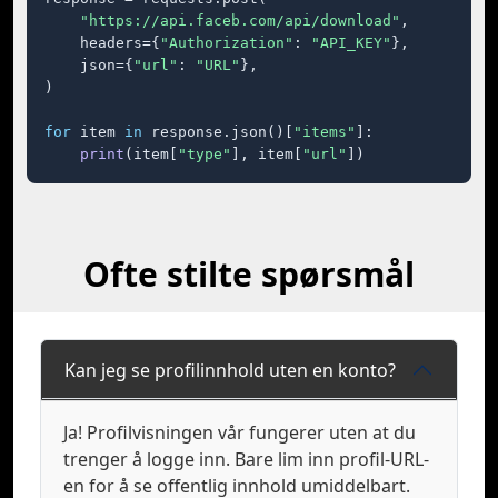
"https://api.faceb.com/api/download"
,

    headers={
"Authorization"
: 
"API_KEY"
},

    json={
"url"
: 
"URL"
},

)

for
 item 
in
 response.json()[
"items"
]:

print
(item[
"type"
], item[
"url"
])
Ofte stilte spørsmål
Kan jeg se profilinnhold uten en konto?
Ja! Profilvisningen vår fungerer uten at du
trenger å logge inn. Bare lim inn profil-URL-
en for å se offentlig innhold umiddelbart.