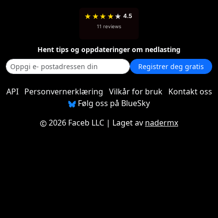
★
★
★
★
★
4.5
11 reviews
Hent tips og oppdateringer om nedlasting
Registrer deg gratis
API
Personvernerklæring
Vilkår for bruk
Kontakt oss
Følg oss på BlueSky
2026 Faceb LLC
| Laget av
nadermx