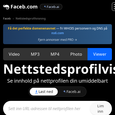
Faceb.com
Faceb.ai
Faceb
Nettstedsprofilvisning
Få det perfekte domenenavnet
— fri WHOIS personvern og DNS på
ns6.com
Fjern annonser med PRO →
Video
MP3
MP4
Photo
Viewer
Nettstedsprofilv
Se innhold på nettprofilen din umiddelbart
Last ned
Faceb.ai
Lim
inn