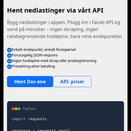
Hent nedlastinger via vårt API
Bygg nedlastinger i appen. Plugg inn i Faceb API og
send på minutter – ingen skraping, ingen
ratebegrensende hodepine, bare rene endepunkter.
Enkelt endepunkt, enkelt forespørsel
Forutsigelig JSON-respons
Ingen hodepine med skrap eller prisbegrensning
Prissetting etter betaling
Hent Doc-ene
API- priser
Python
import
 requests

response = requests.post(
