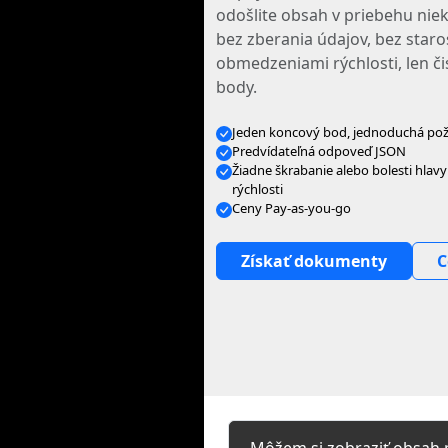
odošlite obsah v priebehu nie
bez zberania údajov, bez staros
obmedzeniami rýchlosti, len č
body.
Jeden koncový bod, jednoduchá po
Predvídateľná odpoveď JSON
Žiadne škrabanie alebo bolesti hlav
rýchlosti
Ceny Pay-as-you-go
Získať dokumenty
C
Môžem si zobraziť obsah p