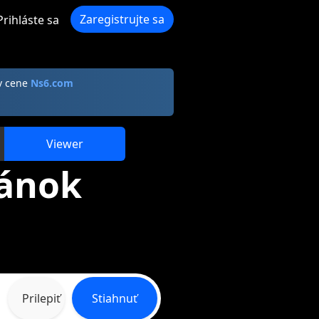
Zaregistrujte sa
Prihláste sa
v cene
Ns6.com
Viewer
ránok
Prilepiť
Stiahnuť