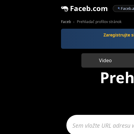
Faceb.com
Faceb.a
Faceb
Prehliadač profilov stránok
Zaregistrujte 
Video
Preh