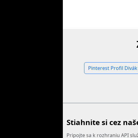
Pinterest Profil Divák
Stiahnite si cez naš
Pripojte sa k rozhraniu API sl