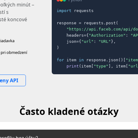
koľkých minút –
import
 requests

tí s
isté koncové
response = requests.post(

"https://api.faceb.com/api/do
    headers={
"Authorization"
: 
"AP
žiadavka
    json={
"url"
: 
"URL"
},

)

y pri obmedzení
for
 item 
in
 response.json()[
"item
print
(item[
"type"
], item[
"url
eny API
Často kladené otázky
rofilu bez účtu?