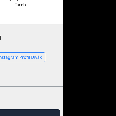
Faceb.
u
nstagram Profil Divák