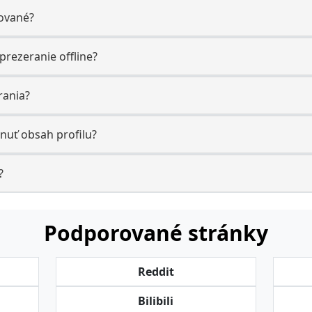
ované?
prezeranie offline?
rania?
uť obsah profilu?
?
Podporované stránky
Reddit
Bilibili