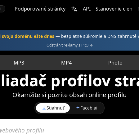
Podporované stránky
API
Stanovenie cien
i
si svoju doménu ešte dnes
— bezplatné súkromie a DNS zahrnuté 
Odstrániť reklamy s PRO →
MP3
MP4
Photo
liadač profilov st
Okamžite si pozrite obsah online profilu
Stiahnuť
Faceb.ai