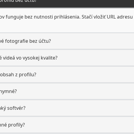
ov funguje bez nutnosti prihlásenia. Stačí vložiť URL adresu 
vé fotografie bez účtu?
 videá vo vysokej kvalite?
obsah z profilu?
nonymné?
aký softvér?
né profily?