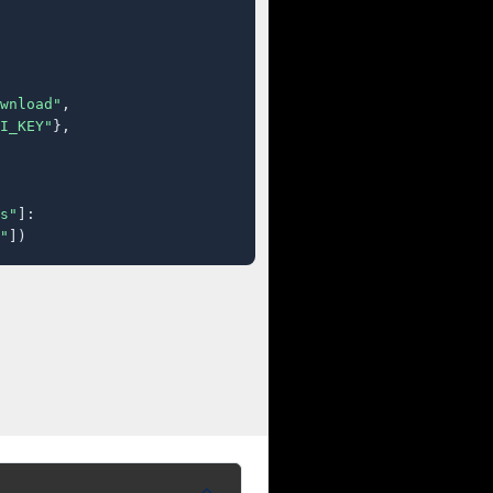
wnload"
,

I_KEY"
},

s"
]:

"
])