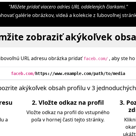
"Môžete pridať viacero adries URL oddelených čiarkami."
ovať galérie obrázkov, videá a kolekcie z ľubovoľnej strá
žite zobraziť akýkoľvek obsa
ľubovoľnú URL adresu obrázka pridať
, aby ste ho 
faceb.com/
faceb.com/
https://www.example.com/path/to/media
pozrite akýkoľvek obsah profilu v 3 jednoduchýc
dresu
2. Vložte odkaz na profil
3. Po
zd
Vložte odkaz na profil do vstupného
lu a
poľa v hornej časti tejto stránky.
Klikn
okam
ukážt