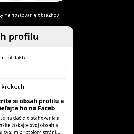
nky na hosťovanie obrázkov
h profilu
uložili takto:
h krokoch.
zrite si obsah profilu a
ieľajte ho na Faceb
ite na tlačidlo sťahovania a
žite získajte svoj obsah a
e svojim priateľom stránku