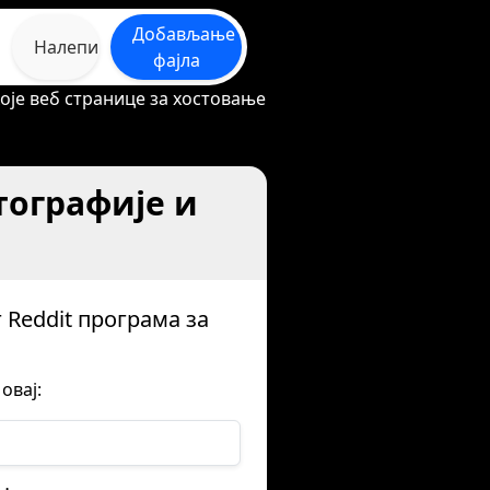
Добављање
Налепи
фајла
које веб странице за хостовање
тографије и
 Reddit програма за
овај: