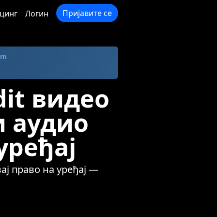
Пријавите се
цинг
Логин
om
it видео
и аудио
уређај
ај право на уређај —