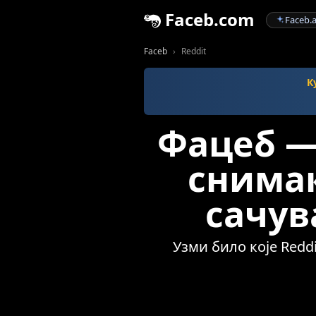
Faceb.com
Faceb.a
Faceb
Reddit
К
Фацеб —
снимак
сачув
Узми било које Redd