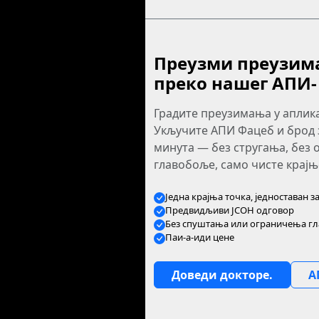
Преузми преузим
преко нашег АПИ‐
Градите преузимања у аплика
Укључите АПИ Фацеб и брод 
минута — без стругања, без
главобоље, само чисте крајњ
Једна крајња точка, једноставан за
Предвидљиви ЈСОН одговор
Без спуштања или ограничења г
Паи-а-иди цене
Доведи докторе.
А