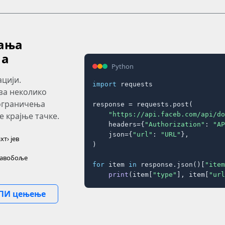
ања
 а
Python
цији.
import
 requests

за неколико
 ограничења
response = requests.post(

"https://api.faceb.com/api/do
е крајње тачке.
    headers={
"Authorization"
: 
"AP
    json={
"url"
: 
"URL"
},

хт› јев
)

лавобоље
for
 item 
in
 response.json()[
"item
print
(item[
"type"
], item[
"url
ПИ цењење