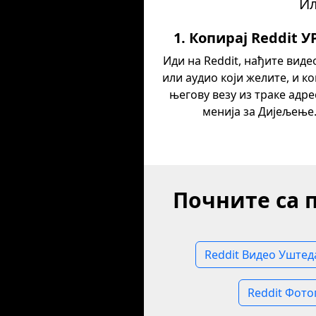
Ил
1. Копирај Reddit У
Иди на Reddit, нађите виде
или аудио који желите, и к
његову везу из траке адре
менија за Дијељење
Почните са 
Reddit Видео Уштед
Reddit Фото