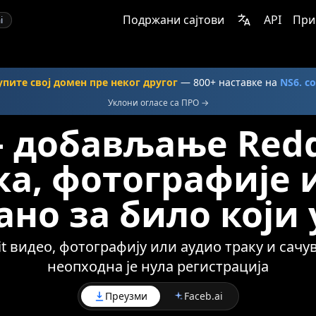
Подржани сајтови
API
При
i
упите свој домен пре неког другог
— 800+ наставке на
NS6. c
Уклони огласе са ПРО →
 добављање Redd
а, фотографије 
ано за било који 
it видео, фотографију или аудио траку и сачув
неопходна је нула регистрација
Преузми
Faceb.ai