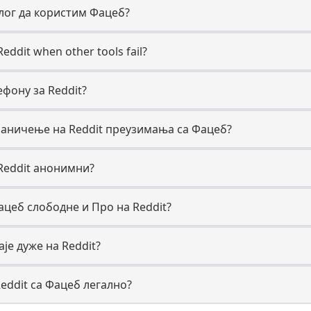
алог да користим Фацеб?
ddit when other tools fail?
ефону за Reddit?
раничење на Reddit преузимања са Фацеб?
Reddit анонимни?
ацеб слободне и Про на Reddit?
је дуже на Reddit?
Reddit са Фацеб легално?