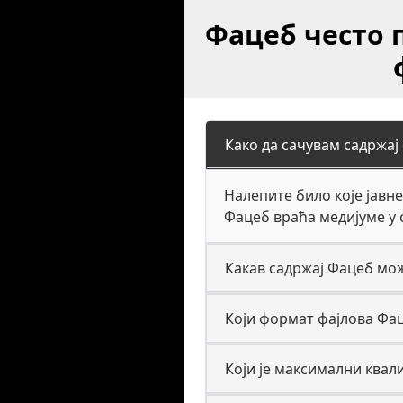
Фацеб често 
Како да сачувам садржај 
Налепите било које јавне
Фацеб враћа медијуме у
Какав садржај Фацеб мож
Који формат фајлова Фац
Који је максимални квал