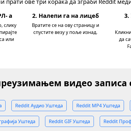
и прати ове три корака да зграби Reddit меди
РЛ‐ а
2. Налепи га на лицеб
3.
о, слику
Вратите се на ову страницу и
опирајте
спустите везу у поље изнад.
Кликни
са или
да с
.
F
преузимањем видео записа 
а
Reddit Аудио Уштеда
Reddit MP4 Уштеда
графија Уштеда
Reddit GIF Уштеда
Reddit Про