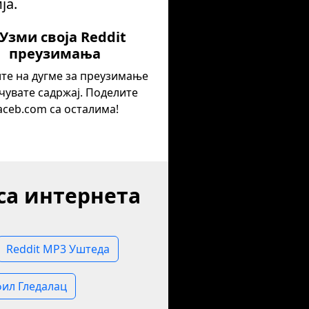
ја.
 Узми своја Reddit
преузимања
те на дугме за преузимање
ачувате садржај. Поделите
aceb.com са осталима!
са интернета
Reddit MP3 Уштеда
фил Гледалац