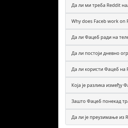
Да ли ми треба Reddit н
Why does Faceb work on Re
Да ли Фацеб ради на тел
Да ли постоји дневно ог
Да ли користи Фацеб на 
Која је разлика између Ф
Зашто Фацеб понекад тра
Да ли је преузимање из 