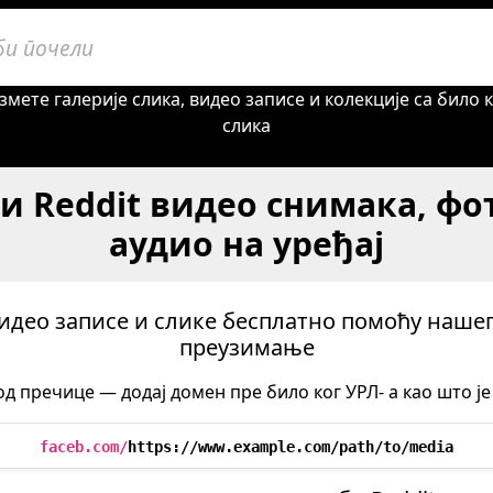
змете галерије слика, видео записе и колекције са било 
слика
и Reddit видео снимака, фо
аудио на уређај
идео записе и слике бесплатно помоћу нашег
преузимање
д пречице — додај домен пре било ког УРЛ‐ а као што је 
faceb.com/
https://www.example.com/path/to/media