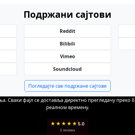
Подржани сајтови
Reddit
Bilibili
Vimeo
Soundcloud
Погледајте све подржане сајтове
. Сваки фајл се доставља директно прегледачу преко б
реалном времену.
★
★
★
★
★
5.0
2 reviews