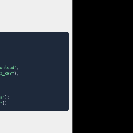
wnload"
,

I_KEY"
},

s"
]:

"
])