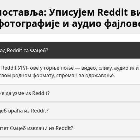
поставља: Уписујем Reddit в
фотографије и аудио фајлов
од Reddit са Фацеб?
 Reddit УРЛ‐ ове у горње поље — видео, слику, аудио или
 свом родном формату, спреман за одржавање.
е да узме из Reddit?
еб враћа из Reddit?
итет Фацеб извлачи из Reddit?