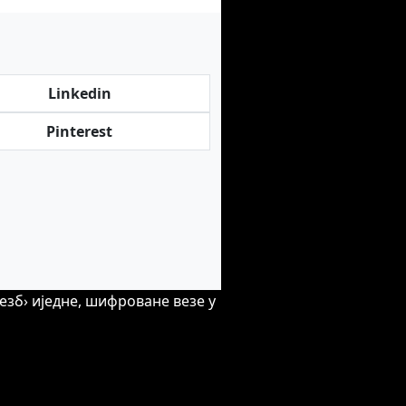
Linkedin
Pinterest
езб› иједне, шифроване везе у