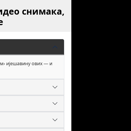
идео снимака,
е
 м› ијешавину ових — и