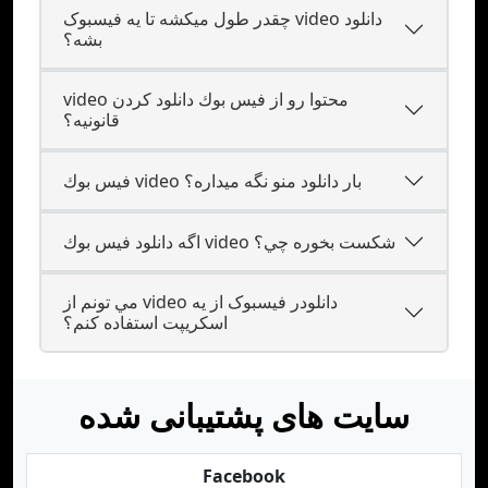
چقدر طول ميکشه تا يه فيسبوک video دانلود
بشه؟
video محتوا رو از فيس بوك دانلود کردن
قانونيه؟
فيس بوك video بار دانلود منو نگه ميداره؟
اگه دانلود فيس بوك video شکست بخوره چي؟
مي تونم از video دانلودر فيسبوک از يه
اسکریپت استفاده کنم؟
سایت های پشتیبانی شده
Facebook