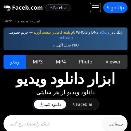
Faceb.com
Sign Up
Faceb.ai
ابزار دانلود ویدیو
Faceb
— حریم خصوصی WHOIS و DNS رایگان در
وب‌گاه
نام دامنه کامل را بدست آورید
ns6.com
حذف آگهی با PRO
Viewer
Photo
MP4
MP3
ویدئو
ابزار دانلود ویدیو
دانلود ویدیو از هر سایتی
Faceb.ai
دانلود کنید
چسباندن