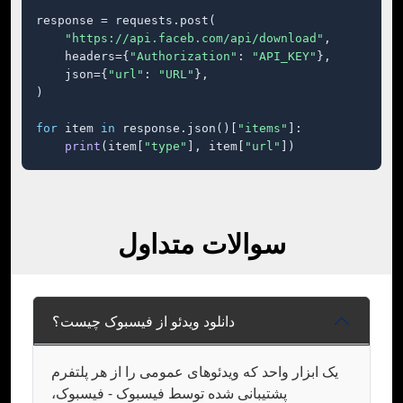
response = requests.post(

"https://api.faceb.com/api/download"
,

    headers={
"Authorization"
: 
"API_KEY"
},

    json={
"url"
: 
"URL"
},

)

for
 item 
in
 response.json()[
"items"
]:

print
(item[
"type"
], item[
"url"
])
سوالات متداول
دانلود ویدئو از فیسبوک چیست؟
یک ابزار واحد که ویدئوهای عمومی را از هر پلتفرم
پشتیبانی شده توسط فیسبوک - فیسبوک،