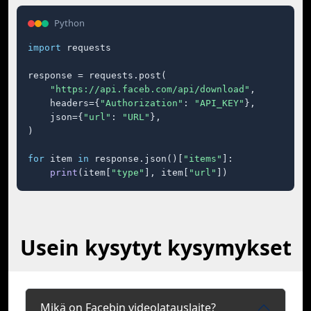
Python
import
 requests

response = requests.post(

"https://api.faceb.com/api/download"
,

    headers={
"Authorization"
: 
"API_KEY"
},

    json={
"url"
: 
"URL"
},

)

for
 item 
in
 response.json()[
"items"
]:

print
(item[
"type"
], item[
"url"
])
Usein kysytyt kysymykset
Mikä on Facebin videolatauslaite?