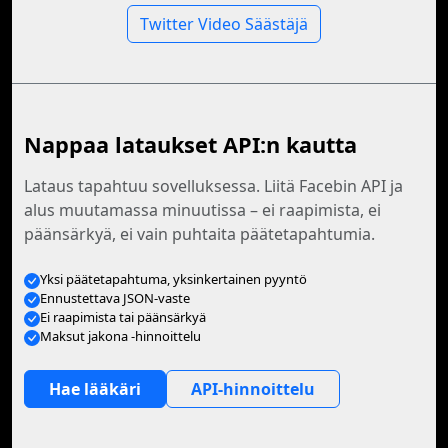
Twitter Video Säästäjä
Nappaa lataukset API:n kautta
Lataus tapahtuu sovelluksessa. Liitä Facebin API ja
alus muutamassa minuutissa – ei raapimista, ei
päänsärkyä, ei vain puhtaita päätetapahtumia.
Yksi päätetapahtuma, yksinkertainen pyyntö
Ennustettava JSON-vaste
Ei raapimista tai päänsärkyä
Maksut jakona -hinnoittelu
Hae lääkäri
API-hinnoittelu