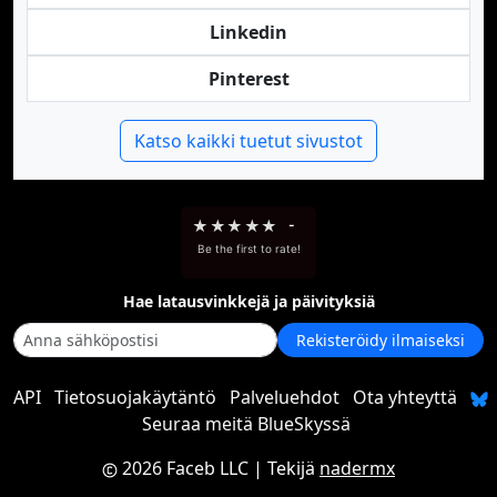
Linkedin
Pinterest
Katso kaikki tuetut sivustot
★
★
★
★
★
-
Be the first to rate!
Hae latausvinkkejä ja päivityksiä
Rekisteröidy ilmaiseksi
API
Tietosuojakäytäntö
Palveluehdot
Ota yhteyttä
Seuraa meitä BlueSkyssä
2026 Faceb LLC
| Tekijä
nadermx