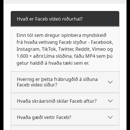
Hvað er Faceb vídeó niðurhal?
Einn tól sem dregur opinbera myndskeið
frá hvaða vettvang Faceb styður - Facebook,
Instagram, TikTok, Twitter, Reddit, Vimeo og
1.600 + aðrir.Líma slóðina, fáðu MP4 sem þú
getur haldið á hvaða tæki sem er.
Hvernig er þetta frábrugðið á síðuna
Faceb video síður?
Hvaða skráarsnið skilar Faceb aftur?
Hvaða gæði veitir Faceb?