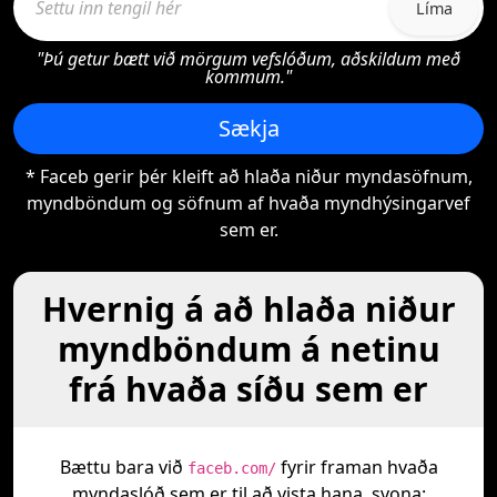
Líma
"Þú getur bætt við mörgum vefslóðum, aðskildum með
kommum."
Sækja
* Faceb gerir þér kleift að hlaða niður myndasöfnum,
myndböndum og söfnum af hvaða myndhýsingarvef
sem er.
Hvernig á að hlaða niður
myndböndum á netinu
frá hvaða síðu sem er
Bættu bara við
fyrir framan hvaða
faceb.com/
myndaslóð sem er til að vista hana, svona: