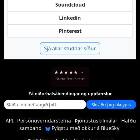
Soundcloud
Linkedin
Pinterest
Sjá allar studdar síður
★
★
★
★
★
-
Be the first to rate!
Fá niðurhalsábendingar og uppfærslur
Skráðu þig ókeypis
API
Persónuverndarstefna
Þjónustuskilmálar
Hafðu
samband
Fylgstu með okkur á BlueSky