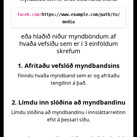
faceb.com/
https://www.example.com/path/to/
media
eða hlaðið niður myndböndum af
hvaða vefsíðu sem er í 3 einföldum
skrefum
1. Afritaðu vefslóð myndbandsins
Finndu hvaða myndband sem er og afritaðu
tengilinn á það.
2. Límdu inn slóðina að myndbandinu
Límdu slóðina að myndbandinu í innsláttarreitinn
efst á þessari síðu.