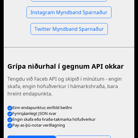
Instagram Myndband Sparnaður
Twitter Myndband Sparnaður
Grípa niðurhal í gegnum API okkar
Tengdu við Faceb API og skipið í mínútum - engin
skafa, engin höfuðverkur í hámarkshraða, bara
hreint endapunkta.
Einn endapunktur, einföld beiðni
Fyrirsjáanlegt JSON svar
Engin skafa eða hraða-takmarka höfuðverkur
Pay-as-þú-notar verðlagning