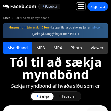
Faceb.com
Sign Up
Faceb.ai
Faceb
Tól til að sækja myndbönd
Hugmyndin þín á skilið lén
- kaupa, flytja og stjórna því á
ns6.com
Fjarlægðu auglýsingar með PRO →
Myndband
MP3
MP4
Photo
Viewer
Tól til að sækja
myndbönd
Sækja myndbönd af hvaða síðu sem er
Sækja
Faceb.ai