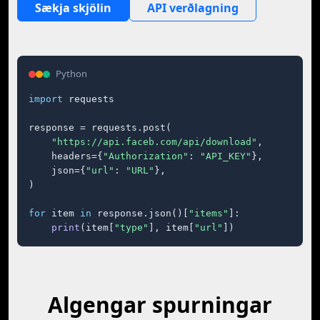
Sækja skjölin
API verðlagning
Python
import
 requests

response = requests.post(

"https://api.faceb.com/api/download"
,

    headers={
"Authorization"
: 
"API_KEY"
},

    json={
"url"
: 
"URL"
},

)

for
 item 
in
 response.json()[
"items"
]:

print
(item[
"type"
], item[
"url"
])
Algengar spurningar