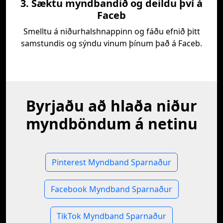
3. Sæktu myndbandið og deildu því á
Faceb
Smelltu á niðurhalshnappinn og fáðu efnið þitt
samstundis og sýndu vinum þínum það á Faceb.
Byrjaðu að hlaða niður
myndböndum á netinu
Pinterest Myndband Sparnaður
Facebook Myndband Sparnaður
TikTok Myndband Sparnaður