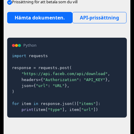
Prissättning för att betala som du vill
Hämta dokumenten.
API-prissättning
Python
import
 requests

response = requests.post(

"https://api.faceb.com/api/download"
,

    headers={
"Authorization"
: 
"API_KEY"
},

    json={
"url"
: 
"URL"
},

)

for
 item 
in
 response.json()[
"items"
]:

print
(item[
"type"
], item[
"url"
])