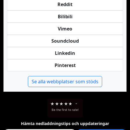
Reddit
Bilibili
Vimeo
Soundcloud
Linkedin
Pinterest
Se alla webbplatser som stöds
★
★
★
★
★
-
Be the first to rate!
Hämta nedladdningstips och uppdateringar