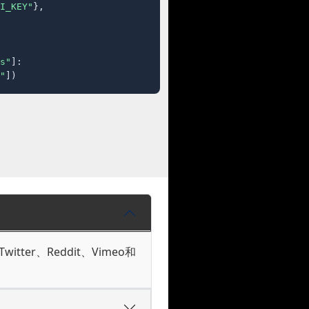
I_KEY"
},

s"
]:

"
])
tter、Reddit、Vimeo和