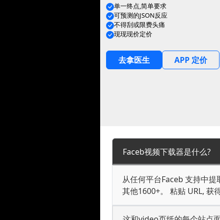
单一终点,简单要求
可预测的JSON反应
不得刮或限费头痛
现现现价定价
去拿医生
APP 定价
Faceb视频下载器是什么?
从任何平台Faceb 支持中提取公开
其他1600+。 粘贴 URL,
这和video页纸的每个站点