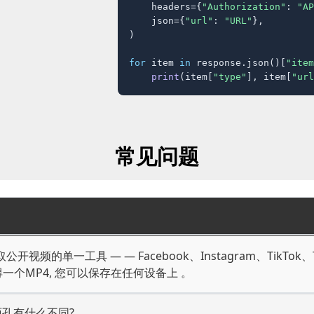
    headers={
"Authorization"
: 
"AP
    json={
"url"
: 
"URL"
},

)

for
 item 
in
 response.json()[
"item
print
(item[
"type"
], item[
"url
常见问题
视频的单一工具 — — Facebook、Instagram、TikTok、Twi
 获得一个MP4, 您可以保存在任何设备上 。
面孔有什么不同?