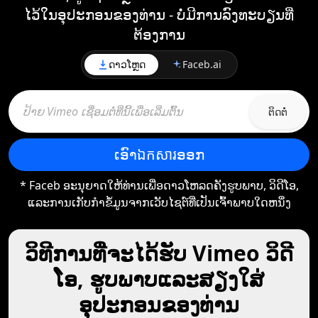
ໄວ້ໃນອຸປະກອນຂອງທ່ານ - ບໍ່ມີການລົງທະບຽນທີ່
ຕ້ອງການ
ດາວໂຫຼດ
Faceb.ai
ຕິດ​ຕໍ່
ເອົາ​ឯកសារ​ອອກ
* Faceb ອະ​ນຸ​ຍາດ​ໃຫ້​ທ່ານ​ເພື່ອ​ດາວ​ໂຫລດ​ຄັງ​ຮູບ​ພາບ​, ວິ​ດີ​ໂອ​,
ແລະ​ການ​ເກັບ​ກໍາ​ຂໍ້​ມູນ​ຈາກ​ເວັບ​ໄຊ​ຕ​໌​ທີ່​ເປັນ​ເຈົ້າ​ພາບ​ໃດ​ຫນຶ່ງ​
ວິທີການທີ່ຈະໄດ້ຮັບ Vimeo ວິດີ
ໂອ, ຮູບພາບແລະສຽງໃສ່
ອຸປະກອນຂອງທ່ານ