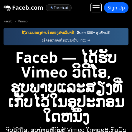
Faceb.com
Sign Up
Faceb.ai
Faceb
Vimeo
ຊື້ໂດເມນຂອງທ່ານໃນສອງສາມວິນາທີ
- ຄົ້ນຫາ 800+ ສຸດທ້າຍທີ່
ເອົາອອກການໂຄສະນາກັບ PRO →
Faceb — ໄດ້ຮັບ
Vimeo ວິດີໂອ,
ຮູບພາບແລະສຽງທີ່
ເກັບໄວ້ໃນອຸປະກອນ
ໃດຫນຶ່ງ
ຈັບວິດີໂອ, ຮູບຖ່າຍຫຼືດົນຕີ Vimeo ໃດໆແລະເກັບມັນ