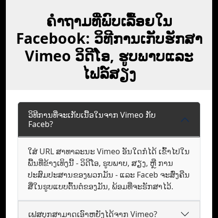
ຄໍາຖາມທີ່ພົບເລື້ອຍໃນ
Facebook: ວິທີການເກັບຮັກສາ
Vimeo ວິດີໂອ, ຮູບພາບແລະ
ໄຟລ໌ສຽງ
ວິທີການທີ່ຈະເກັບເນື້ອໃນຈາກ Vimeo ກັບ
Faceb?
ໃສ່ URL ສາທາລະນະ Vimeo ອັນໃດກໍໄດ້ ເຂົ້າໄປໃນ
ພື້ນທີ່ຂ້າງເທິງນີ້ - ວິດີໂອ, ຮູບພາບ, ສຽງ, ຫຼື ການ
ປະສົມປະສານຂອງພວກມັນ - ແລະ Faceb ຈະສົ່ງຄືນ
ສື່ໃນຮູບແບບຕົ້ນຕໍຂອງມັນ, ພ້ອມທີ່ຈະຮັກສາໄວ້.
ເຟສບຸກສາມາດເອົາຫຍັງໄດ້ຈາກ Vimeo?