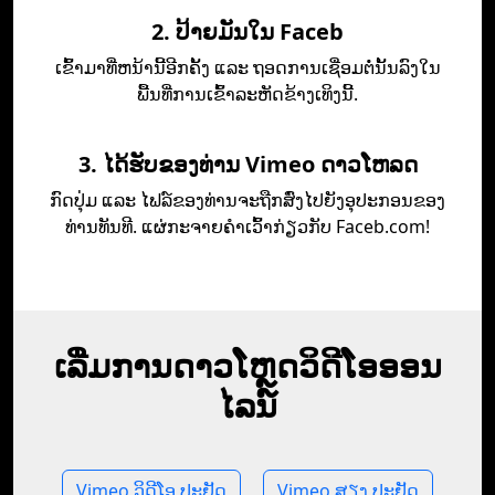
2. ປ້າຍມັນໃນ Faceb
ເຂົ້າ​ມາ​ທີ່​ຫນ້າ​ນີ້​ອີກ​ຄັ້ງ ແລະ ຖອດ​ການ​ເຊື່ອມຕໍ່​ນັ້ນ​ລົງ​ໃນ​
ພື້ນທີ່​ການ​ເຂົ້າ​ລະຫັດ​ຂ້າງ​ເທິງ​ນີ້.
3. ໄດ້ຮັບຂອງທ່ານ Vimeo ດາວໂຫລດ
ກົດປຸ່ມ ແລະ ໄຟລ໌ຂອງທ່ານຈະຖືກສົ່ງໄປຍັງອຸປະກອນຂອງ
ທ່ານທັນທີ. ແຜ່ກະຈາຍຄໍາເວົ້າກ່ຽວກັບ Faceb.com!
ເລີ່ມການດາວໂຫຼດວິດີໂອອອນ
ໄລນ໌
Vimeo ວິດີໂອ ປະຢັດ
Vimeo ສຽງ ປະຢັດ