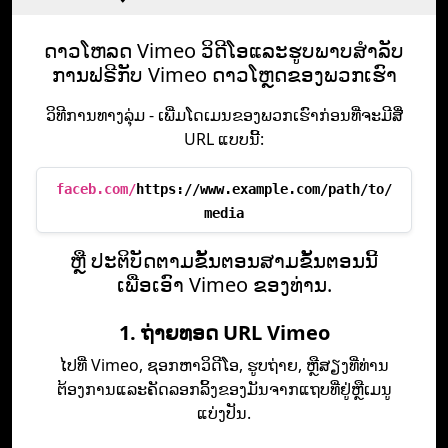
ດາວ​ໂຫລດ Vimeo ວິ​ດີ​ໂອ​ແລະ​ຮູບ​ພາບ​ສໍາ​ລັບ​
ການ​ຟຣີ​ກັບ Vimeo ດາວ​ໂຫຼດ​ຂອງ​ພວກ​ເຮົາ​
ວິທີການ​ທາງ​ລຸ່ມ - ເພີ່ມ​ໂດເມນ​ຂອງພວກເຮົາ​ກ່ອນ​ທີ່​ຈະ​ມີ​ສື່
URL ແບບນີ້:
faceb.com/
https://www.example.com/path/to/
media
ຫຼື ປະຕິບັດຕາມຂັ້ນຕອນສາມຂັ້ນຕອນນີ້
ເພື່ອເອົາ Vimeo ຂອງທ່ານ.
1. ຖ່າຍທອດ URL Vimeo
ໄປທີ່ Vimeo, ຊອກຫາວິດີໂອ, ຮູບຖ່າຍ, ຫຼືສຽງທີ່ທ່ານ
ຕ້ອງການແລະຄັດລອກລິ້ງຂອງມັນຈາກແຖບທີ່ຢູ່ຫຼືເມນູ
ແບ່ງປັນ.