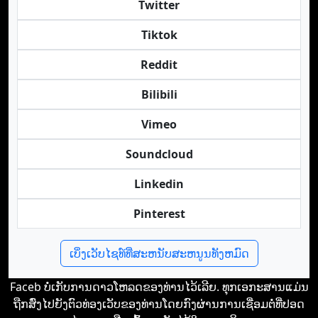
Twitter
Tiktok
Reddit
Bilibili
Vimeo
Soundcloud
Linkedin
Pinterest
ເບິ່ງເວັບໄຊທ໌ທີ່ສະຫນັບສະຫນູນທັງຫມົດ
Faceb ບໍ່​ເກັບ​ການ​ດາວໂຫລດ​ຂອງທ່ານ​ໄວ້​ເລີຍ. ທຸກ​ເອກະສານ​ແມ່ນ​
ຖືກ​ສົ່ງ​ໄປ​ຍັງ​ຕົວ​ທ່ອງ​ເວັບ​ຂອງທ່ານ​ໂດຍ​ກົງ​ຜ່ານ​ການ​ເຊື່ອມຕໍ່​ທີ່​ປອດ​