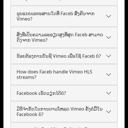
ຮູບແບບເອກະສານໃດທີ່ Faceb ສົ່ງຄືນຈາກ
Vimeo?
ສິ່ງທີ່ເປັນຄວາມລະອຽດສູງທີ່ສຸດ Faceb ສາມາດ
ດຶງຈາກ Vimeo?
ຂ້ອຍຕ້ອງການບັນຊີ Vimeo ເພື່ອໃຊ້ Faceb ບໍ?
How does Faceb handle Vimeo HLS
streams?
Facebook ເຮັດວຽກໄດ້ບໍ?
ມີຂໍ້ຈໍາກັດໃນການດາວໂຫລດ Vimeo ຄັ້ງຕໍ່ມື້ໃນ
Facebook ບໍ?