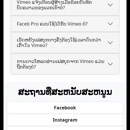
Vimeo ແຈ້ງເຕືອນຜູ້ສ້າງເມື່ອຂ້ອຍບັນທຶກ
ບົດຄວາມຂອງພວກເຂົາບໍ?
Faceb Pro ຄວນໃຊ້ໄດ້ກັບ Vimeo ບໍ?
ເຮັດ​ຫຍັງ​ເຟສບຸກ​ບາງ​ຄັ້ງ​ຕ້ອງ​ໃຊ້​ເວລາ​ດົນ​ກວ່າ​
ເກົ່າ​ໃນ​ Vimeo?
ການດາວໂຫລດຜ່ານເຟສບຸກຈາກ Vimeo ແມ່ນ
ຖືກຕ້ອງບໍ?
ສະຖານທີ່ສະຫນັບສະຫນູນ
Facebook
Instagram