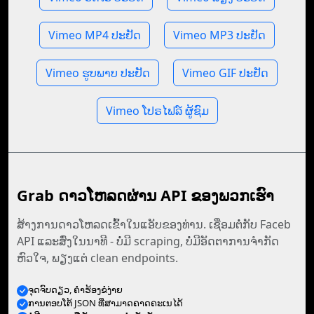
Vimeo MP4 ປະຢັດ
Vimeo MP3 ປະຢັດ
Vimeo ຮູບພາບ ປະຢັດ
Vimeo GIF ປະຢັດ
Vimeo ໂປຣໄຟລ໌ ຜູ້ຊົມ
Grab ດາວໂຫລດຜ່ານ API ຂອງພວກເຮົາ
ສ້າງການດາວໂຫລດເຂົ້າໃນແອັບຂອງທ່ານ. ເຊື່ອມຕໍ່ກັບ Faceb
API ແລະສົ່ງໃນນາທີ - ບໍ່ມີ scraping, ບໍ່ມີອັດຕາການຈໍາກັດ
ຫົວໃຈ, ພຽງແຕ່ clean endpoints.
ຈຸດ​ຈົບ​ດຽວ, ຄໍາຮ້ອງຂໍ​ງ່າຍ
ການ​ຕອບ​ໂຕ້ JSON ທີ່​ສາມາດ​ຄາດ​ຄະເນ​ໄດ້