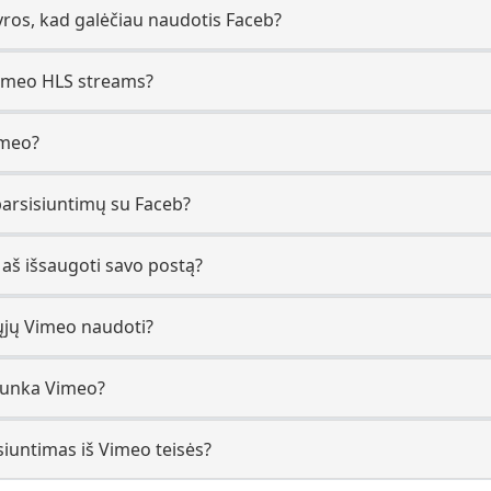
ros, kad galėčiau naudotis Faceb?
imeo HLS streams?
imeo?
parsisiuntimų su Faceb?
i aš išsaugoti savo postą?
ųjų Vimeo naudoti?
trunka Vimeo?
siuntimas iš Vimeo teisės?