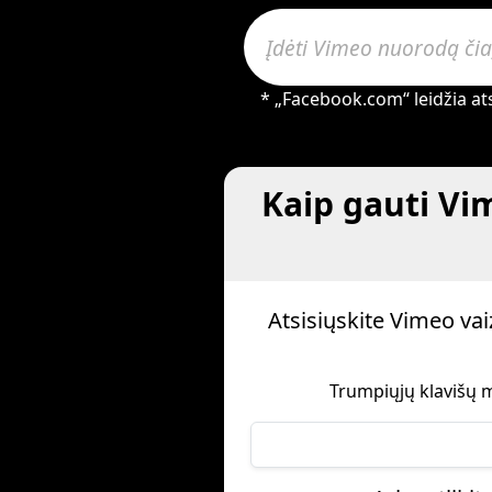
* „Facebook.com“ leidžia ats
Kaip gauti Vim
Atsisiųskite Vimeo v
Trumpiųjų klavišų m