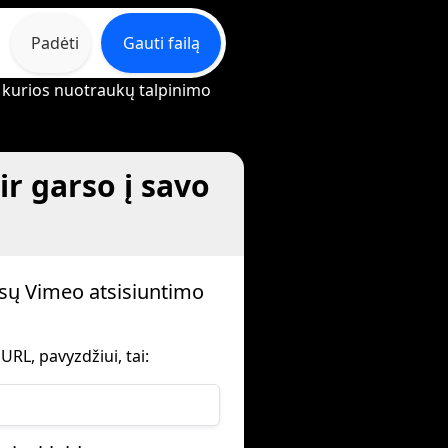
Padėti
Gauti failą
et kurios nuotraukų talpinimo
ir garso į savo
sų Vimeo atsisiuntimo
RL, pavyzdžiui, tai: