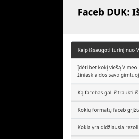
Faceb DUK: I
Kaip išsaugoti turinį nuo
Įdėti bet kokį viešą Vimeo 
žiniasklaidos savo gimtuoj
Ką facebas gali ištraukti i
Kokių formatų faceb grįžt
Kokia yra didžiausia rezoli