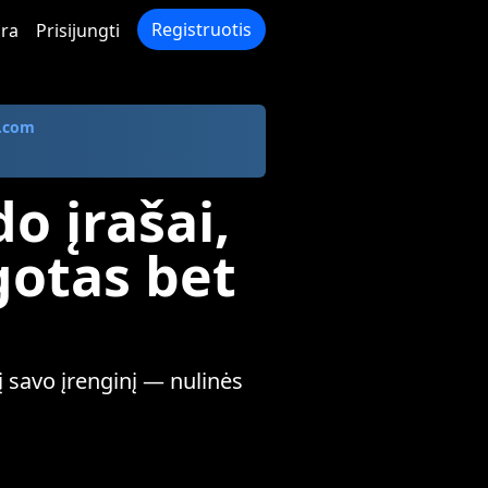
Registruotis
ra
Prisijungti
.com
o įrašai,
gotas bet
 į savo įrenginį — nulinės