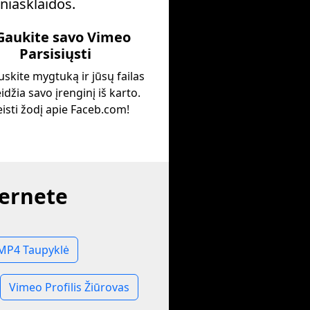
iniasklaidos.
 Gaukite savo Vimeo
Parsisiųsti
skite mygtuką ir jūsų failas
idžia savo įrenginį iš karto.
eisti žodį apie Faceb.com!
ternete
MP4 Taupyklė
Vimeo Profilis Žiūrovas