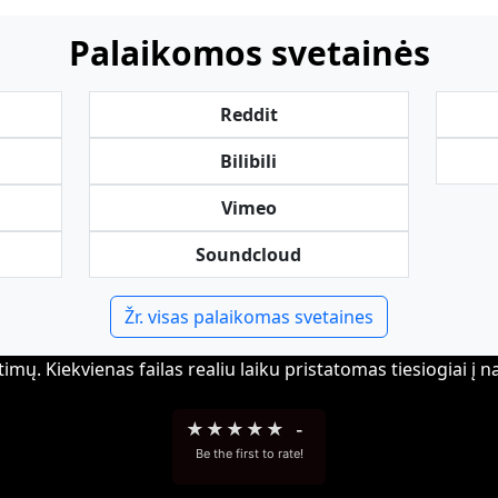
Palaikomos svetainės
Reddit
Bilibili
Vimeo
Soundcloud
Žr. visas palaikomas svetaines
imų. Kiekvienas failas realiu laiku pristatomas tiesiogiai į n
★
★
★
★
★
-
Be the first to rate!