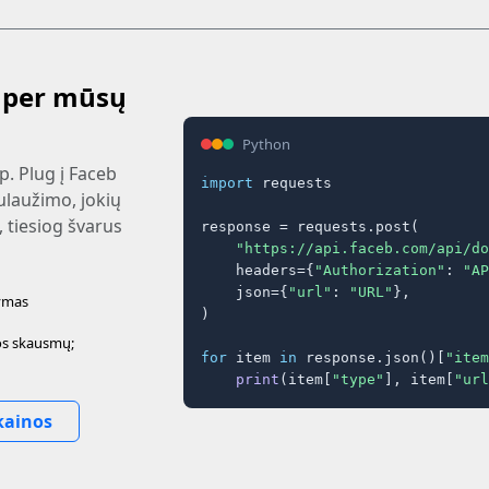
i per mūsų
Python
p. Plug į Faceb
import
 requests

ulaužimo, jokių
 tiesiog švarus
response = requests.post(

"https://api.faceb.com/api/do
    headers={
"Authorization"
: 
"AP
    json={
"url"
: 
"URL"
},

šymas
)

vos skausmų;
for
 item 
in
 response.json()[
"item
print
(item[
"type"
], item[
"url
kainos