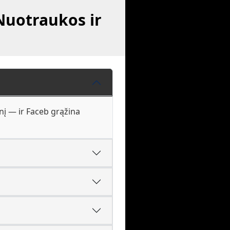
Nuotraukos ir
inį — ir Faceb grąžina