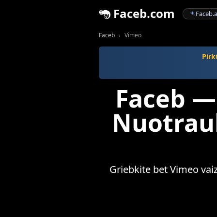
Faceb.com
Faceb.a
Faceb
Vimeo
Pirk
Faceb — 
Nuotrauk
Griebkite bet Vimeo vaizd