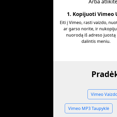
Arba atlikit
1. Kopijuoti Vimeo
Eiti į Vimeo, rasti vaizdo, nu
ar garso norite, ir nukopiju
nuorodą iš adreso juostą
dalintis meniu.
Pradėk
Vimeo Vaizdo
Vimeo MP3 Taupyklė