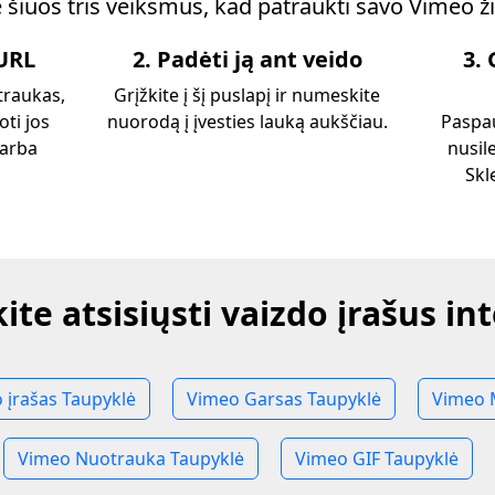
e šiuos tris veiksmus, kad patraukti savo Vimeo ž
 URL
2. Padėti ją ant veido
3.
otraukas,
Grįžkite į šį puslapį ir numeskite
oti jos
nuorodą į įvesties lauką aukščiau.
Paspau
 arba
nusile
Skl
ite atsisiųsti vaizdo įrašus in
 įrašas Taupyklė
Vimeo Garsas Taupyklė
Vimeo 
Vimeo Nuotrauka Taupyklė
Vimeo GIF Taupyklė