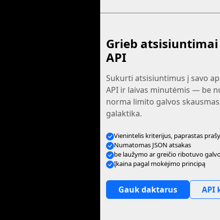
Grieb atsisiuntima
API
Sukurti atsisiuntimus į savo ap
API ir laivas minutėmis — be n
norma limito galvos skausmas,
galaktika.
Vienintelis kriterijus, paprastas pra
Numatomas JSON atsakas
be laužymo ar greičio ribotuvo gal
Įkaina pagal mokėjimo principą
Gauk daktarus
API 