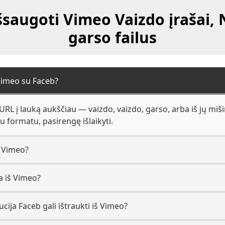
šsaugoti Vimeo Vaizdo įrašai, 
garso failus
 Vimeo su Faceb?
URL į lauką aukščiau — vaizdo, vaizdo, garso, arba iš jų miš
u formatu, pasirengę išlaikyti.
š Vimeo?
a iš Vimeo?
ucija Faceb gali ištraukti iš Vimeo?