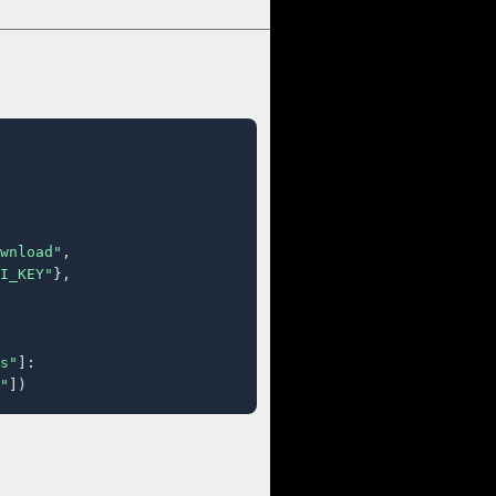
wnload"
,

I_KEY"
},

s"
]:

"
])