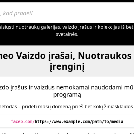
isiųsti nuotraukų galerijas, vaizdo įrašus ir kolekcijas iš b
svetainės.
eo Vaizdo įrašai, Nuotraukos 
įrenginį
aizdo įrašus ir vaizdus nemokamai naudodami mū
programą
etodas – pridėti mūsų domeną prieš bet kokį žiniasklaidos U
faceb.com/
https://www.example.com/path/to/media