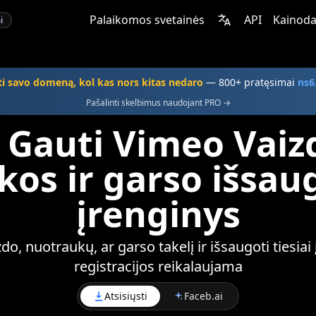
Palaikomos svetainės
API
Kainoda
i
ti savo domeną, kol kas nors kitas nedaro
— 800+ pratęsimai
ns6
Pašalinti skelbimus naudojant PRO →
Gauti Vimeo Vaizd
os ir garso išsau
įrenginys
o, nuotraukų, ar garso takelį ir išsaugoti tiesiai
registracijos reikalaujama
Atsisiųsti
Faceb.ai