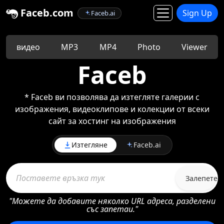
Faceb.com
Sign Up
Faceb.ai
видео
MP3
MP4
Photo
Viewer
Faceb
* Faceb ви позволява да изтегляте галерии с
изображения, видеоклипове и колекции от всеки
сайт за хостинг на изображения
Изтегляне
Faceb.ai
Залепете
"Можете да добавите няколко URL адреса, разделени
със запетаи."