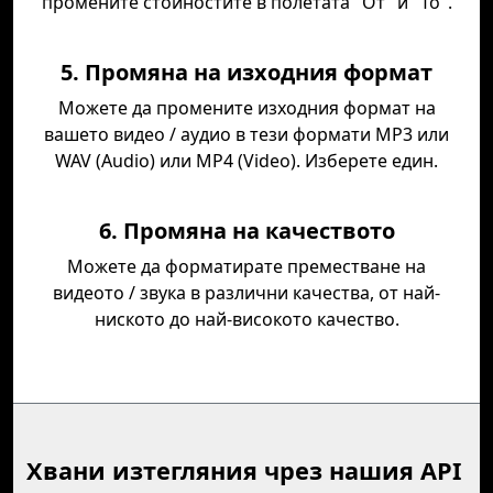
промените стойностите в полетата "От" и "То".
5. Промяна на изходния формат
Можете да промените изходния формат на
вашето видео / аудио в тези формати MP3 или
WAV (Audio) или MP4 (Video). Изберете един.
6. Промяна на качеството
Можете да форматирате преместване на
видеото / звука в различни качества, от най-
ниското до най-високото качество.
Хвани изтегляния чрез нашия API