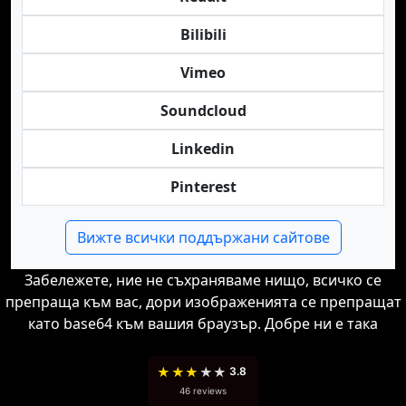
Bilibili
Vimeo
Soundcloud
Linkedin
Pinterest
Вижте всички поддържани сайтове
Забележете, ние не съхраняваме нищо, всичко се
препраща към вас, дори изображенията се препращат
като base64 към вашия браузър. Добре ни е така
★
★
★
★
★
3.8
46 reviews