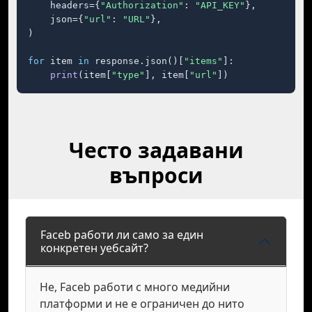
    headers={
"Authorization"
: 
"API_KEY"
},

    json={
"url"
: 
"URL"
},

)

for
 item 
in
 response.json()[
"items"
]:

print
(item[
"type"
], item[
"url"
])
Често задавани
въпроси
Faceb работи ли само за един
конкретен уебсайт?
Не, Faceb работи с много медийни
платформи и не е ограничен до нито