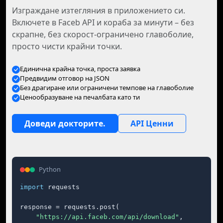
Изграждане изтегляния в приложението си.
Включете в Faceb API и кораба за минути – без
скрапне, без скорост-ограничено главоболие,
просто чисти крайни точки.
Единична крайна точка, проста заявка
Предвидим отговор на JSON
Без драгиране или ограничени темпове на главоболие
Ценообразуване на печалбата като ти
Доведи докторите.
API Ценни
Python
import
 requests

response = requests.post(

"https://api.faceb.com/api/download"
,
