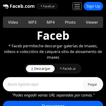
Faceb.com
Sign Up
Faceb.ai
Vídeo
MP3
MP4
Photo
Viewer
Faceb
* Faceb permíteche descargar galerías de imaxes,
vídeos e coleccións de calquera sitio de aloxamento de
imaxes
Descargar
Faceb.ai
Pegar
"Podes engadir varias URL separadas por comas."