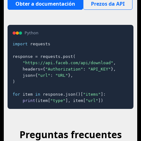
Obter a documentación
Prezos da API
Python
import
 requests

response = requests.post(

"https://api.faceb.com/api/download"
,

    headers={
"Authorization"
: 
"API_KEY"
},

    json={
"url"
: 
"URL"
},

)

for
 item 
in
 response.json()[
"items"
]:

print
(item[
"type"
], item[
"url"
])
Preguntas frecuentes