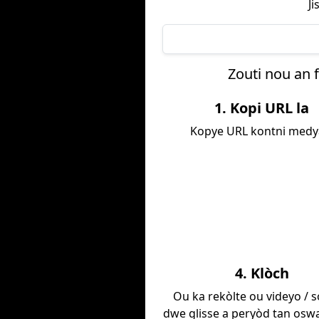
Ji
Zouti nou an 
1. Kopi URL la
Kopye URL kontni medy
4. Klòch
Ou ka rekòlte ou videyo / s
dwe glisse a peryòd tan osw