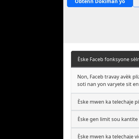
Obtenn Dokiman yo
Èske Faceb fonksyone sèlm
Non, Faceb travay avèk pli
soti nan yon varyete sit e
Èske mwen ka telechaje pi
Èske gen limit sou kantit
Èske mwen ka telechaje vi