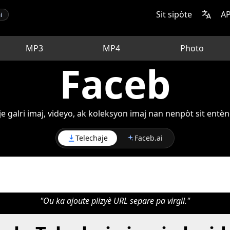
Sit sipòte
AP
i
MP3
MP4
Photo
Faceb
e galri imaj, videyo, ak koleksyon imaj nan nenpòt sit ent
Telechaje
Faceb.ai
"Ou ka ajoute plizyè URL separe pa virgil."