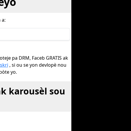
deyo
 a:
pwoteje pa DRM, Faceb GRATIS ak
skri
, si ou se yon devlopè nou
pòte yo.
ak karousèl sou