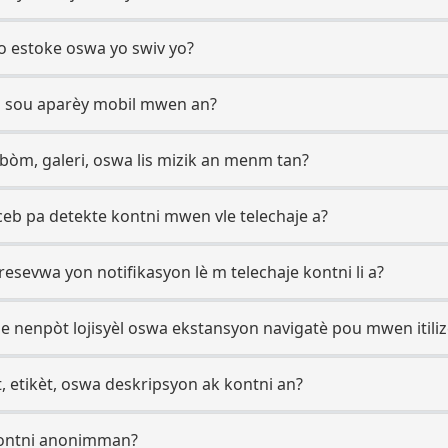
 estoke oswa yo swiv yo?
eb sou aparèy mobil mwen an?
bòm, galeri, oswa lis mizik an menm tan?
ceb pa detekte kontni mwen vle telechaje a?
 resevwa yon notifikasyon lè m telechaje kontni li a?
 nenpòt lojisyèl oswa ekstansyon navigatè pou mwen itiliz
, etikèt, oswa deskripsyon ak kontni an?
kontni anonimman?