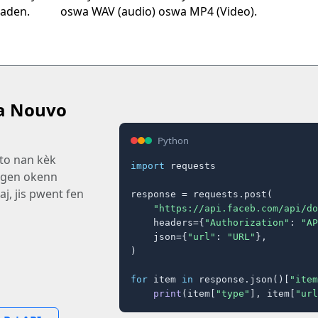
jaden.
oswa WAV (audio) oswa MP4 (Video).
a Nouvo
Python
to nan kèk
import
 requests

a gen okenn
j, jis pwent fen
response = requests.post(

"https://api.faceb.com/api/do
    headers={
"Authorization"
: 
"AP
    json={
"url"
: 
"URL"
},

)

for
 item 
in
 response.json()[
"item
print
(item[
"type"
], item[
"url