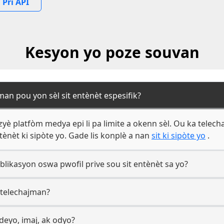
Pri API
Kesyon yo poze souvan
an pou yon sèl sit entènèt espesifik?
zyè platfòm medya epi li pa limite a okenn sèl. Ou ka telech
ntènèt ki sipòte yo. Gade lis konplè a nan
sit ki sipòte yo
.
blikasyon oswa pwofil prive sou sit entènèt sa yo?
e telechajman?
deyo, imaj, ak odyo?