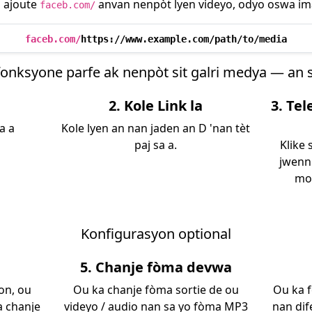
s ajoute
anvan nenpòt lyen videyo, odyo oswa ima
faceb.com/
faceb.com/
https://www.example.com/path/to/media
fonksyone parfe ak nenpòt sit galri medya — an 
2. Kole Link la
3. Te
a a
Kole lyen an nan jaden an D 'nan tèt
paj sa a.
Klike
jwenn
mon
Konfigurasyon optional
5. Chanje fòma devwa
on, ou
Ou ka chanje fòma sortie de ou
Ou ka 
a chanje
videyo / audio nan sa yo fòma MP3
nan dife