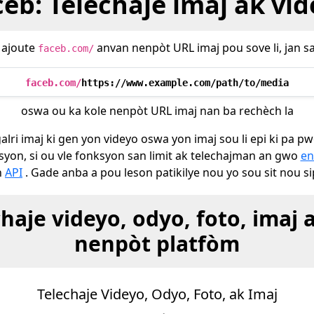
eb: Telechaje imaj ak vi
s ajoute
anvan nenpòt URL imaj pou sove li, jan sa
faceb.com/
faceb.com/
https://www.example.com/path/to/media
oswa ou ka kole nenpòt URL imaj nan ba rechèch la
alri imaj ki gen yon videyo oswa yon imaj sou li epi ki pa 
ksyon, si ou vle fonksyon san limit ak telechajman an gwo
en
n
API
. Gade anba a pou leson patikilye nou yo sou sit nou si
chaje videyo, odyo, foto, imaj 
nenpòt platfòm
Telechaje Videyo, Odyo, Foto, ak Imaj