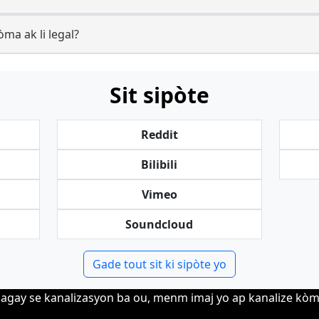
òma ak li legal?
Sit sipòte
Reddit
Bilibili
Vimeo
Soundcloud
Gade tout sit ki sipòte yo
agay se kanalizasyon ba ou, menm imaj yo ap kanalize kò