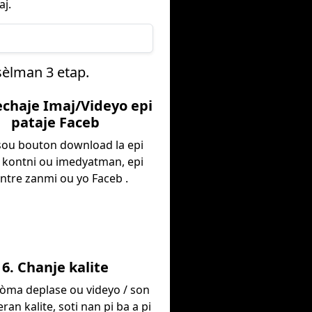
j.
sèlman 3 etap.
lechaje Imaj/Videyo epi
pataje Faceb
 sou bouton download la epi
 kontni ou imedyatman, epi
tre zanmi ou yo Faceb .
6. Chanje kalite
fòma deplase ou videyo / son
ran kalite, soti nan pi ba a pi