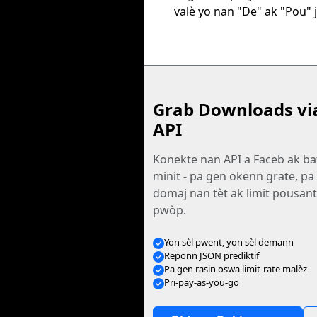
valè yo nan "De" ak "Pou" 
Grab Downloads vi
API
Konekte nan API a Faceb ak ba
minit - pa gen okenn grate, p
domaj nan tèt ak limit pousanta
pwòp.
Yon sèl pwent, yon sèl demann
Reponn JSON prediktif
Pa gen rasin oswa limit-rate malèz
Pri-pay-as-you-go