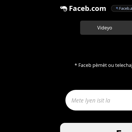
Faceb.com
Faceb.a
Videyo
* Faceb pèmèt ou telechaj