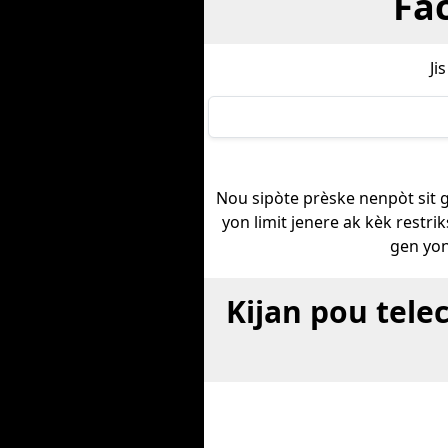
Fac
Ji
Nou sipòte prèske nenpòt sit g
yon limit jenere ak kèk restri
gen yo
Kijan pou tele