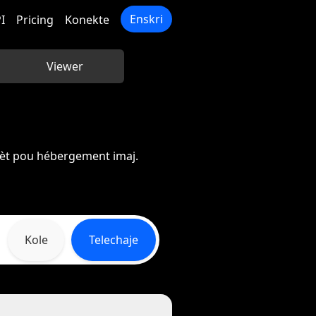
Enskri
I
Pricing
Konekte
Viewer
ènèt pou hébergement imaj.
Kole
Telechaje