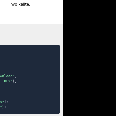
wo kalite.
wnload"
,

I_KEY"
},

s"
]:

"
])