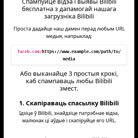
Спампуйце відэа і выявы Bilibili
бясплатна з дапамогай нашага
загрузніка Bilibili
Проста дадайце наш дамен перад любым URL
медыя, напрыклад:
faceb.com/
https://www.example.com/path/to/
media
Або выканайце 3 простыя крокі,
каб спампаваць любы Bilibili
змест.
1. Скапіраваць спасылку Bilibili
Ідзіце ў Bilibili, знайдзіце патрэбнае відэа,
малюнак ці аўдыё і скапіруйце яго URL.