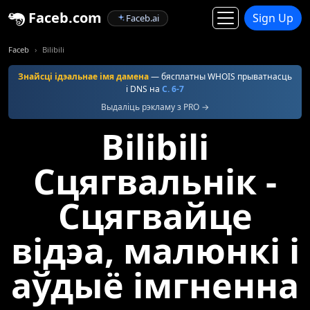
Faceb.com
Sign Up
Faceb.ai
Faceb
Bilibili
Знайсці ідэальнае імя дамена
— бясплатны WHOIS прыватнасць
і DNS на
С. 6-7
Выдаліць рэкламу з PRO →
Bilibili
Сцягвальнік -
Сцягвайце
відэа, малюнкі і
аўдыё імгненна