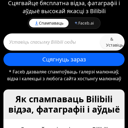
Сцягвайце бясплатна відэа, фатаграфіі і
аўдыё высокай якасці з Bilibili
Спампаваць
Faceb.ai
&
Уставіць
Сцягнуць зараз
* Faceb дазваляе спампоўваць галерэі малюнкаў,
відэа і калекцыі з любога сайта хостынгу малюнкаў
Як спампаваць Bilibili
відэа, фатаграфіі і аўдыё