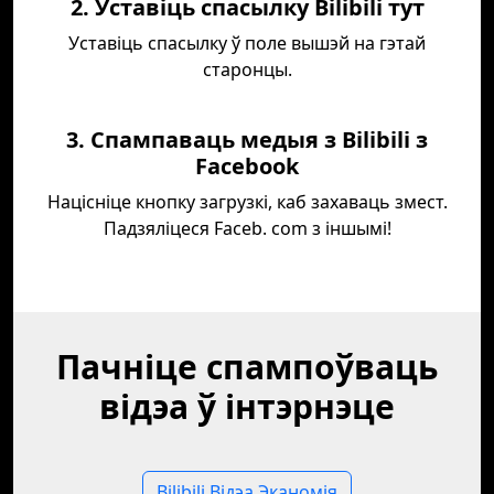
2. Уставіць спасылку Bilibili тут
Уставіць спасылку ў поле вышэй на гэтай
старонцы.
3. Спампаваць медыя з Bilibili з
Facebook
Націсніце кнопку загрузкі, каб захаваць змест.
Падзяліцеся Faceb. com з іншымі!
Пачніце спампоўваць
відэа ў інтэрнэце
Bilibili Відэа Эканомія