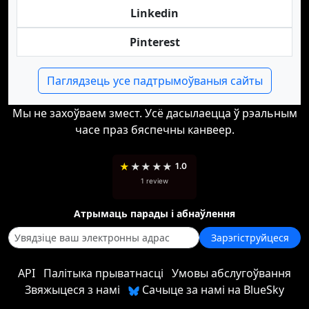
Linkedin
Pinterest
Паглядзець усе падтрымоўваныя сайты
Мы не захоўваем змест. Усё дасылаецца ў рэальным
часе праз бяспечны канвеер.
★
★
★
★
★
1.0
1 review
Атрымаць парады і абнаўлення
Зарэгіструйцеся
API
Палітыка прыватнасці
Умовы абслугоўвання
Звяжыцеся з намі
Сачыце за намі на BlueSky