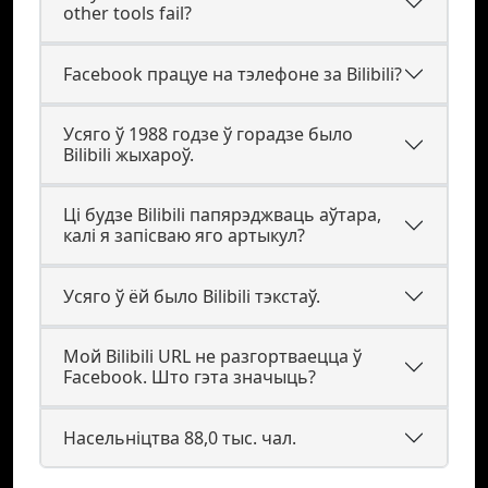
other tools fail?
Facebook працуе на тэлефоне за Bilibili?
Усяго ў 1988 годзе ў горадзе было
Bilibili жыхароў.
Ці будзе Bilibili папярэджваць аўтара,
калі я запісваю яго артыкул?
Усяго ў ёй было Bilibili тэкстаў.
Мой Bilibili URL не разгортваецца ў
Facebook. Што гэта значыць?
Насельніцтва 88,0 тыс. чал.