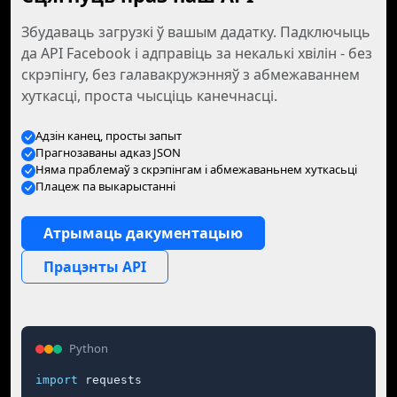
Збудаваць загрузкі ў вашым дадатку. Падключыць
да API Facebook і адправіць за некалькі хвілін - без
скрэпінгу, без галавакружэнняў з абмежаваннем
хуткасці, проста чысціць канечнасці.
Адзін канец, просты запыт
Прагнозаваны адказ JSON
Няма праблемаў з скрэпінгам і абмежаваньнем хуткасьці
Плацеж па выкарыстанні
Атрымаць дакументацыю
Працэнты API
Python
import
 requests
