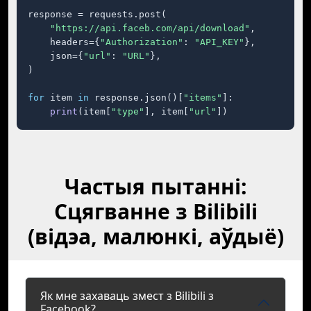
response = requests.post(

"https://api.faceb.com/api/download"
,

    headers={
"Authorization"
: 
"API_KEY"
},

    json={
"url"
: 
"URL"
},

)

for
 item 
in
 response.json()[
"items"
]:

print
(item[
"type"
], item[
"url"
])
Частыя пытанні:
Сцягванне з Bilibili
(відэа, малюнкі, аўдыё)
Як мне захаваць змест з Bilibili з
Facebook?