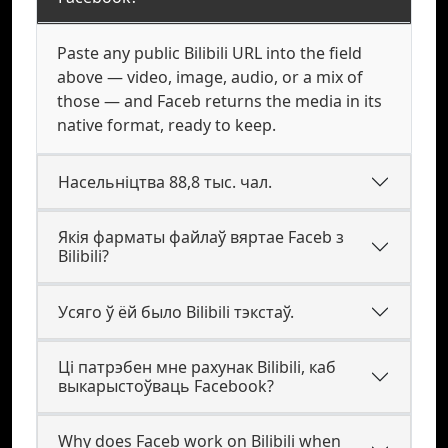
Paste any public Bilibili URL into the field
above — video, image, audio, or a mix of
those — and Faceb returns the media in its
native format, ready to keep.
Насельніцтва 88,8 тыс. чал.
Якія фарматы файлаў вяртае Faceb з
Bilibili?
Усяго ў ёй было Bilibili тэкстаў.
Ці патрэбен мне рахунак Bilibili, каб
выкарыстоўваць Facebook?
Why does Faceb work on Bilibili when