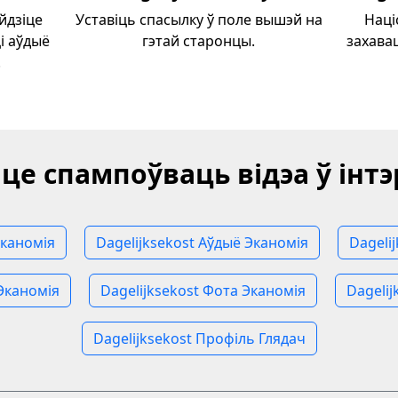
айдзіце
Уставіць спасылку ў поле вышэй на
Наці
і аўдыё
гэтай старонцы.
захавац
.
це спампоўваць відэа ў інт
Эканомія
Dagelijksekost Аўдыё Эканомія
Dageli
 Эканомія
Dagelijksekost Фота Эканомія
Dagelij
Dagelijksekost Профіль Глядач