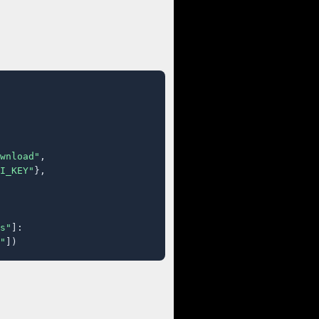
wnload"
,

I_KEY"
},

s"
]:

"
])