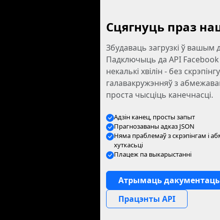
Сцягнуць праз на
Збудаваць загрузкі ў вашым д
Падключыць да API Facebook 
некалькі хвілін - без скрэпінгу
галавакружэнняў з абмежаван
проста чысціць канечнасці.
Адзін канец, просты запыт
Прагнозаваны адказ JSON
Няма праблемаў з скрэпінгам і 
хуткасьці
Плацеж па выкарыстанні
Атрымаць дакументац
Працэнты API