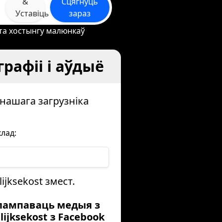
&
Сцягнуць
Уставіць
зараз
йта хостынгу малюнкаў
графіі і аўдыё
 нашага загрузніка
лад:
jksekost змест.
Спампаваць медыя з
lijksekost з Facebook