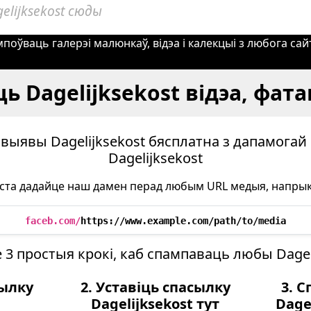
мпоўваць галерэі малюнкаў, відэа і калекцыі з любога са
 Dagelijksekost відэа, фата
 выявы Dagelijksekost бясплатна з дапамогай
Dagelijksekost
ста дадайце наш дамен перад любым URL медыя, напрык
faceb.com/
https://www.example.com/path/to/media
3 простыя крокі, каб спампаваць любы Dageli
сылку
2. Уставіць спасылку
3. 
Dagelijksekost тут
Dage