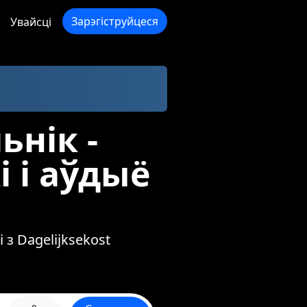
Зарэгіструйцеся
Увайсці
ьнік -
 і аўдыё
 з Dagelijksekost