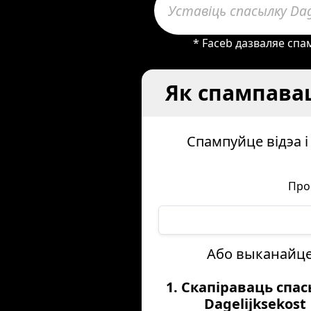
* Faceb дазваляе спа
Як спампаваць
Спампуйце відэа і
Про
Або выканайце 
1. Скапіраваць спа
Dagelijksekost