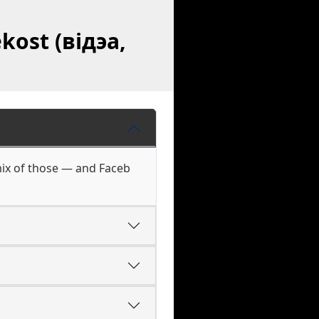
kost (відэа,
 mix of those — and Faceb