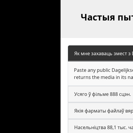
Частыя пыта
Як мне захаваць змест з 
Paste any public Dagelijks
returns the media in its n
Усяго ў фільме 888 сцэн.
Якія фарматы файлаў вярт
Насельніцтва 88,1 тыс. ч