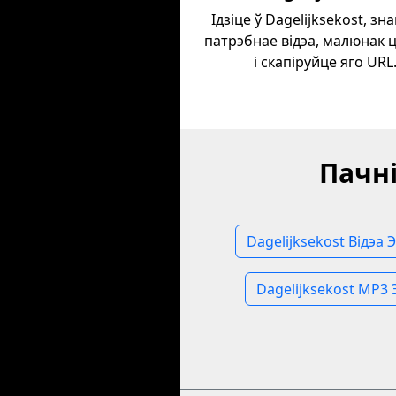
Ідзіце ў Dagelijksekost, зн
патрэбнае відэа, малюнак ц
і скапіруйце яго URL
Пачні
Dagelijksekost Відэа 
Dagelijksekost MP3