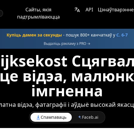
Сайты, якія
API
Цэнаўтварэнне
падтрымліваюцца
Купіць дамен за секунды
- пошук 800+ канчаткаў у
С. 6-7
Выдаліць рэкламу з PRO →
ijksekost Сцягвал
це відэа, малюнкі
імгненна
тна відэа, фатаграфіі і аўдыё высокай якасці
Спампаваць
Faceb.ai