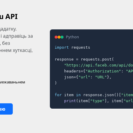
ш API
адатку.
і адправіць за
Python
, без
import
 requests

нем хуткасці,
response = requests.post(

"https://api.faceb.com/api/do
    headers={
"Authorization"
: 
"AP
    json={
"url"
: 
"URL"
},

абмежаваньнем
)

for
 item 
in
 response.json()[
"item
print
(item[
"type"
], item[
"url
ыю