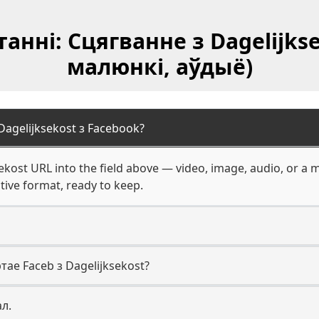
нні: Сцягванне з Dagelijkse
малюнкі, аўдыё)
Dagelijksekost з Facebook?
ekost URL into the field above — video, image, audio, or a
ative format, ready to keep.
ае Faceb з Dagelijksekost?
ал.