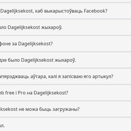
 Dagelijksekost, каб выкарыстоўваць Facebook?
ыло Dagelijksekost жыхароў.
оне за Dagelijksekost?
адзе было Dagelijksekost жыхароў.
папярэджваць аўтара, калі я запісваю яго артыкул?
 free і Pro на Dagelijksekost?
ijksekost не можа быць загружаны?
ал.