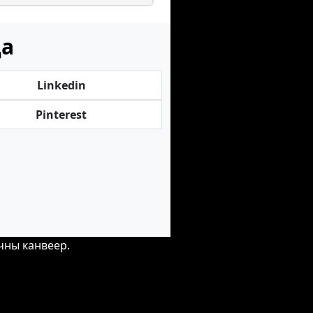
ца
Linkedin
Pinterest
чны канвеер.