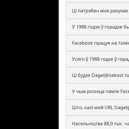
Ці патрэбен мне рахунак
У 1988 годзе ў горадзе б
Facebook працуе на тэлеф
Усяго ў 1988 годзе ў гор
Ці будзе Dagelijksekost 
У чым розніца паміж Faceb
Што, калі мой URL Dagel
Насельніцтва 88,0 тыс. ч