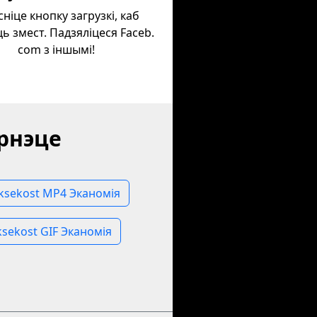
сніце кнопку загрузкі, каб
ь змест. Падзяліцеся Faceb.
com з іншымі!
эрнэце
jksekost MP4 Эканомія
ksekost GIF Эканомія