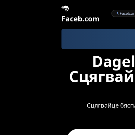
Faceb.ai
Faceb.com
Faceb
Dagelijksekost
Dagel
Сцягвай
Сцягвайце бяспла