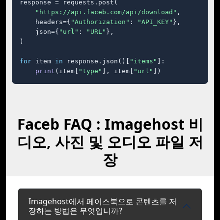
response = requests.post(

"https://api.faceb.com/api/download"
,

    headers={
"Authorization"
: 
"API_KEY"
},

    json={
"url"
: 
"URL"
},

)

for
 item 
in
 response.json()[
"items"
]:

print
(item[
"type"
], item[
"url"
])
Faceb FAQ : Imagehost 비
디오, 사진 및 오디오 파일 저
장
Imagehost에서 페이스북으로 콘텐츠를 저
장하는 방법은 무엇입니까?