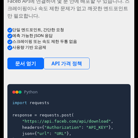
Faceb API에 연결하여 몇 분 안에 배포할 수 있습니다. 스
크레이핑이나 속도 제한 문제가 없고 깨끗한 엔드포인트
만 필요합니다.
단일 엔드포인트, 간단한 요청
예측 가능한 JSON 응답
스크레이핑 또는 속도 제한 두통 없음
사용량 기반 요금제
문서 얻기
API 가격 정책
Python
import
 requests

response = requests.post(

"https://api.faceb.com/api/download"
,

    headers={
"Authorization"
: 
"API_KEY"
},

    json={
"url"
: 
"URL"
},
