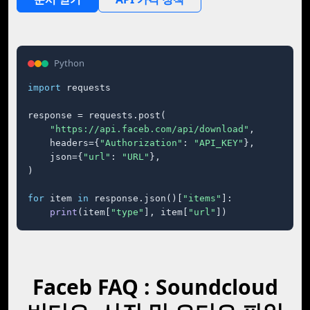
Python
import
 requests

response = requests.post(

"https://api.faceb.com/api/download"
,

    headers={
"Authorization"
: 
"API_KEY"
},

    json={
"url"
: 
"URL"
},

)

for
 item 
in
 response.json()[
"items"
]:

print
(item[
"type"
], item[
"url"
])
Faceb FAQ : Soundcloud