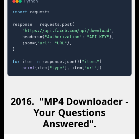
Python
import
 requests

response = requests.post(

"https://api.faceb.com/api/download"
,

    headers={
"Authorization"
: 
"API_KEY"
},

    json={
"url"
: 
"URL"
},

)

for
 item 
in
 response.json()[
"items"
]:

print
(item[
"type"
], item[
"url"
])
2016. "MP4 Downloader -
Your Questions
Answered".