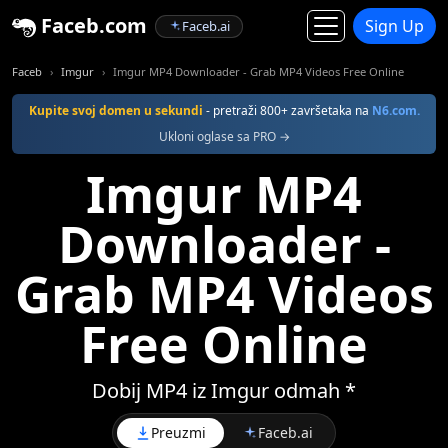
Faceb.com
Sign Up
Faceb.ai
Faceb
Imgur
Imgur MP4 Downloader - Grab MP4 Videos Free Online
Kupite svoj domen u sekundi
- pretraži 800+ završetaka na
N6.com.
Ukloni oglase sa PRO →
Imgur MP4
Downloader -
Grab MP4 Videos
Free Online
Dobij MP4 iz Imgur odmah *
Preuzmi
Faceb.ai