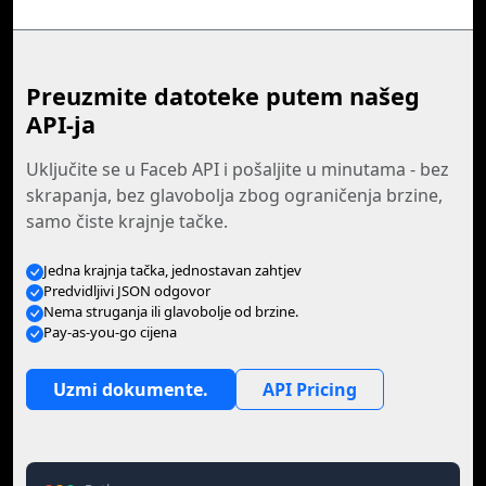
Preuzmite datoteke putem našeg
API-ja
Uključite se u Faceb API i pošaljite u minutama - bez
skrapanja, bez glavobolja zbog ograničenja brzine,
samo čiste krajnje tačke.
Jedna krajnja tačka, jednostavan zahtjev
Predvidljivi JSON odgovor
Nema struganja ili glavobolje od brzine.
Pay-as-you-go cijena
Uzmi dokumente.
API Pricing