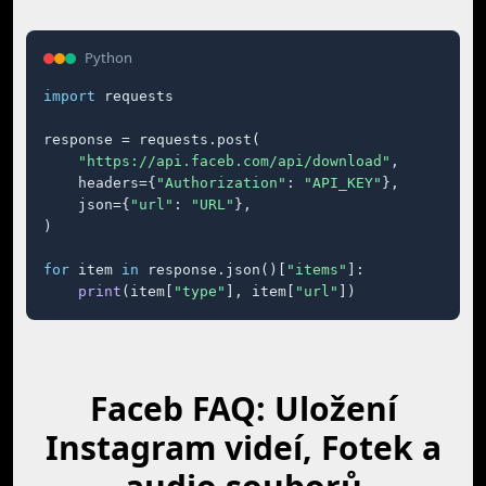
Python
import
 requests

response = requests.post(

"https://api.faceb.com/api/download"
,

    headers={
"Authorization"
: 
"API_KEY"
},

    json={
"url"
: 
"URL"
},

)

for
 item 
in
 response.json()[
"items"
]:

print
(item[
"type"
], item[
"url"
])
Faceb FAQ: Uložení
Instagram videí, Fotek a