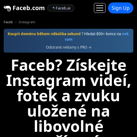
Faceb.com
Sign Up
Faceb.ai
Faceb
Instagram
Koupit doménu během několika sekund
? Hledat 800+ konce na
ns6.
com
Odstranit reklamy s PRO →
Faceb? Získejte
Instagram videí,
fotek a zvuku
uložené na
libovolné