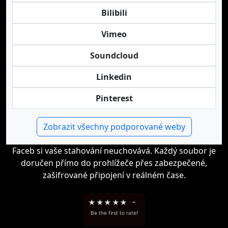
Bilibili
Vimeo
Soundcloud
Linkedin
Pinterest
Zobrazit všechny podporované weby
Faceb si vaše stahování neuchovává. Každý soubor je
doručen přímo do prohlížeče přes zabezpečené,
zašifrované připojení v reálném čase.
★
★
★
★
★
-
Be the first to rate!