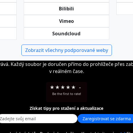
Bilibili
Vimeo
Soundcloud
Zobrazit všechny podporované weby
vává. Každý soubor je doručen přímo do prohlížeče přes zab
v reálném čase.
★
★
★
★
★
-
Be the first to rate!
Získat tipy pro stažení a aktualizace
Zaregistrovat se zdarma