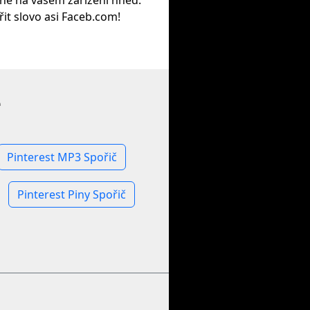
ane na vašem zařízení hned.
ířit slovo asi Faceb.com!
e
Pinterest MP3 Spořič
Pinterest Piny Spořič