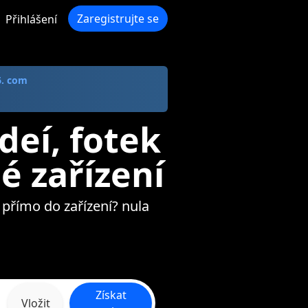
Zaregistrujte se
Přihlášení
6. com
deí, fotek
é zařízení
o přímo do zařízení? nula
Získat
Vložit