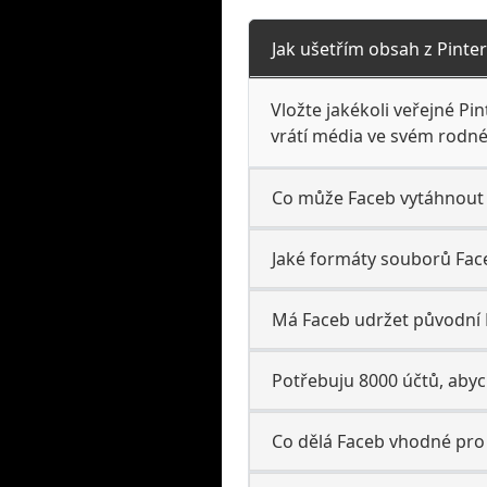
Jak ušetřím obsah z Pinter
Vložte jakékoli veřejné P
vrátí média ve svém rodn
Co může Faceb vytáhnout 
Jaké formáty souborů Face
Má Faceb udržet původní P
Potřebuju 8000 účtů, aby
Co dělá Faceb vhodné pro 