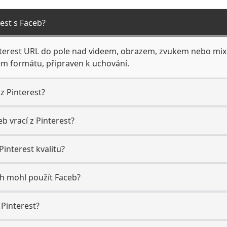
est s Faceb?
interest URL do pole nad videem, obrazem, zvukem nebo mix
ém formátu, připraven k uchování.
z Pinterest?
b vrací z Pinterest?
interest kvalitu?
ch mohl použít Faceb?
Pinterest?