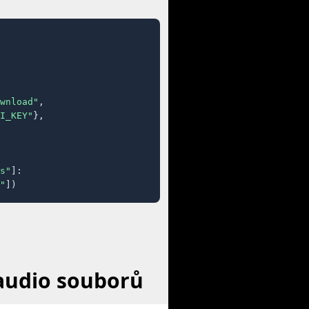
wnload"
,

I_KEY"
},

s"
]:

"
])
 audio souborů