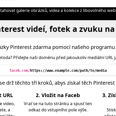
ahovat galerie obrázků, videa a kolekce z libovolného we
nterest videí, fotek a zvuku na
rázky Pinterest zdarma pomocí našeho programu 
toda? Přidejte naši doménu před jakoukoliv mediální URL ja
faceb.com/
https://www.example.com/path/to/media
e drž těchto tří kroků, abys získal těch Pinterest
st URL
2. Vložit na Faceb
3. Zí
e video,
Vrať se na tuto stránku a spusť ten
ete, a
odkaz do vstupního pole výše.
Stis