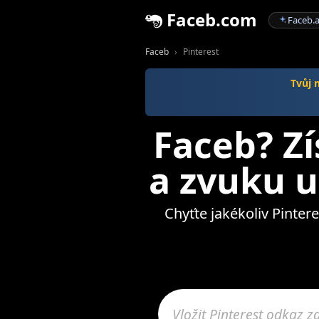
Faceb.com
Faceb.a
Faceb
Pinterest
Tvůj 
Faceb? Zí
a zvuku u
Chyťte jakékoliv Pintere