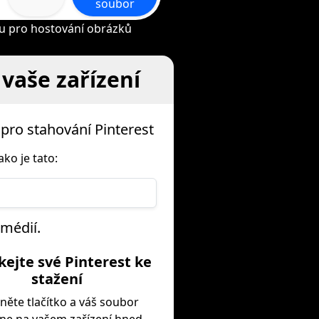
soubor
bu pro hostování obrázků
 vaše zařízení
pro stahování Pinterest
ko je tato:
 médií.
skejte své Pinterest ke
stažení
kněte tlačítko a váš soubor