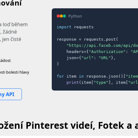
hování
Python
 a loď během
import
 requests

, žádné
 jen čisté
response = requests.post(

"https://api.faceb.com/api/do
    headers={
"Authorization"
: 
"AP
    json={
"url"
: 
"URL"
},

žádost
)

ti bolesti hlavy
for
 item 
in
 response.json()[
"item
print
(item[
"type"
], item[
"url
ny API
ožení Pinterest videí, Fotek a