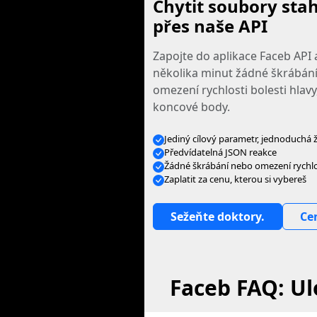
Chytit soubory sta
přes naše API
Zapojte do aplikace Faceb API
několika minut žádné škrábání
omezení rychlosti bolesti hlavy,
koncové body.
Jediný cílový parametr, jednoduchá 
Předvídatelná JSON reakce
Žádné škrábání nebo omezení rychlos
Zaplatit za cenu, kterou si vybereš
Sežeňte doktory.
Ce
Faceb FAQ: Ul