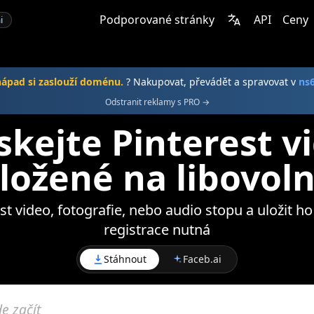
Podporované stránky
API
Ceny
i
nápad si zaslouží doménu.
? Nakupovat, převádět a spravovat v
ns
Odstranit reklamy s PRO →
skejte Pinterest vi
ložené na libovoln
st video, fotografie, nebo audio stopu a uložit h
registrace nutná
Stáhnout
Faceb.ai