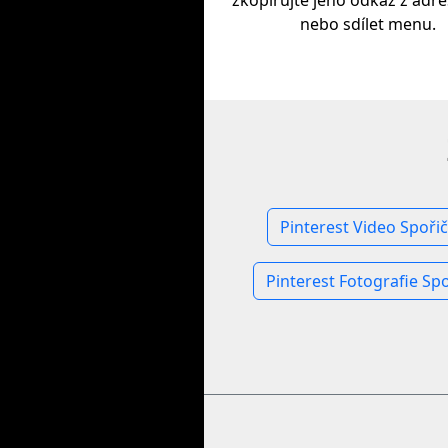
zkopírujte jeho odkaz z adres
nebo sdílet menu.
Pinterest Video Spořič
Pinterest Fotografie Spo