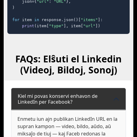
    json={
"url"
: 
"URL"
},

)

for
 item 
in
 response.json()[
"items"
]:

print
(item[
"type"
], item[
"url"
])
FAQs: Elŝuti el Linkedin
(Videoj, Bildoj, Sonoj)
Kiel mi povas konservi enhavon de
LinkedIn per Facebook?
Enmetu iun ajn publikan LinkedIn URL en la
supran kampon — video, bildo, aŭdo, aŭ
miksaĵo de tiuj — kaj Faceb redonas la