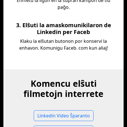
Enmetu la ligon en la supran kampon de tiu
paĝo.
3. Elŝuti la amaskomunikilaron de
Linkedin per Faceb
Klaku la elŝutan butonon por konservi la
enhavon. Komunigu Faceb. com kun aliaj!
Komencu elŝuti
filmetojn interrete
Linkedin Video Ŝparanto