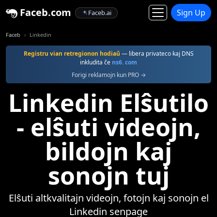
Faceb.com
Sign Up
Faceb.ai
Faceb
Linkedin
Registru vian retregionon hodiaŭ
— libera privateco kaj DNS
inkludita ĉe
ns6. com
Forigi reklamojn kun PRO →
Linkedin Elŝutilo
- elŝuti videojn,
bildojn kaj
sonojn tuj
Elŝuti altkvalitajn videojn, fotojn kaj sonojn el
Linkedin senpage