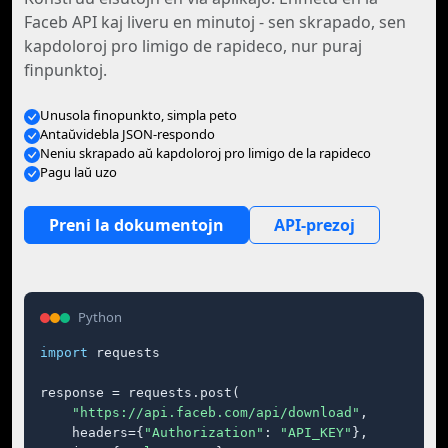
Faceb API kaj liveru en minutoj - sen skrapado, sen
kapdoloroj pro limigo de rapideco, nur puraj
finpunktoj.
Unusola finopunkto, simpla peto
Antaŭvidebla JSON-respondo
Neniu skrapado aŭ kapdoloroj pro limigo de la rapideco
Pagu laŭ uzo
Preni la dokumentojn
API-prezoj
Python
import
 requests

response = requests.post(

"https://api.faceb.com/api/download"
,

    headers={
"Authorization"
: 
"API_KEY"
},
