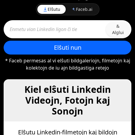
Elŝutu
Faceb.ai
&
Alglui
Elŝuti nun
* Faceb permesas al vi elŝuti bildgaleriojn, filmetojn kaj
kolektojn de iu ajn bildgastiga retejo
Kiel elŝuti Linkedin
Videojn, Fotojn kaj
Sonojn
Elŝutu Linkedin-filmetojn kaj bildojn