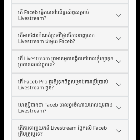
តើ Faceb ធ្វើការនៅលើទូរស័ព្ទសម្រាប់
Livestream?
តើមានដែនកំណត់ប្រចាំថ្ងៃលើការទាញយក
Livestream ជាមួយ Faceb?
តើ Livestream ព្រមានអ្នកបង្កើតនៅពេលខ្ញុំរក្សាទុក
ប្រកាសរបស់ពួកគេ?
តើ Faceb Pro គួរឱ្យទុកចិត្តសម្រាប់ការប្រើប្រាស់
Livestream ធ្ងន់?
ហេតុអ្វីបានជា Faceb ពេលខ្លះចំណាយពេលយូរជាង
Livestream?
តើការទាញយកពី Livestream ផ្អែកលើ Faceb
ត្រឹមត្រូវឬទេ?