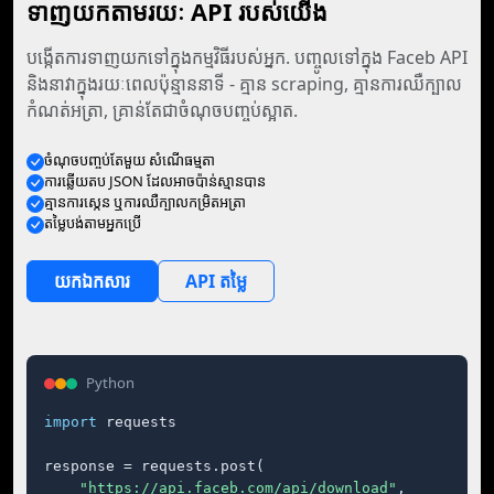
ទាញយកតាមរយៈ API របស់យើង
បង្កើតការទាញយកទៅក្នុងកម្មវិធីរបស់អ្នក. បញ្ចូលទៅក្នុង Faceb API
និងនាវាក្នុងរយៈពេលប៉ុន្មាននាទី - គ្មាន scraping, គ្មានការឈឺក្បាល
កំណត់អត្រា, គ្រាន់តែជាចំណុចបញ្ចប់ស្អាត.
ចំណុច​បញ្ចប់​តែ​មួយ សំណើ​ធម្មតា
ការ​ឆ្លើយតប JSON ដែល​អាច​ប៉ាន់ស្មាន​បាន
គ្មាន​ការ​ស្កេន ឬ​ការ​ឈឺក្បាល​កម្រិត​អត្រា
តម្លៃ​បង់​តាម​អ្នក​ប្រើ
យក​ឯកសារ
API តម្លៃ
Python
import
 requests

response = requests.post(

"https://api.faceb.com/api/download"
,
