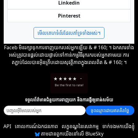
Linkedin
Pinterest
មើលគេហទំព័រដែលគាំទ្រទាំងអស់។
Faceb មិន​រក្សា​ទុក​ការ​ទាញ​យក​របស់​អ្នក​ឡើយ & # 160; ។ ឯកសារ​ទាំង
អស់​ត្រូវ​បាន​ផ្ដល់​ដោយ​ផ្ទាល់​ទៅ​កាន់​កម្មវិធី​រុករក​របស់​អ្នក​តាមរយៈ​ការ​
តភ្ជាប់​ដែល​បាន​អ៊ិនគ្រីប​ដោយ​សុវត្ថិភាព​ក្នុង​ពេល​ពិត & # 160; ។
★
★
★
★
★
-
Be the first to rate!
ទទួល​ព័ត៌មាន​ជំនួយ​ការ​ទាញយក និង​ការ​ធ្វើ​ឲ្យ​ទាន់សម័យ
ចុះឈ្មោះដោយឥតគិតថ្លៃ
API
គោលការណ៍ឯកជនភាព
លក្ខខណ្ឌនៃសេវាកម្ម
ទាក់ទងមកយើងខ្ញុំ
តាមដានពួកយើងនៅលើ BlueSky