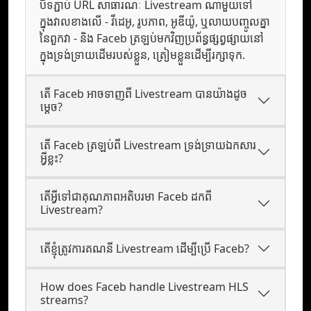
បិទភ្ជាប់ URL សាធារណៈ Livestream ណាមួយទៅ
ក្នុងវាលខាងលើ - វីដេអូ, រូបភាព, អូឌីយ៉ូ, ឬលាយបញ្ចូលគ្នា
នៃពួកវា - និង Faceb ត្រឡប់មកវិញប្រព័ន្ធផ្សព្វផ្សាយនៅ
ក្នុងទ្រង់ទ្រាយដើមរបស់ខ្លួន, ត្រៀមខ្លួនដើម្បីរក្សាទុក.
តើ Faceb អាចទាញពី Livestream បានយ៉ាងដូច
ម្តេច?
តើ Faceb ត្រឡប់ពី Livestream ទ្រង់ទ្រាយឯកសារ
អ្វីខ្លះ?
តើអ្វីទៅជាគុណភាពអតិបរមា Faceb ដកពី
Livestream?
តើខ្ញុំត្រូវការគណនី Livestream ដើម្បីប្រើ Faceb?
How does Faceb handle Livestream HLS
streams?