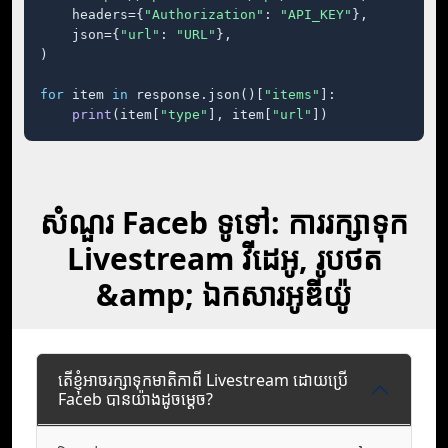
    headers={
"Authorization"
: 
"API_KEY"
},

    json={
"url"
: 
"URL"
},

)

for
 item 
in
 response.json()[
"items"
]:

print
(item[
"type"
], item[
"url"
])
សំណួរ Faceb ទូទៅ: ការរក្សាទុក
Livestream វីដេអូ, រូបថត
&amp; ឯកសារអូឌីយ៉ូ
តើខ្ញុំអាចរក្សាទុកមាតិកាពី Livestream ដោយប្រើ
Faceb បានយ៉ាងដូចម្តេច?