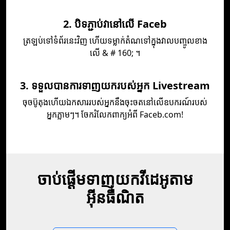
2. បិទភ្ជាប់វានៅលើ Faceb
ត្រឡប់​ទៅ​ទំព័រ​នេះ​វិញ ហើយ​ទម្លាក់​តំណ​ទៅ​ក្នុង​វាល​បញ្ចូល​ខាង​
លើ & # 160; ។
3. ទទួលបានការទាញយករបស់អ្នក Livestream
ចុចប៊ូតុងហើយឯកសាររបស់អ្នកនឹងចុះចតនៅលើឧបករណ៍របស់
អ្នកភ្លាមៗ។ ចែករំលែកពាក្យអំពី Faceb.com!
ចាប់ផ្តើមទាញយកវីដេអូតាម
អ៊ីនធឺណិត