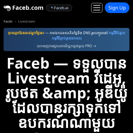
Faceb.com
Sign Up
Faceb.ai
Faceb
Livestream
ចុះឈ្មោះ​ដែន​របស់​អ្នក​ថ្ងៃនេះ
— ភាពឯកជនឥតគិតថ្លៃនិង DNS រួមបញ្ចូលនៅ
កម្មវិធី​ជំនួយ​
កម្មវិធី​គ្រប់គ្រង​ឯកសារ
យកចេញការផ្សាយពាណិជ្ជកម្មជាមួយ PRO →
Faceb — ទទួលបាន
Livestream វីដេអូ,
រូបថត &amp; អូឌីយ៉ូ
ដែលបានរក្សាទុកទៅ
ឧបករណ៍ណាមួយ