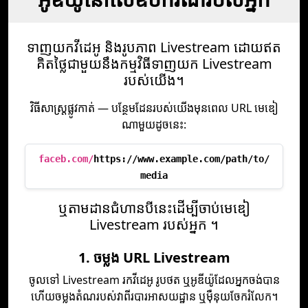
ទាញយកវីដេអូ និងរូបភាព Livestream ដោយឥត
គិតថ្លៃជាមួយនឹងកម្មវិធីទាញយក Livestream
របស់យើង។
វិធីសាស្ត្រផ្លូវកាត់ — បន្ថែមដែនរបស់យើងមុនពេល URL មេឌៀ
ណាមួយដូចនេះ:
faceb.com/
https://www.example.com/path/to/
media
ឬ​តាម​ដាន​ជំហាន​បី​នេះ​ដើម្បី​ចាប់​មេឌៀ
Livestream របស់​អ្នក ។
1. ចម្លង URL Livestream
ចូលទៅ Livestream រកវីដេអូ រូបថត ឬអូឌីយ៉ូដែលអ្នកចង់បាន
ហើយចម្លងតំណរបស់វាពីរបារអាសយដ្ឋាន ឬម៉ឺនុយចែករំលែក។