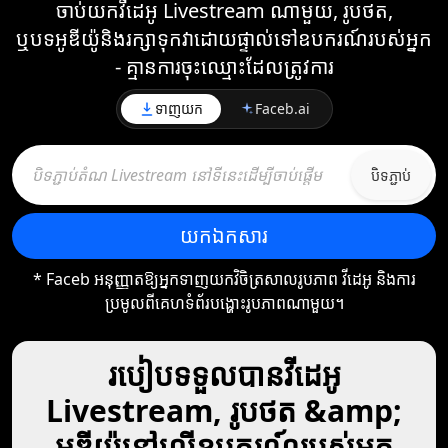
ចាប់យកវីដេអូ Livestream ណាមួយ, រូបថត,
ឬបទអូឌីយ៉ូនិងរក្សាទុកវាដោយផ្ទាល់ទៅឧបករណ៍របស់អ្នក
- គ្មានការចុះឈ្មោះដែលត្រូវការ
ទាញយក
Faceb.ai
បិទភ្ជាប់
យក​ឯកសារ
* Faceb អនុញ្ញាតឱ្យអ្នកទាញយកវិចិត្រសាលរូបភាព វីដេអូ និងការ
ប្រមូលពីគេហទំព័របង្ហោះរូបភាពណាមួយ។
របៀបទទួលបានវីដេអូ
Livestream, រូបថត &amp;
អូឌីយ៉ូនៅលើឧបករណ៍របស់អ្នក