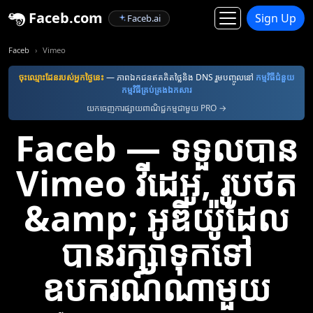
Faceb.com
Sign Up
Faceb.ai
Faceb
Vimeo
ចុះឈ្មោះ​ដែន​របស់​អ្នក​ថ្ងៃនេះ
— ភាពឯកជនឥតគិតថ្លៃនិង DNS រួមបញ្ចូលនៅ
កម្មវិធី​ជំនួយ​
កម្មវិធី​គ្រប់គ្រង​ឯកសារ
យកចេញការផ្សាយពាណិជ្ជកម្មជាមួយ PRO →
Faceb — ទទួលបាន
Vimeo វីដេអូ, រូបថត
&amp; អូឌីយ៉ូដែល
បានរក្សាទុកទៅ
ឧបករណ៍ណាមួយ