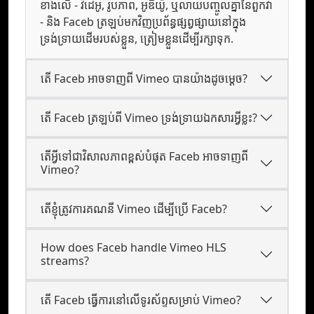
ខាងលើ - វីដេអូ, រូបភាព, អូឌីយ៉ូ, ឬលាយបញ្ចូលគ្នានៃពួកវា
- និង Faceb ត្រឡប់មកវិញប្រព័ន្ធផ្សព្វផ្សាយនៅក្នុង
ទ្រង់ទ្រាយដើមរបស់ខ្លួន, ត្រៀមខ្លួនដើម្បីរក្សាទុក.
តើ Faceb អាចទាញពី Vimeo បានយ៉ាងដូចម្តេច?
តើ Faceb ត្រឡប់ពី Vimeo ទ្រង់ទ្រាយឯកសារអ្វីខ្លះ?
តើអ្វីទៅជាវិសាលភាពខ្ពស់បំផុត Faceb អាចទាញពី
Vimeo?
តើខ្ញុំត្រូវការគណនី Vimeo ដើម្បីប្រើ Faceb?
How does Faceb handle Vimeo HLS
streams?
តើ Faceb ធ្វើការនៅលើទូរស័ព្ទសម្រាប់ Vimeo?