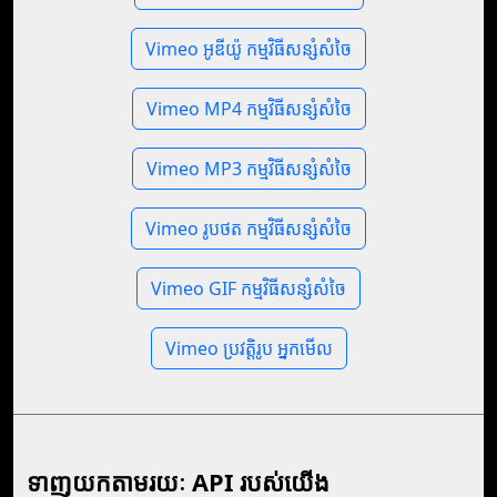
Vimeo អូឌីយ៉ូ កម្មវិធីសន្សំសំចៃ
Vimeo MP4 កម្មវិធីសន្សំសំចៃ
Vimeo MP3 កម្មវិធីសន្សំសំចៃ
Vimeo រូបថត កម្មវិធីសន្សំសំចៃ
Vimeo GIF កម្មវិធីសន្សំសំចៃ
Vimeo ប្រវត្តិរូប អ្នកមើល
ទាញយកតាមរយៈ API របស់យើង