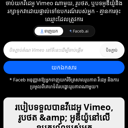
ចាប់យកវីដេអូ Vimeo ណាមួយ, រូបថត, ឬបទអូឌីយ៉ូនិង
រក្សាទុកវាដោយផ្ទាល់ទៅឧបករណ៍របស់អ្នក - គ្មានការចុះ
ឈ្មោះដែលត្រូវការ
ទាញយក
Faceb.ai
បិទភ្ជាប់
យក​ឯកសារ
* Faceb អនុញ្ញាតឱ្យអ្នកទាញយកវិចិត្រសាលរូបភាព វីដេអូ និងការ
ប្រមូលពីគេហទំព័របង្ហោះរូបភាពណាមួយ។
របៀបទទួលបានវីដេអូ Vimeo,
រូបថត &amp; អូឌីយ៉ូនៅលើ
ឧបករណ៍របស់អ្នក