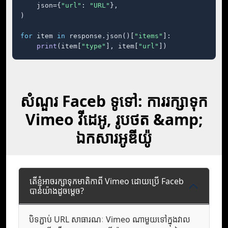
    json={
"url"
: 
"URL"
},

)

for
 item 
in
 response.json()[
"items"
]:

print
(item[
"type"
], item[
"url"
])
សំណួរ Faceb ទូទៅ: ការរក្សាទុក
Vimeo វីដេអូ, រូបថត &amp;
ឯកសារអូឌីយ៉ូ
តើខ្ញុំអាចរក្សាទុកមាតិកាពី Vimeo ដោយប្រើ Faceb
បានយ៉ាងដូចម្តេច?
បិទភ្ជាប់ URL សាធារណៈ Vimeo ណាមួយទៅក្នុងវាល