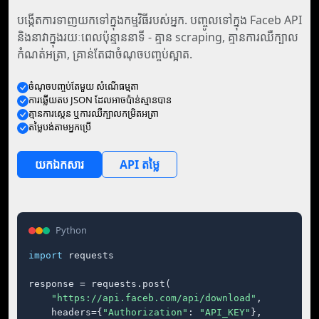
បង្កើតការទាញយកទៅក្នុងកម្មវិធីរបស់អ្នក. បញ្ចូលទៅក្នុង Faceb API
និងនាវាក្នុងរយៈពេលប៉ុន្មាននាទី - គ្មាន scraping, គ្មានការឈឺក្បាល
កំណត់អត្រា, គ្រាន់តែជាចំណុចបញ្ចប់ស្អាត.
ចំណុច​បញ្ចប់​តែ​មួយ សំណើ​ធម្មតា
ការ​ឆ្លើយតប JSON ដែល​អាច​ប៉ាន់ស្មាន​បាន
គ្មាន​ការ​ស្កេន ឬ​ការ​ឈឺក្បាល​កម្រិត​អត្រា
តម្លៃ​បង់​តាម​អ្នក​ប្រើ
យក​ឯកសារ
API តម្លៃ
Python
import
 requests

response = requests.post(

"https://api.faceb.com/api/download"
,

    headers={
"Authorization"
: 
"API_KEY"
},
