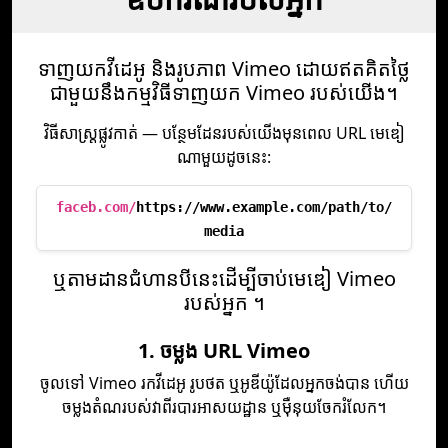
ទាញយកវីដេអូ និងរូបភាព Vimeo ដោយឥតគិតថ្លៃ
ជាមួយនឹងកម្មវិធីទាញយក Vimeo របស់យើង។
វិធីសាស្ត្រផ្លូវកាត់ — បន្ថែមដែនរបស់យើងមុនពេល URL មេឌៀ
ណាមួយដូចនេះ:
faceb.com/
https://www.example.com/path/to/
media
ឬ​តាម​ដាន​ជំហាន​បី​នេះ​ដើម្បី​ចាប់​មេឌៀ Vimeo
របស់​អ្នក ។
1. ចម្លង URL Vimeo
ចូលទៅ Vimeo រកវីដេអូ រូបថត ឬអូឌីយ៉ូដែលអ្នកចង់បាន ហើយ
ចម្លងតំណរបស់វាពីរបារអាសយដ្ឋាន ឬម៉ឺនុយចែករំលែក។