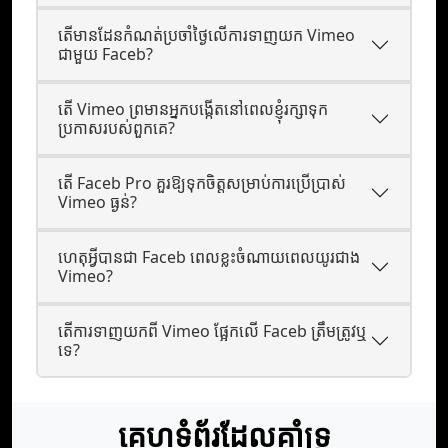
តើមានដែនកំណត់ប្រចាំថ្ងៃលើការទាញយក Vimeo
ជាមួយ Faceb?
តើ Vimeo ព្រមានអ្នកបង្កើតនៅពេលខ្ញុំរក្សាទុក
ប្រកាសរបស់ពួកគេ?
តើ Faceb Pro គួរឱ្យទុកចិត្តសម្រាប់ការប្រើប្រាស់
Vimeo ធ្ងន់?
ហេតុអ្វីបានជា Faceb ពេលខ្លះចំណាយពេលយូរជាង
Vimeo?
តើការទាញយកពី Vimeo ផ្អែកលើ Faceb ត្រឹមត្រូវឬ
ទេ?
គេហទំព័រដែលគាំទ្រ