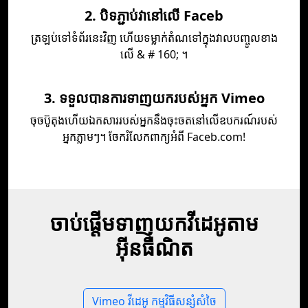
2. បិទភ្ជាប់វានៅលើ Faceb
ត្រឡប់​ទៅ​ទំព័រ​នេះ​វិញ ហើយ​ទម្លាក់​តំណ​ទៅ​ក្នុង​វាល​បញ្ចូល​ខាង​
លើ & # 160; ។
3. ទទួលបានការទាញយករបស់អ្នក Vimeo
ចុចប៊ូតុងហើយឯកសាររបស់អ្នកនឹងចុះចតនៅលើឧបករណ៍របស់
អ្នកភ្លាមៗ។ ចែករំលែកពាក្យអំពី Faceb.com!
ចាប់ផ្តើមទាញយកវីដេអូតាម
អ៊ីនធឺណិត
Vimeo វីដេអូ កម្មវិធីសន្សំសំចៃ