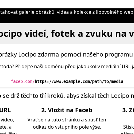
ahovat galerie obrázků, videa a kolekce z libovolného we
ocipo videí, fotek a zvuku na 
 obrázky Locipo zdarma pomocí našeho programu 
toda? Přidejte naši doménu před jakoukoliv mediální URL ja
faceb.com/
https://www.example.com/path/to/media
se drž těchto tří kroků, abys získal těch Locipo 
 URL
2. Vložit na Faceb
3. Z
 video,
Vrať se na tuto stránku a spusť ten
ete, a
odkaz do vstupního pole výše.
Stis