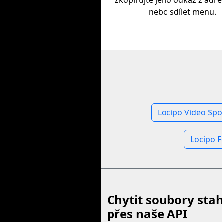
zkopírujte jeho odkaz z adres
nebo sdílet menu.
Locipo Video Spo
Locipo F
Chytit soubory sta
přes naše API