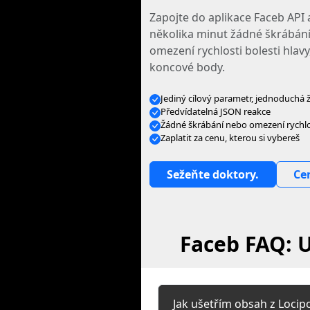
Zapojte do aplikace Faceb API
několika minut žádné škrábání
omezení rychlosti bolesti hlavy,
koncové body.
Jediný cílový parametr, jednoduchá 
Předvídatelná JSON reakce
Žádné škrábání nebo omezení rychlos
Zaplatit za cenu, kterou si vybereš
Sežeňte doktory.
Ce
Faceb FAQ: U
Jak ušetřím obsah z Locip