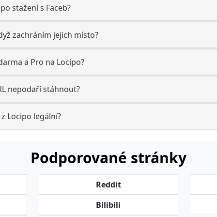
ipo stažení s Faceb?
dyž zachráním jejich místo?
zdarma a Pro na Locipo?
RL nepodaří stáhnout?
 z Locipo legální?
Podporované stránky
Reddit
Bilibili