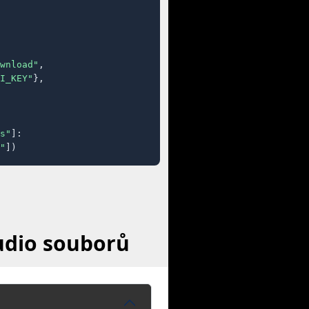
wnload"
,

I_KEY"
},

s"
]:

"
])
audio souborů