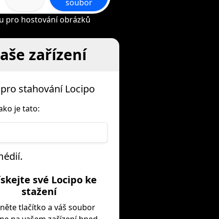
soubor
bu pro hostování obrázků
vaše zařízení
pro stahování Locipo
ko je tato:
médií.
ískejte své Locipo ke
stažení
kněte tlačítko a váš soubor