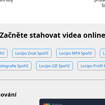
ní lišty
přist
Š
Začněte stahovat videa onlin
řič
Locipo Zvuk Spořič
Locipo MP4 Spořič
L
otografie Spořič
Locipo GIF Spořič
Locipo Profil 
hování
Python