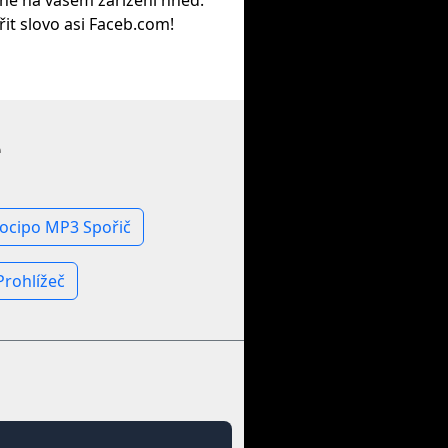
ane na vašem zařízení hned.
ířit slovo asi Faceb.com!
e
ocipo MP3 Spořič
Prohlížeč