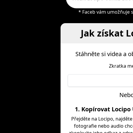
* Faceb vám umožňuje st
Jak získat L
Stáhněte si videa a
Zkratka me
Nebo 
1. Kopírovat Locipo
Přejděte na Locipo, najděte
fotografie nebo audio chc