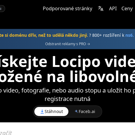
Podporované stránky
API
Ceny
i
e si doménu dřív, než to udělá někdo jiný.
? 800+ rozšíření k
ns6.
Odstranit reklamy s PRO →
skejte Locipo vide
ožené na libovolné
o video, fotografie, nebo audio stopu a uložit ho 
registrace nutná
Stáhnout
Faceb.ai