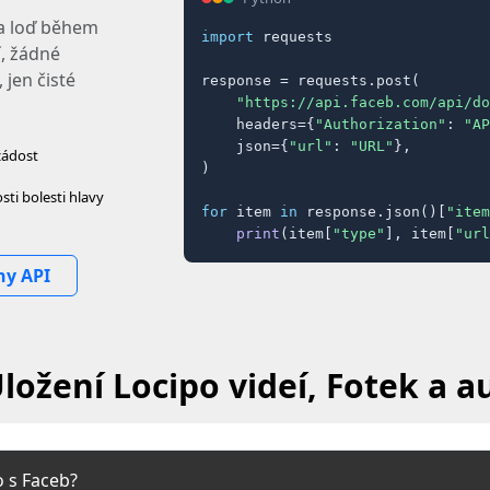
 a loď během
import
 requests

, žádné
 jen čisté
response = requests.post(

"https://api.faceb.com/api/do
    headers={
"Authorization"
: 
"AP
    json={
"url"
: 
"URL"
},

žádost
)

ti bolesti hlavy
for
 item 
in
 response.json()[
"item
print
(item[
"type"
], item[
"url
ny API
ložení Locipo videí, Fotek a 
o s Faceb?