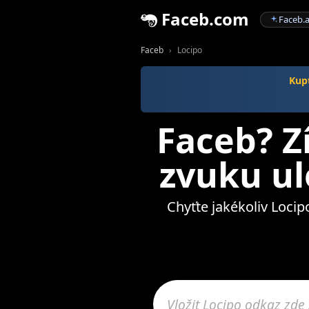
Faceb.com
Faceb.a
Faceb
Locipo
Kupt
Faceb? Zí
zvuku ul
Chyťte jakékoliv Locip