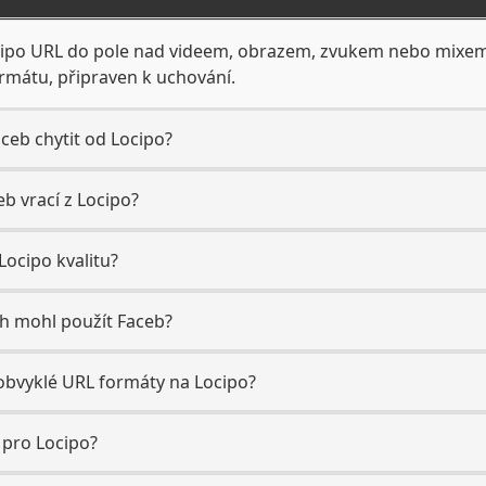
ocipo URL do pole nad videem, obrazem, zvukem nebo mixem 
mátu, připraven k uchování.
ceb chytit od Locipo?
b vrací z Locipo?
ocipo kvalitu?
ch mohl použít Faceb?
obvyklé URL formáty na Locipo?
 pro Locipo?