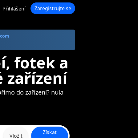
Zaregistrujte se
Přihlášení
 com
í, fotek a
 zařízení
přímo do zařízení? nula
Získat
Vložit