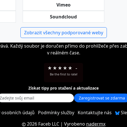
Vimeo
Soundcloud
Zobrazit všechny podporované weby
vává. Každý soubor je doručen přímo do prohlížeče přes zab
v reálném čase.
★
★
★
★
★
-
Be the first to rate!
Získat tipy pro stažení a aktualizace
Zaregistrovat se zdarma
 osobních údajů
Podmínky služby
Kontaktujte nás
Sle
2026 Faceb LLC
| Vyrobeno
nadermx