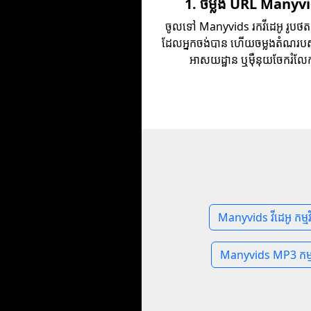
1. ចម្លង URL Manyv
ចូលទៅ Manyvids រកវីដេអូ រូបថត 
ដែលអ្នកចង់បាន ហើយចម្លងតំណរបស់
អាសយដ្ឋាន ឬម៉ឺនុយចែករំលែ
Manyvids វីដេអូ កម្មវ
Manyvids MP3 កម្មវ