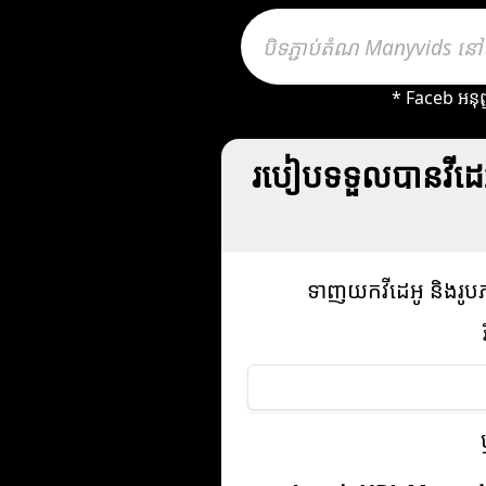
* Faceb អនុញ
របៀបទទួលបានវីដ
ទាញយកវីដេអូ និងរូ