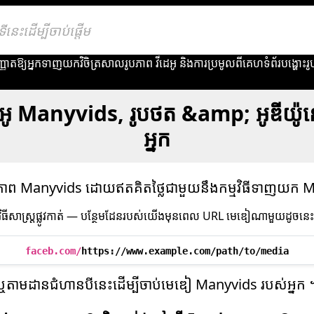
្ញាតឱ្យអ្នកទាញយកវិចិត្រសាលរូបភាព វីដេអូ និងការប្រមូលពីគេហទំព័របង្ហោ
េអូ Manyvids, រូបថត &amp; អូឌីយ៉
អ្នក
បភាព Manyvids ដោយឥតគិតថ្លៃជាមួយនឹងកម្មវិធីទាញយក
វិធីសាស្ត្រផ្លូវកាត់ — បន្ថែមដែនរបស់យើងមុនពេល URL មេឌៀណាមួយដូចនេះ
faceb.com/
https://www.example.com/path/to/media
ឬ​តាម​ដាន​ជំហាន​បី​នេះ​ដើម្បី​ចាប់​មេឌៀ Manyvids របស់​អ្នក 