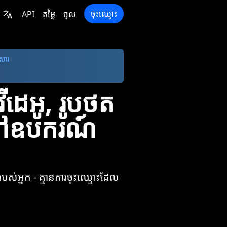
ចុះឈ្មោះ
API
តម្លៃ
ចូល
កសារ
េអូ, រូបថត
កទៅឧបករណ៍
ស់អ្នក - គ្មានការចុះឈ្មោះដែល