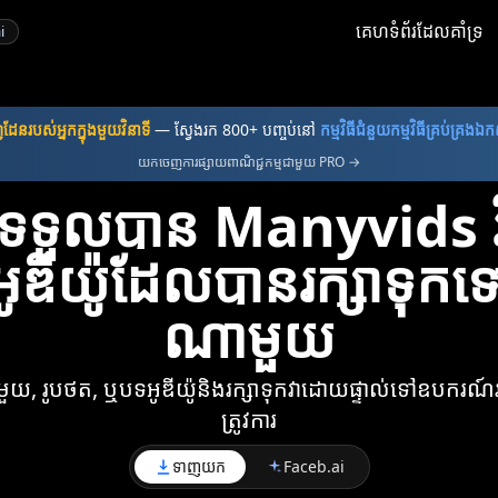
គេហទំព័រដែលគាំទ្រ
i
ដែន​របស់​អ្នក​ក្នុង​មួយ​វិនាទី
— ស្វែងរក 800+ បញ្ចប់នៅ
កម្មវិធី​ជំនួយ​កម្មវិធី​គ្រប់គ្រង​ឯ
យកចេញការផ្សាយពាណិជ្ជកម្មជាមួយ PRO →
ទួលបាន Manyvids វីដ
ឌីយ៉ូដែលបានរក្សាទុ
ណាមួយ
, រូបថត, ឬបទអូឌីយ៉ូនិងរក្សាទុកវាដោយផ្ទាល់ទៅឧបករណ៍រប
ត្រូវការ
ទាញយក
Faceb.ai