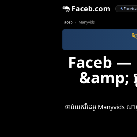
Faceb.com
Faceb.a
Faceb
Manyvids
ទិញ​
Faceb — ទ
&amp; អូ
ចាប់យកវីដេអូ Manyvids ណាមួយ