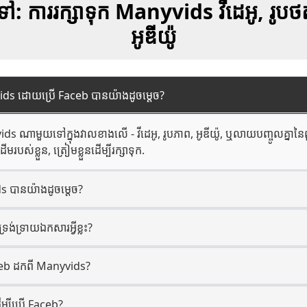
ៅ: ការរក្សាទុក Manyvids វីដេអូ, រ
អូឌីយ៉ូ
nyvids ដោយប្រើ Faceb បានយ៉ាងដូចម្តេច?
s ណាមួយទៅក្នុងវាលខាងលើ - វីដេអូ, រូបភាព, អូឌីយ៉ូ, ឬលាយបញ្ចូលគ្នានៃ
ដើមរបស់ខ្លួន, ត្រៀមខ្លួនដើម្បីរក្សាទុក.
 បានយ៉ាងដូចម្តេច?
ង់ទ្រាយឯកសារអ្វីខ្លះ?
ceb ដកពី Manyvids?
ម្បីប្រើ Faceb?