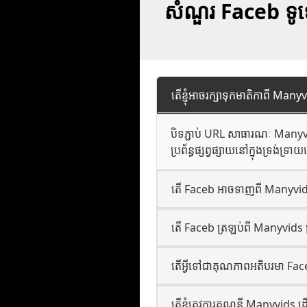
សំណួរ Faceb ទូទ
តើខ្ញុំអាចរក្សាទុកមាតិកាពី Ma
បិទភ្ជាប់ URL សាធារណៈ Manyvid
ប្រព័ន្ធផ្សព្វផ្សាយនៅក្នុងទ្រង់ទ្រាយ
តើ Faceb អាចទាញពី Manyvids
តើ Faceb ត្រឡប់ពី Manyvids ទ្រ
តើអ្វីទៅជាគុណភាពអតិបរមា Fa
តើខ្ញុំត្រូវការគណនី Manyvids ដើ