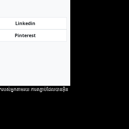
Linkedin
Pinterest
​របស់​អ្នក​តាមរយៈ​ការ​តភ្ជាប់​ដែល​បាន​អ៊ិន