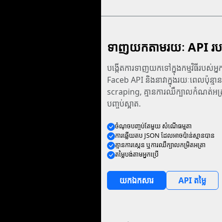
ទាញយកតាមរយៈ API រ
បង្កើតការទាញយកទៅក្នុងកម្មវិធីរបស់អ្នក
Faceb API និងនាវាក្នុងរយៈពេលប៉ុន្មានន
scraping, គ្មានការឈឺក្បាលកំណត់អត្រ
បញ្ចប់ស្អាត.
ចំណុច​បញ្ចប់​តែ​មួយ សំណើ​ធម្មតា
ការ​ឆ្លើយតប JSON ដែល​អាច​ប៉ាន់ស្មាន​បាន
គ្មាន​ការ​ស្កេន ឬ​ការ​ឈឺក្បាល​កម្រិត​អត្រា
តម្លៃ​បង់​តាម​អ្នក​ប្រើ
យក​ឯកសារ
API តម្លៃ