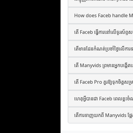
How does Faceb handle M
តើ Faceb ធ្វើការនៅលើទូរស័ព្ទ
តើមានដែនកំណត់ប្រចាំថ្ងៃលើ
តើ Manyvids ព្រមានអ្នកបង្កើតន
តើ Faceb Pro គួរឱ្យទុកចិត្តសម្រ
ហេតុអ្វីបានជា Faceb ពេលខ្ល
តើការទាញយកពី Manyvids ផ្អែក