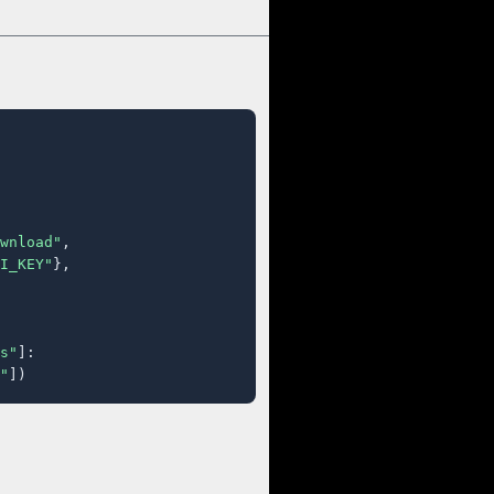
wnload"
,

I_KEY"
},

s"
]:

"
])