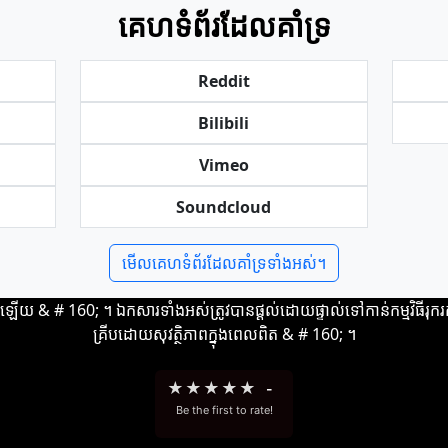
គេហទំព័រដែលគាំទ្រ
Reddit
Bilibili
Vimeo
Soundcloud
មើលគេហទំព័រដែលគាំទ្រទាំងអស់។
ឡើយ & # 160; ។ ឯកសារ​ទាំងអស់​ត្រូវ​បាន​ផ្ដល់​ដោយ​ផ្ទាល់​ទៅ​កាន់​កម្មវិធី​រុករក
គ្រីប​ដោយ​សុវត្ថិភាព​ក្នុង​ពេល​ពិត & # 160; ។
★
★
★
★
★
-
Be the first to rate!