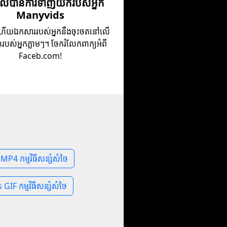
ទួលបានការទាញយករបស់អ្នក
Manyvids
ុងហើយឯកសាររបស់អ្នកនឹងចុះចតនៅលើ
បស់អ្នកភ្លាមៗ។ ចែករំលែកពាក្យអំពី
Faceb.com!
P4 កម្មវិធីសន្សំសំចៃ
IF កម្មវិធីសន្សំសំចៃ