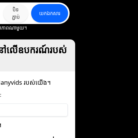
បិទ
យក​ឯកសារ
ភ្ជាប់
ះរូបភាពណាមួយ។
ូនៅលើឧបករណ៍របស់
 Manyvids របស់យើង។
:
។