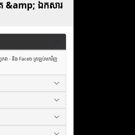
ូបថត &amp; ឯកសារ
ពួកវា - និង Faceb ត្រឡប់មកវិញ