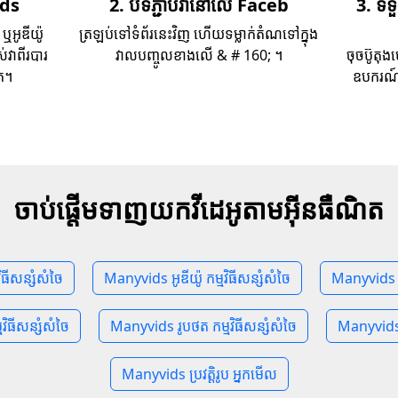
ids
2. បិទភ្ជាប់វានៅលើ Faceb
3. ទ
ឬអូឌីយ៉ូ
ត្រឡប់​ទៅ​ទំព័រ​នេះ​វិញ ហើយ​ទម្លាក់​តំណ​ទៅ​ក្នុង​
វាពីរបារ
វាល​បញ្ចូល​ខាង​លើ & # 160; ។
ចុចប៊ូត
ក។
ឧបករណ៍រ
ចាប់ផ្តើមទាញយកវីដេអូតាមអ៊ីនធឺណិត
ិធីសន្សំសំចៃ
Manyvids អូឌីយ៉ូ កម្មវិធីសន្សំសំចៃ
Manyvids M
ិធីសន្សំសំចៃ
Manyvids រូបថត កម្មវិធីសន្សំសំចៃ
Manyvids G
Manyvids ប្រវត្តិរូប អ្នកមើល