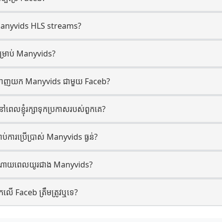
anyvids HLS streams?
សម្រាប់ Manyvids?
ការទាញយក Manyvids ជាមួយ Faceb?
ៅពេលខ្ញុំរក្សាទុកប្រកាសរបស់ពួកគេ?
ាប់ការប្រើប្រាស់ Manyvids ធ្ងន់?
ះចំណាយពេលយូរជាង Manyvids?
លើ Faceb ត្រឹមត្រូវឬទេ?