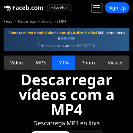
Faceb.com
Sign Up
Faceb.ai
Faceb
Descarregar vídeos com a MP4
Compra el teu domini abans que algú altre ho faci
800+ extensions
a
ns6.com
Elimina anuncis amb el PRISTÒRIA
Vídeo
MP3
MP4
Photo
Viewer
Descarregar
vídeos com a
MP4
Descarrega MP4 en línia