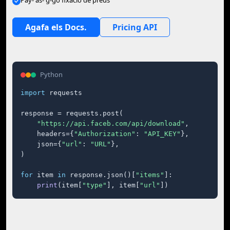
Pay- as- g-go fixació de preus
Agafa els Docs.
Pricing API
Python
import
 requests

response = requests.post(

"https://api.faceb.com/api/download"
,

    headers={
"Authorization"
: 
"API_KEY"
},

    json={
"url"
: 
"URL"
},

)

for
 item 
in
 response.json()[
"items"
]:

print
(item[
"type"
], item[
"url"
])