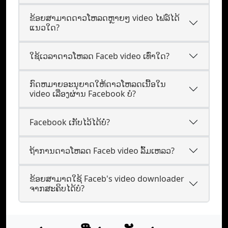
ຂ້ອຍສາມາດດາວໂຫລດຫຼາຍໆ video ໄຟລ໌ໄດ້
ແນວໃດ?
ໃຊ້ເວລາດາວໂຫລດ Faceb video ເທົ່າໃດ?
ກົດຫມາຍອະນຸຍາດໃຫ້ດາວໂຫລດເນື້ອໃນ
video ເລື່ອງຜ່ານ Facebook ບໍ?
Facebook ເກັບໄວ້ໄດ້ບໍ່?
ຖ້າການດາວໂຫລດ Faceb video ລົ້ມເຫລວ?
ຂ້ອຍສາມາດໃຊ້ Faceb's video downloader
ຈາກສະຄິບໄດ້ບໍ?