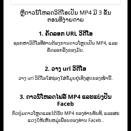
ຫຼື​ດາວ​ນ​໌​ໂຫລດ​ວິ​ດີ​ໂອ​ເປັນ MP4 ມີ 3 ຂັ້ນ​
ຕອນ​ທີ່​ງ່າຍ​ດາຍ​
1. ຄັດລອກ URL ວິດີໂອ
ຊອກຫາວິດີໂອທີ່ທ່ານຕ້ອງການດາວໂຫຼດເປັນ MP4, ແລະ
ຄັດລອກລິ້ງຂອງມັນ.
2. ວາງ url ວິດີໂອ
ວາງ url ວິດີໂອໃສ່ຊ່ອງໃສ່ຂໍ້ມູນຢູ່ເທິງສຸດຂອງໜ້ານີ້.
3. ດາວ​ນ​໌​ໂຫລດ​ໄຟລ​໌ MP4 ແລະ​ແບ່ງ​ປັນ
Faceb​
ກົດ​ປຸ່ມ​ດາວ​ໂຫຼດ​ແລະ​ໄດ້​ຮັບ MP4 ຂອງ​ທ່ານ​ທັນ​ທີ​, ແລະ​ສະ​
ແດງ​ໃຫ້​ເຫັນ​ຫມູ່​ເພື່ອນ​ຂອງ​ທ່ານ Faceb .