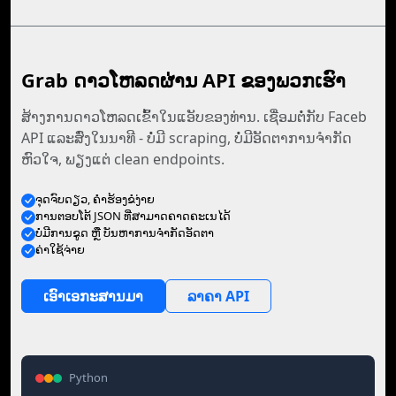
Grab ດາວໂຫລດຜ່ານ API ຂອງພວກເຮົາ
ສ້າງການດາວໂຫລດເຂົ້າໃນແອັບຂອງທ່ານ. ເຊື່ອມຕໍ່ກັບ Faceb
API ແລະສົ່ງໃນນາທີ - ບໍ່ມີ scraping, ບໍ່ມີອັດຕາການຈໍາກັດ
ຫົວໃຈ, ພຽງແຕ່ clean endpoints.
ຈຸດ​ຈົບ​ດຽວ, ຄໍາຮ້ອງຂໍ​ງ່າຍ
ການ​ຕອບ​ໂຕ້ JSON ທີ່​ສາມາດ​ຄາດ​ຄະເນ​ໄດ້
ບໍ່ມີ​ການ​ຂູດ ຫຼື ບັນຫາ​ການ​ຈຳກັດ​ອັດຕາ
ຄ່າໃຊ້ຈ່າຍ
ເອົາ​ເອກະສານ​ມາ
ລາຄາ API
Python