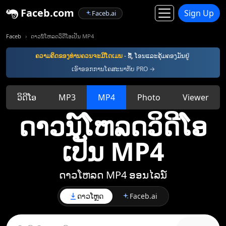
Faceb.com
Sign Up
Faceb.ai
Faceb
ດາວນ໌ໂຫລດວິດີໂອເປັນ MP4
ຄວາມຄິດ​ຂອງທ່ານ​ຄວນ​ຈະ​ມີ​ໂດເມນ
- ຊື້, ໂອນແລະຄຸ້ມຄອງມັນຢູ່
ເອົາອອກການໂຄສະນາກັບ PRO →
ວິດີໂອ
MP3
MP4
Photo
Viewer
ດາວນ໌ໂຫລດວິດີໂອ
ເປັນ MP4
ດາວ​ໂຫລດ MP4 ອອນ​ໄລ​ນ​໌​
ດາວໂຫຼດ
Faceb.ai