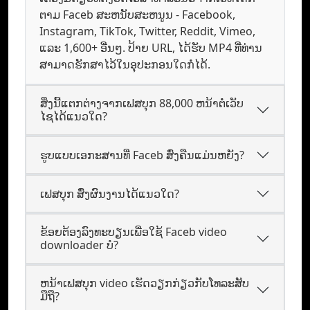
ຕາມ Faceb ສະຫນັບສະຫນູນ - Facebook,
Instagram, TikTok, Twitter, Reddit, Vimeo,
ແລະ 1,600+ ອື່ນໆ. ປ້າຍ URL, ໄດ້ຮັບ MP4 ທີ່ທ່ານ
ສາມາດຮັກສາໄວ້ໃນອຸປະກອນໃດກໍ່ໄດ້.
ສິ່ງນີ້ແຕກຕ່າງຈາກເຟສບຸກ 88,000 ຫນ້າຕໍ່ເວັບ
ໄຊໄດ້ແນວໃດ?
ຮູບແບບ​ເອກະສານ​ທີ່ Faceb ສົ່ງຄືນແມ່ນຫຍັງ?
ເຟສບຸກ ສົ່ງຜົນງານໄດ້ແນວໃດ?
ຂ້ອຍຕ້ອງລົງທະບຽນເພື່ອໃຊ້ Faceb video
downloader ບໍ?
ຫນ້າເຟສບຸກ video ເຮັດວຽກກ່ຽວກັບໂທລະສັບ
ມືຖື?