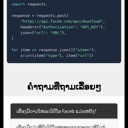
import
 requests

response = requests.post(

"https://api.faceb.com/api/download"
,

    headers={
"Authorization"
: 
"API_KEY"
},

    json={
"url"
: 
"URL"
},

)

for
 item 
in
 response.json()[
"items"
]:

print
(item[
"type"
], item[
"url"
])
ຄໍາຖາມທີ່ຖາມເລື້ອຍໆ
ເຄື່ອງມືດາວໂຫລດວິດີໂອ Faceb ແມ່ນຫຍັງ?
ເຄື່ອງມືດຽວທີ່ດຶງວິດີໂອສາທາລະນະຈາກເວທີໃດກໍ່