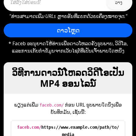
ວາງ
"ທ່ານສາມາດເພີ່ມ URLs ຫຼາຍອັນທີ່ແຍກດ້ວຍເຄື່ອງໝາຍຈຸດ."
ດາວໂຫຼດ
* Faceb ອະ​ນຸ​ຍາດ​ໃຫ້​ທ່ານ​ເພື່ອ​ດາວ​ໂຫລດ​ຄັງ​ຮູບ​ພາບ​, ວິ​ດີ​ໂອ​,
ແລະ​ການ​ເກັບ​ກໍາ​ຂໍ້​ມູນ​ຈາກ​ເວັບ​ໄຊ​ຕ​໌​ທີ່​ເປັນ​ເຈົ້າ​ພາບ​ໃດ​ຫນຶ່ງ​
ວິທີການດາວນ໌ໂຫລດວິດີໂອເປັນ
MP4 ອອນໄລນ໌
ພຽງແຕ່ເພີ່ມ
ກ່ອນ URL ຮູບພາບໃດນຶ່ງເພື່ອ
faceb.com/
ບັນທຶກມັນ, ເຊັ່ນນີ້:
faceb.com/
https://www.example.com/path/to/
media