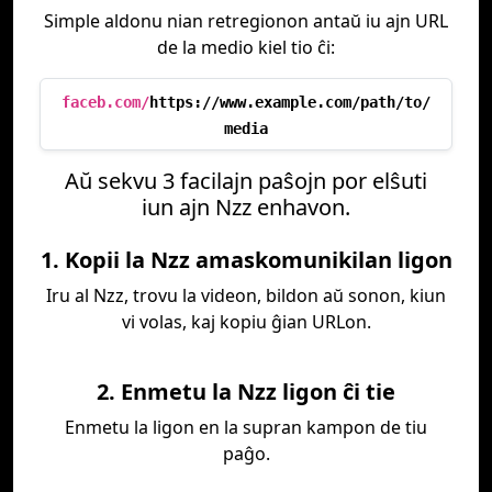
Simple aldonu nian retregionon antaŭ iu ajn URL
de la medio kiel tio ĉi:
faceb.com/
https://www.example.com/path/to/
media
Aŭ sekvu 3 facilajn paŝojn por elŝuti
iun ajn Nzz enhavon.
1. Kopii la Nzz amaskomunikilan ligon
Iru al Nzz, trovu la videon, bildon aŭ sonon, kiun
vi volas, kaj kopiu ĝian URLon.
2. Enmetu la Nzz ligon ĉi tie
Enmetu la ligon en la supran kampon de tiu
paĝo.