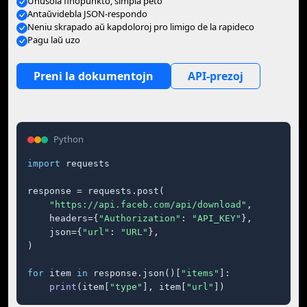
Unusola finopunkto, simpla peto
Antaŭvidebla JSON-respondo
Neniu skrapado aŭ kapdoloroj pro limigo de la rapideco
Pagu laŭ uzo
Preni la dokumentojn
API-prezoj
Python
import
 requests

response = requests.post(

"https://api.faceb.com/api/download"
,

    headers={
"Authorization"
: 
"API_KEY"
},

    json={
"url"
: 
"URL"
},

)

for
 item 
in
 response.json()[
"items"
]:

print
(item[
"type"
], item[
"url"
])