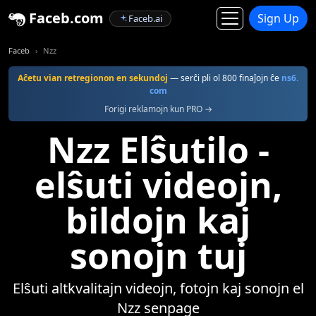
Faceb.com
Sign Up
Faceb.ai
Faceb
Nzz
Aĉetu vian retregionon en sekundoj
— serĉi pli ol 800 finaĵojn ĉe
ns6.
com
Forigi reklamojn kun PRO →
Nzz Elŝutilo -
elŝuti videojn,
bildojn kaj
sonojn tuj
Elŝuti altkvalitajn videojn, fotojn kaj sonojn el
Nzz senpage