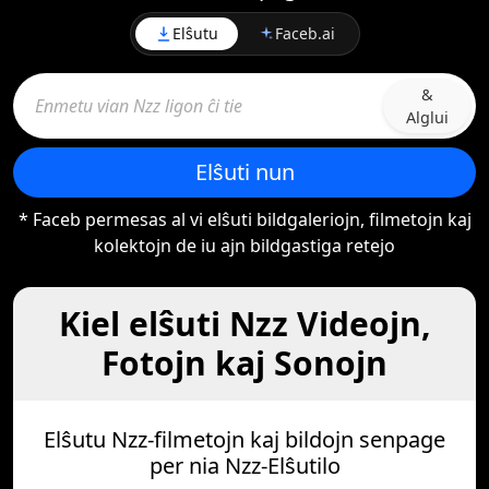
Elŝutu
Faceb.ai
&
Alglui
Elŝuti nun
* Faceb permesas al vi elŝuti bildgaleriojn, filmetojn kaj
kolektojn de iu ajn bildgastiga retejo
Kiel elŝuti Nzz Videojn,
Fotojn kaj Sonojn
Elŝutu Nzz-filmetojn kaj bildojn senpage
per nia Nzz-Elŝutilo