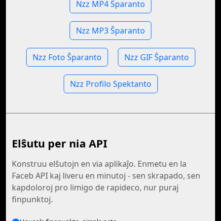
Nzz MP4 Ŝparanto
Nzz MP3 Ŝparanto
Nzz Foto Ŝparanto
Nzz GIF Ŝparanto
Nzz Profilo Spektanto
Elŝutu per nia API
Konstruu elŝutojn en via aplikaĵo. Enmetu en la
Faceb API kaj liveru en minutoj - sen skrapado, sen
kapdoloroj pro limigo de rapideco, nur puraj
finpunktoj.