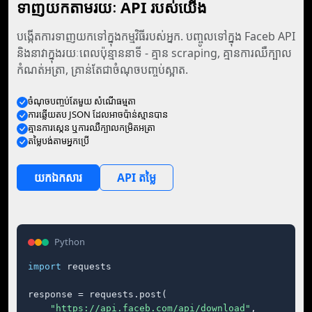
ទាញយកតាមរយៈ API របស់យើង
បង្កើតការទាញយកទៅក្នុងកម្មវិធីរបស់អ្នក. បញ្ចូលទៅក្នុង Faceb API
និងនាវាក្នុងរយៈពេលប៉ុន្មាននាទី - គ្មាន scraping, គ្មានការឈឺក្បាល
កំណត់អត្រា, គ្រាន់តែជាចំណុចបញ្ចប់ស្អាត.
ចំណុច​បញ្ចប់​តែ​មួយ សំណើ​ធម្មតា
ការ​ឆ្លើយតប JSON ដែល​អាច​ប៉ាន់ស្មាន​បាន
គ្មាន​ការ​ស្កេន ឬ​ការ​ឈឺក្បាល​កម្រិត​អត្រា
តម្លៃ​បង់​តាម​អ្នក​ប្រើ
យក​ឯកសារ
API តម្លៃ
Python
import
 requests

response = requests.post(

"https://api.faceb.com/api/download"
,
