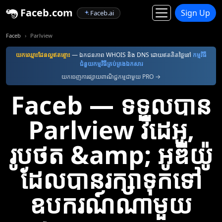
Faceb.com
Sign Up
Faceb.ai
Faceb
Parlview
យក​ឈ្មោះ​ដែន​ល្អ​ឥតខ្ចោះ
— ឯកជនភាព WHOIS និង DNS ដោយឥតគិតថ្លៃនៅ
កម្មវិធី​
ជំនួយ​កម្មវិធី​គ្រប់គ្រង​ឯកសារ
យកចេញការផ្សាយពាណិជ្ជកម្មជាមួយ PRO →
Faceb — ទទួលបាន
Parlview វីដេអូ,
រូបថត &amp; អូឌីយ៉ូ
ដែលបានរក្សាទុកទៅ
ឧបករណ៍ណាមួយ