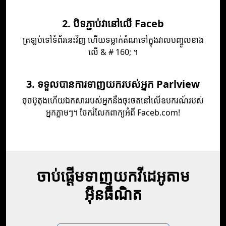
2. បិទភ្ជាប់វានៅលើ Faceb
ត្រឡប់​ទៅ​ទំព័រ​នេះ​វិញ ហើយ​ទម្លាក់​តំណ​ទៅ​ក្នុង​វាល​បញ្ចូល​ខាង​
លើ & # 160; ។
3. ទទួលបានការទាញយករបស់អ្នក Parlview
ចុចប៊ូតុងហើយឯកសាររបស់អ្នកនឹងចុះចតនៅលើឧបករណ៍របស់
អ្នកភ្លាមៗ។ ចែករំលែកពាក្យអំពី Faceb.com!
ចាប់ផ្តើមទាញយកវីដេអូតាម
អ៊ីនធឺណិត