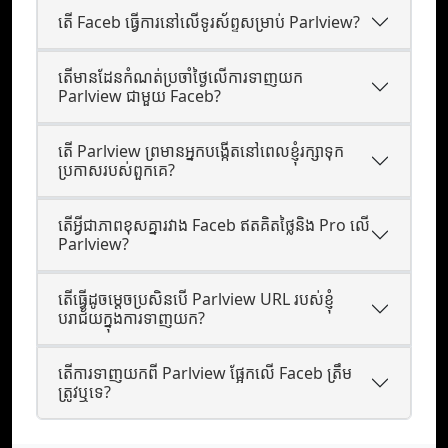
តើ Faceb ធ្វើការនៅលើទូរស័ព្ទសម្រាប់ Parlview?
តើមានដែនកំណត់ប្រចាំថ្ងៃលើការទាញយក
Parlview ជាមួយ Faceb?
តើ Parlview ព្រមានអ្នកបង្កើតនៅពេលខ្ញុំរក្សាទុក
ប្រកាសរបស់ពួកគេ?
តើអ្វីជាភាពខុសគ្នារវាង Faceb ឥតគិតថ្លៃនិង Pro លើ
Parlview?
តើធ្វើដូចម្តេចប្រសិនបើ Parlview URL របស់ខ្ញុំ
បរាជ័យក្នុងការទាញយក?
តើការទាញយកពី Parlview ផ្អែកលើ Faceb ត្រឹម
ត្រូវឬទេ?