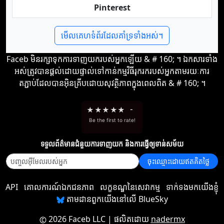
Pinterest
មើលគេហទំព័រដែលគាំទ្រទាំងអស់។
Faceb មិន​រក្សា​ទុក​ការ​ទាញ​យក​របស់​អ្នក​ឡើយ & # 160; ។ ឯកសារ​ទាំង
អស់​ត្រូវ​បាន​ផ្ដល់​ដោយ​ផ្ទាល់​ទៅ​កាន់​កម្មវិធី​រុករក​របស់​អ្នក​តាមរយៈ​ការ​
តភ្ជាប់​ដែល​បាន​អ៊ិនគ្រីប​ដោយ​សុវត្ថិភាព​ក្នុង​ពេល​ពិត & # 160; ។
★
★
★
★
★
-
Be the first to rate!
ទទួល​ព័ត៌មាន​ជំនួយ​ការ​ទាញយក និង​ការ​ធ្វើ​ឲ្យ​ទាន់សម័យ
ចុះឈ្មោះដោយឥតគិតថ្លៃ
API
គោលការណ៍ឯកជនភាព
លក្ខខណ្ឌនៃសេវាកម្ម
ទាក់ទងមកយើងខ្ញុំ
តាមដានពួកយើងនៅលើ BlueSky
2026 Faceb LLC
| ផលិតដោយ
nadermx