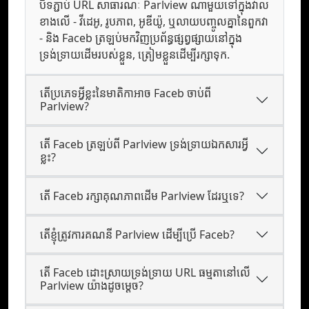
បិទភ្ជាប់ URL សាធារណៈ Parlview ណាមួយទៅក្នុងវាល
ខាងលើ - វីដេអូ, រូបភាព, អូឌីយ៉ូ, ឬលាយបញ្ចូលគ្នានៃពួកវា
- និង Faceb ត្រឡប់មកវិញប្រព័ន្ធផ្សព្វផ្សាយនៅក្នុង
ទ្រង់ទ្រាយដើមរបស់ខ្លួន, ត្រៀមខ្លួនដើម្បីរក្សាទុក.
តើប្រភេទអ្វីខ្លះនៃមាតិកាអាច Faceb ចាប់ពី
Parlview?
តើ Faceb ត្រឡប់ពី Parlview ទ្រង់ទ្រាយឯកសារអ្វី
ខ្លះ?
តើ Faceb រក្សាគុណភាពដើម Parlview ដែរឬទេ?
តើខ្ញុំត្រូវការគណនី Parlview ដើម្បីប្រើ Faceb?
តើ Faceb ដោះស្រាយទ្រង់ទ្រាយ URL ធម្មតានៅលើ
Parlview យ៉ាងដូចម្តេច?