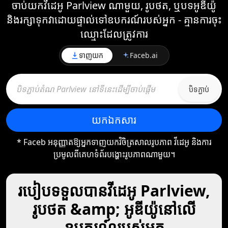
ចាប់យកវីដេអូ Parlview ណាមួយ, រូបថត, ឬបទអូឌីយ៉ូ
និងរក្សាទុកវាដោយផ្ទាល់ទៅឧបករណ៍របស់អ្នក - គ្មានការចុះ
ឈ្មោះដែលត្រូវការ
ទាញយក
Faceb.ai
បិទភ្ជាប់
យក​ឯកសារ
* Faceb អនុញ្ញាតឱ្យអ្នកទាញយកវិចិត្រសាលរូបភាព វីដេអូ និងការ
ប្រមូលពីគេហទំព័របង្ហោះរូបភាពណាមួយ។
របៀបទទួលបានវីដេអូ Parlview,
រូបថត &amp; អូឌីយ៉ូនៅលើ
ឧបករណ៍របស់អ្នក