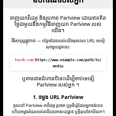
ទាញយកវីដេអូ និងរូបភាព Parlview ដោយឥតគិត
ថ្លៃជាមួយនឹងកម្មវិធីទាញយក Parlview របស់
យើង។
វិធីសាស្ត្រផ្លូវកាត់ — បន្ថែមដែនរបស់យើងមុនពេល URL មេឌៀ
ណាមួយដូចនេះ:
faceb.com/
https://www.example.com/path/to/
media
ឬ​តាម​ដាន​ជំហាន​បី​នេះ​ដើម្បី​ចាប់​មេឌៀ
Parlview របស់​អ្នក ។
1. ចម្លង URL Parlview
ចូលទៅ Parlview រកវីដេអូ រូបថត ឬអូឌីយ៉ូដែលអ្នកចង់បាន
ហើយចម្លងតំណរបស់វាពីរបារអាសយដ្ឋាន ឬម៉ឺនុយចែករំលែក។