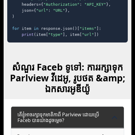
    headers={
"Authorization"
: 
"API_KEY"
},

    json={
"url"
: 
"URL"
},

)

for
 item 
in
 response.json()[
"items"
]:

print
(item[
"type"
], item[
"url"
])
សំណួរ Faceb ទូទៅ: ការរក្សាទុក
Parlview វីដេអូ, រូបថត &amp;
ឯកសារអូឌីយ៉ូ
តើខ្ញុំអាចរក្សាទុកមាតិកាពី Parlview ដោយប្រើ
Faceb បានយ៉ាងដូចម្តេច?