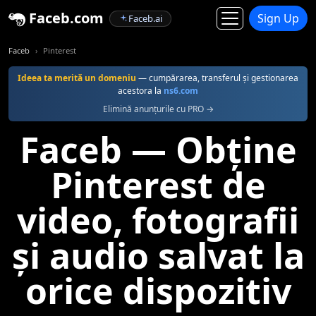
Faceb.com
Sign Up
Faceb.ai
Faceb
Pinterest
Ideea ta merită un domeniu
— cumpărarea, transferul şi gestionarea
acestora la
ns6.com
Elimină anunțurile cu PRO →
Faceb — Obține
Pinterest de
video, fotografii
și audio salvat la
orice dispozitiv