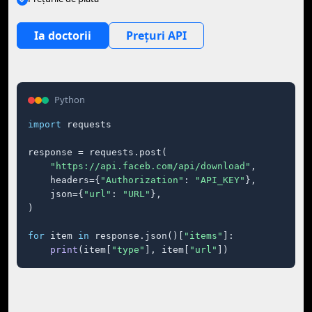
Ia doctorii
Prețuri API
Python
import
 requests

response = requests.post(

"https://api.faceb.com/api/download"
,

    headers={
"Authorization"
: 
"API_KEY"
},

    json={
"url"
: 
"URL"
},

)

for
 item 
in
 response.json()[
"items"
]:

print
(item[
"type"
], item[
"url"
])