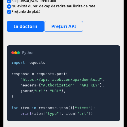
Răspunsul JSON predicabil
Nu există dureri de cap de răcire sau limită de rate
Preţurile de plată
Ia doctorii
Prețuri API
Python
import
 requests

response = requests.post(

"https://api.faceb.com/api/download"
,

    headers={
"Authorization"
: 
"API_KEY"
},

    json={
"url"
: 
"URL"
},

)

for
 item 
in
 response.json()[
"items"
]:

print
(item[
"type"
], item[
"url"
])