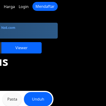
Mendaftar
Harga
Login
i
Ns6.com
Viewer
us
Pasta
Unduh