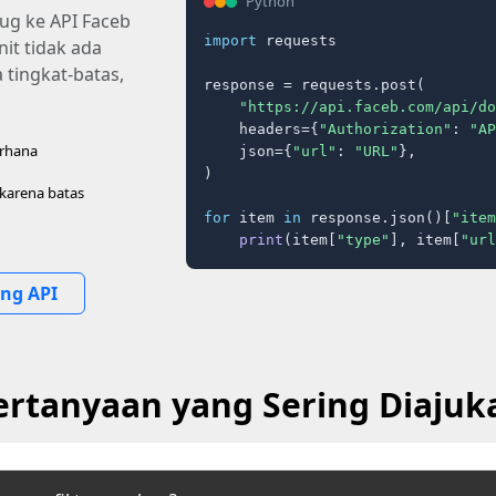
Python
ug ke API Faceb
import
 requests

it tidak ada
 tingkat-batas,
response = requests.post(

"https://api.faceb.com/api/do
    headers={
"Authorization"
: 
"AP
erhana
    json={
"url"
: 
"URL"
},

)

 karena batas
for
 item 
in
 response.json()[
"item
print
(item[
"type"
], item[
"url
ing API
ertanyaan yang Sering Diajuk