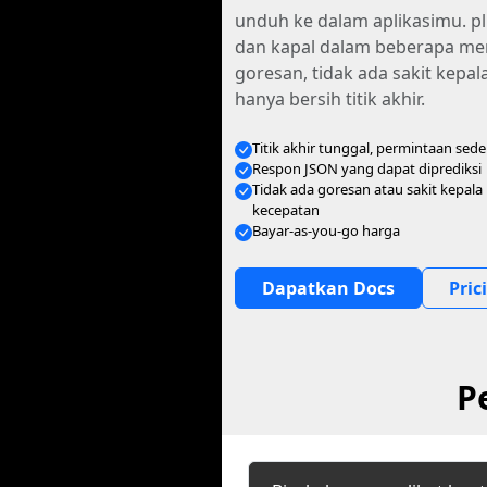
unduh ke dalam aplikasimu. pl
dan kapal dalam beberapa men
goresan, tidak ada sakit kepala
hanya bersih titik akhir.
Titik akhir tunggal, permintaan sed
Respon JSON yang dapat diprediksi
Tidak ada goresan atau sakit kepala
kecepatan
Bayar-as-you-go harga
Dapatkan Docs
Pric
P