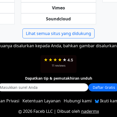
Vimeo
Soundcloud
Lihat semua situs yang didukung
muanya disalurkan kepada Anda, bahkan gambar disalurkan
★
★
★
★
★
4.5
11 reviews
Dapatkan tip & pemutakhiran unduh
Daftar Gratis
an Privasi
Ketentuan Layanan
Hubungi kami
Ikuti kam
2026 Faceb LLC
| Dibuat oleh
nadermx