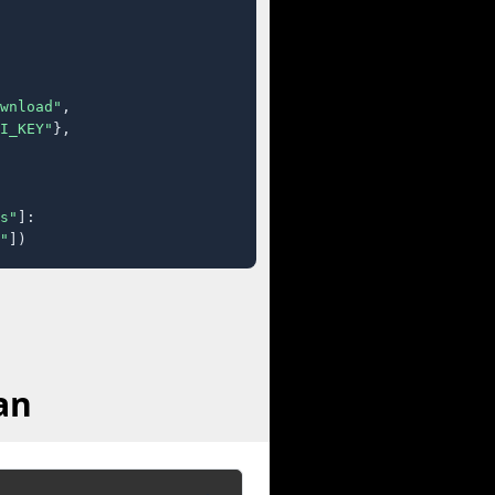
wnload"
,

I_KEY"
},

s"
]:

"
])
an