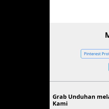
M
Pinterest Pro
Grab Unduhan mela
Kami