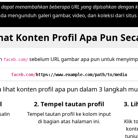
 dapat menambahkan beberapa URL yang dipisahkan dengan 
a mengunduh galeri gambar, video, dan koleksi dari situ
hat Konten Profil Apa Pun Sec
an
sebelum URL gambar apa pun untuk menyimpan
faceb.com/
faceb.com/
https://www.example.com/path/to/media
 lihat konten profil apa pun dalam 3 langkah m
l
2. Tempel tautan profil
3. L
salin
Tempel tautan profil ke kolom input
di bagian atas halaman ini.
Klik 
konte
tunj