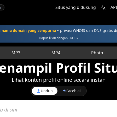
Situs yang didukung
API
i
n nama domain yang sempurna
▪ privasi WHOIS dan DNS gratis d
Hapus iklan dengan PRO →
MP3
MP4
Photo
enampil Profil Sit
Lihat konten profil online secara instan
Unduh
Faceb.ai