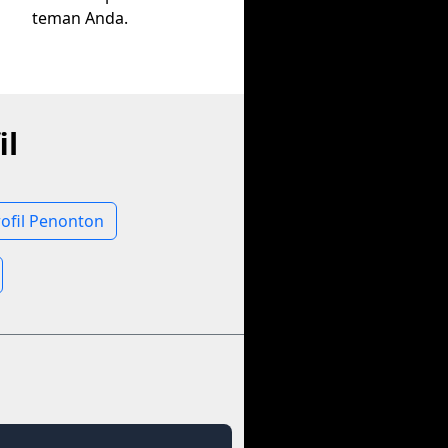
teman Anda.
il
rofil Penonton