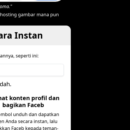
koma."
s hosting gambar mana pun
ara Instan
nya, seperti ini:
udah.
ihat konten profil dan
bagikan Faceb
tombol unduh dan dapatkan
n Anda secara instan, lalu
ukkan Faceb kepada teman-