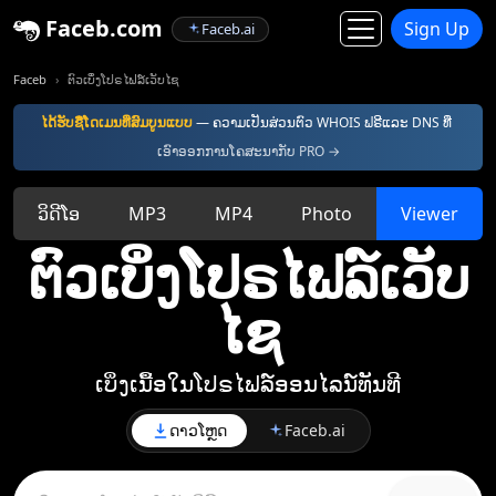
Faceb.com
Sign Up
Faceb.ai
Faceb
ຕົວເບິ່ງໂປຣໄຟລ໌ເວັບໄຊ
ໄດ້ຮັບຊື່ໂດເມນທີ່ສົມບູນແບບ
— ຄວາມເປັນສ່ວນຕົວ WHOIS ຟຣີແລະ DNS ທີ່
ເອົາອອກການໂຄສະນາກັບ PRO →
ວິດີໂອ
MP3
MP4
Photo
Viewer
ຕົວເບິ່ງໂປຣໄຟລ໌ເວັບ
ໄຊ
ເບິ່ງເນື້ອໃນໂປຣໄຟລ໌ອອນໄລນ໌ທັນທີ
ດາວໂຫຼດ
Faceb.ai