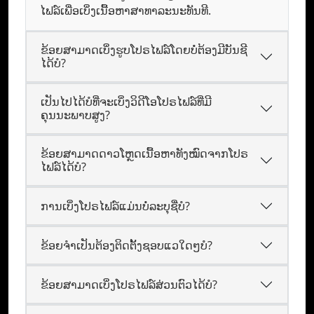
ໄຟລ໌ເພື່ອເບິ່ງເນື້ອຫາສາທາລະນະທັນທີ.
ຂ້ອຍສາມາດເບິ່ງຮູບໂປຣໄຟລ໌ໂດຍບໍ່ຕ້ອງມີບັນຊີ
ໄດ້ບໍ?
ເປັນໄປໄດ້ບໍທີ່ຈະເບິ່ງວິດີໂອໂປຣໄຟລ໌ທີ່ມີ
ຄຸນນະພາບສູງ?
ຂ້ອຍສາມາດດາວໂຫຼດເນື້ອຫາທັງໝົດຈາກໂປຣ
ໄຟລ໌ໄດ້ບໍ?
ການເບິ່ງໂປຣໄຟລ໌ແມ່ນບໍ່ລະບຸຊື່ບໍ?
ຂ້ອຍຈໍາເປັນຕ້ອງຕິດຕັ້ງຊອບແວໃດໆບໍ?
ຂ້ອຍສາມາດເບິ່ງໂປຣໄຟລ໌ສ່ວນຕົວໄດ້ບໍ?