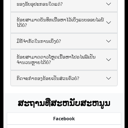
ຮອງຮັບອຸປະກອນໃດແດ່?
ຂ້ອຍສາມາດບັນທຶກເນື້ອຫາໄວ້ເບິ່ງແບບອອບໄລນ໌
ໄດ້ບໍ?
ມີຂໍ້ຈຳກັດໃນການເບິ່ງບໍ?
ຂ້ອຍສາມາດດາວໂຫຼດເນື້ອຫາໂປຣໄຟລ໌ເປັນ
ຈຳນວນຫຼາຍໄດ້ບໍ?
ກິດຈະກຳຂອງຂ້ອຍເປັນສ່ວນຕົວບໍ?
ສະຖານທີ່ສະຫນັບສະຫນູນ
Facebook