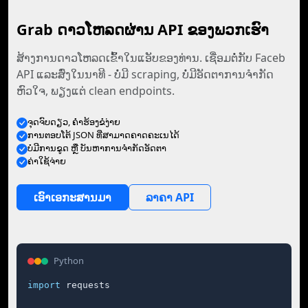
Grab ດາວໂຫລດຜ່ານ API ຂອງພວກເຮົາ
ສ້າງການດາວໂຫລດເຂົ້າໃນແອັບຂອງທ່ານ. ເຊື່ອມຕໍ່ກັບ Faceb
API ແລະສົ່ງໃນນາທີ - ບໍ່ມີ scraping, ບໍ່ມີອັດຕາການຈໍາກັດ
ຫົວໃຈ, ພຽງແຕ່ clean endpoints.
ຈຸດ​ຈົບ​ດຽວ, ຄໍາຮ້ອງຂໍ​ງ່າຍ
ການ​ຕອບ​ໂຕ້ JSON ທີ່​ສາມາດ​ຄາດ​ຄະເນ​ໄດ້
ບໍ່ມີ​ການ​ຂູດ ຫຼື ບັນຫາ​ການ​ຈຳກັດ​ອັດຕາ
ຄ່າໃຊ້ຈ່າຍ
ເອົາ​ເອກະສານ​ມາ
ລາຄາ API
Python
import
 requests
