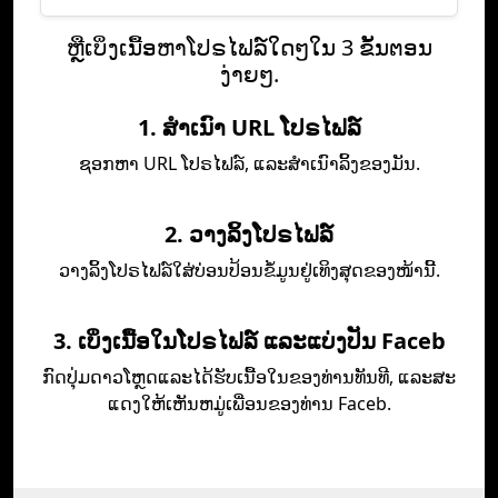
ຫຼືເບິ່ງເນື້ອຫາໂປຣໄຟລ໌ໃດໆໃນ 3 ຂັ້ນຕອນ
ງ່າຍໆ.
1. ສຳເນົາ URL ໂປຣໄຟລ໌
ຊອກຫາ URL ໂປຣໄຟລ໌, ແລະສຳເນົາລິ້ງຂອງມັນ.
2. ວາງລິ້ງໂປຣໄຟລ໌
ວາງລິ້ງໂປຣໄຟລ໌ໃສ່ບ່ອນປ້ອນຂໍ້ມູນຢູ່ເທິງສຸດຂອງໜ້ານີ້.
3. ເບິ່ງເນື້ອໃນໂປຣໄຟລ໌ ແລະແບ່ງປັນ Faceb
ກົດ​ປຸ່ມ​ດາວ​ໂຫຼດ​ແລະ​ໄດ້​ຮັບ​ເນື້ອ​ໃນ​ຂອງ​ທ່ານ​ທັນ​ທີ​, ແລະ​ສະ​
ແດງ​ໃຫ້​ເຫັນ​ຫມູ່​ເພື່ອນ​ຂອງ​ທ່ານ Faceb​.