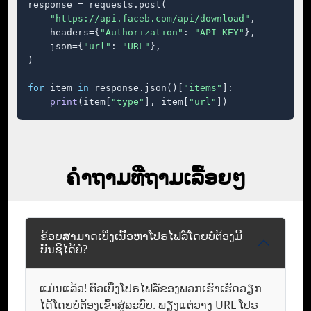
response = requests.post(

"https://api.faceb.com/api/download"
,

    headers={
"Authorization"
: 
"API_KEY"
},

    json={
"url"
: 
"URL"
},

)

for
 item 
in
 response.json()[
"items"
]:

print
(item[
"type"
], item[
"url"
])
ຄໍາຖາມທີ່ຖາມເລື້ອຍໆ
ຂ້ອຍສາມາດເບິ່ງເນື້ອຫາໂປຣໄຟລ໌ໂດຍບໍ່ຕ້ອງມີ
ບັນຊີໄດ້ບໍ?
ແມ່ນແລ້ວ! ຕົວເບິ່ງໂປຣໄຟລ໌ຂອງພວກເຮົາເຮັດວຽກ
ໄດ້ໂດຍບໍ່ຕ້ອງເຂົ້າສູ່ລະບົບ. ພຽງແຕ່ວາງ URL ໂປຣ