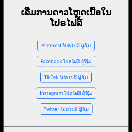
ເລີ່ມການດາວໂຫຼດເນື້ອໃນ
ໂປຣໄຟລ໌
Pinterest ໂປຣໄຟລ໌ ຜູ້ຊົມ
Facebook ໂປຣໄຟລ໌ ຜູ້ຊົມ
TikTok ໂປຣໄຟລ໌ ຜູ້ຊົມ
Instagram ໂປຣໄຟລ໌ ຜູ້ຊົມ
Twitter ໂປຣໄຟລ໌ ຜູ້ຊົມ