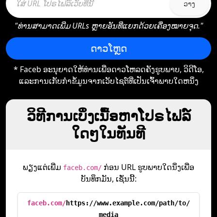
ວາງ
"ທ່ານສາມາດເພີ່ມ URLs ຫຼາຍອັນທີ່ແຍກດ້ວຍເຄື່ອງໝາຍຈຸດ."
ດາວໂຫຼດ
* Faceb ອະ​ນຸ​ຍາດ​ໃຫ້​ທ່ານ​ເພື່ອ​ດາວ​ໂຫລດ​ຄັງ​ຮູບ​ພາບ​, ວິ​ດີ​ໂອ​,
ແລະ​ການ​ເກັບ​ກໍາ​ຂໍ້​ມູນ​ຈາກ​ເວັບ​ໄຊ​ຕ​໌​ທີ່​ເປັນ​ເຈົ້າ​ພາບ​ໃດ​ຫນຶ່ງ​
ວິທີການເບິ່ງເນື້ອຫາໂປຣໄຟລ໌
ໃດໆໃນທັນທີ
ພຽງແຕ່ເພີ່ມ
ກ່ອນ URL ຮູບພາບໃດນຶ່ງເພື່ອ
faceb.com/
ບັນທຶກມັນ, ເຊັ່ນນີ້:
faceb.com/
https://www.example.com/path/to/
media