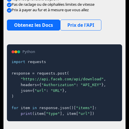
Pas de raclage ou de céphalées limites de vitesse
Prix à payer au fur et à mesure que vous allez
Obtenez les Docs
Prix de l'API
Python
import
 requests

response = requests.post(

"https://api.faceb.com/api/download"
,

    headers={
"Authorization"
: 
"API_KEY"
},

    json={
"url"
: 
"URL"
},

)

for
 item 
in
 response.json()[
"items"
]:

print
(item[
"type"
], item[
"url"
])