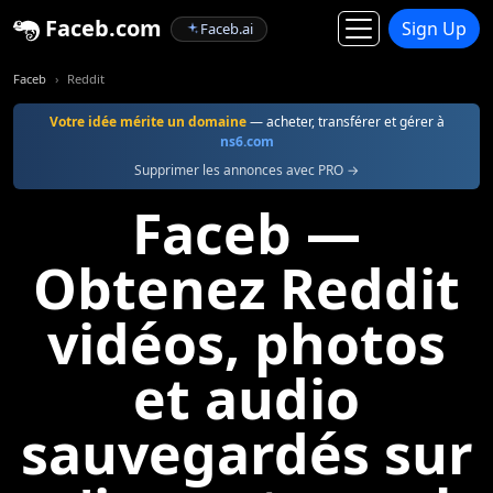
Faceb.com
Sign Up
Faceb.ai
Faceb
Reddit
Votre idée mérite un domaine
— acheter, transférer et gérer à
ns6.com
Supprimer les annonces avec PRO →
Faceb —
Obtenez Reddit
vidéos, photos
et audio
sauvegardés sur