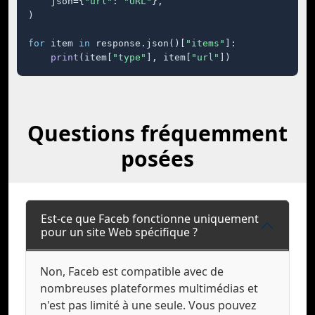
    json={
"url"
: 
"URL"
},

)

for
 item 
in
 response.json()[
"items"
]:

print
(item[
"type"
], item[
"url"
])
Questions fréquemment
posées
Est-ce que Faceb fonctionne uniquement
pour un site Web spécifique ?
Non, Faceb est compatible avec de
nombreuses plateformes multimédias et
n'est pas limité à une seule. Vous pouvez