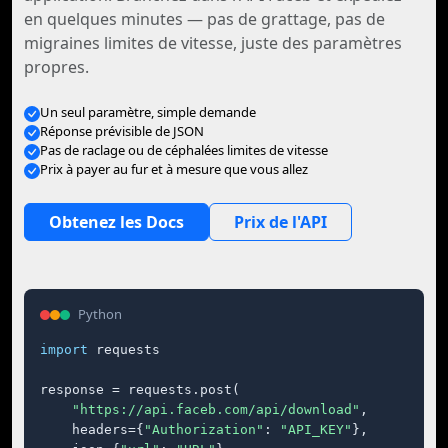
en quelques minutes — pas de grattage, pas de
migraines limites de vitesse, juste des paramètres
propres.
Un seul paramètre, simple demande
Réponse prévisible de JSON
Pas de raclage ou de céphalées limites de vitesse
Prix à payer au fur et à mesure que vous allez
Obtenez les Docs
Prix de l'API
Python
import
 requests

response = requests.post(

"https://api.faceb.com/api/download"
,

    headers={
"Authorization"
: 
"API_KEY"
},
