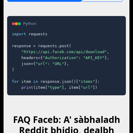
Python
import
 requests

response = requests.post(

"https://api.faceb.com/api/download"
,

    headers={
"Authorization"
: 
"API_KEY"
},

    json={
"url"
: 
"URL"
},

)

for
 item 
in
 response.json()[
"items"
]:

print
(item[
"type"
], item[
"url"
])
FAQ Faceb: A' sàbhaladh
Reddit bhidio, dealbh