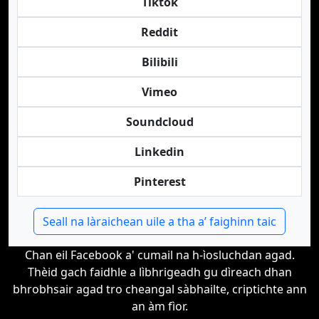
Tiktok
Reddit
Bilibili
Vimeo
Soundcloud
Linkedin
Pinterest
Seall na làraichean uile a tha a’ faighinn taic
Chan eil Facebook a' cumail na h-ìosluchdan agad.
Thèid gach faidhle a lìbhrigeadh gu dìreach dhan
bhrobhsair agad tro cheangal sàbhailte, criptichte ann
an àm fìor.