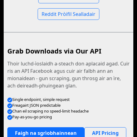
Reddit Pròifil Sealladair
Grab Downloads via Our API
Thoir luchd-ìoslaidh a-steach don aplacaid agad. Cuir
ris an API Facebook agus cuir air falbh ann an
mionaidean - gun scraping, gun throsg air an ìre,
ach deireadh-phuingean glan.
Single endpoint, simple request
Freagairt JSON predictable
Chan eil scraping no speed-limit headache
Pay-as-you-go pricing
Faigh na sgrìobhainnean
API Pricing