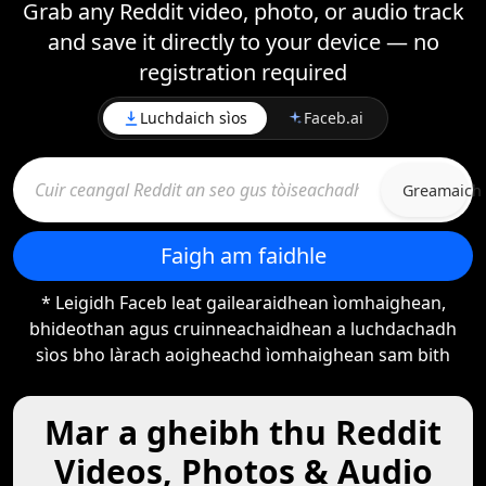
Grab any Reddit video, photo, or audio track
and save it directly to your device — no
registration required
Luchdaich sìos
Faceb.ai
Greamaich
Faigh am faidhle
* Leigidh Faceb leat gailearaidhean ìomhaighean,
bhideothan agus cruinneachaidhean a luchdachadh
sìos bho làrach aoigheachd ìomhaighean sam bith
Mar a gheibh thu Reddit
Videos, Photos & Audio