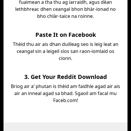
fuaimean a tha thu ag iarraidh, agus dèan
lethbhreac dhen ceangal bhon bhàr-ionad no
bho chlàr-taice na roinne.
Paste It on Facebook
Thèid thu air ais dhan duilleag seo is leig leat an
ceangal sin a leigeil sìos san raon-iomlaid os
cionn.
3. Get Your Reddit Download
Briog air a’ phutan is thèid am faidhle agad air ais
air an inneal agad sa bhad. Sgaoil am facal mu
Faceb.com!