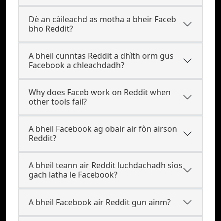
Dè an càileachd as motha a bheir Faceb
bho Reddit?
A bheil cunntas Reddit a dhìth orm gus
Facebook a chleachdadh?
Why does Faceb work on Reddit when
other tools fail?
A bheil Facebook ag obair air fòn airson
Reddit?
A bheil teann air Reddit luchdachadh sìos
gach latha le Facebook?
A bheil Facebook air Reddit gun ainm?