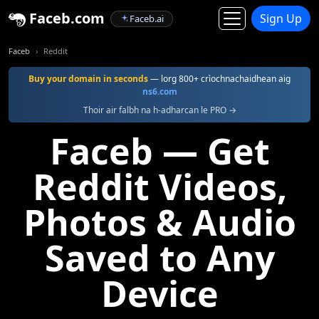
Faceb.com
Sign Up
Faceb.ai
Faceb
Reddit
Buy your domain in seconds
— lorg 800+ crìochnachaidhean aig
ns6.com
Thoir air falbh na h-adharcan le PRO →
Faceb — Get
Reddit Videos,
Photos & Audio
Saved to Any
Device