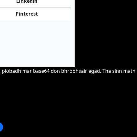
Linkedin
Pinterest
r am pìobadh mar base64 don bhrobhsair agad. Tha sinn math