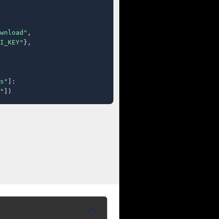
wnload"
,

I_KEY"
},

s"
]:

"
])