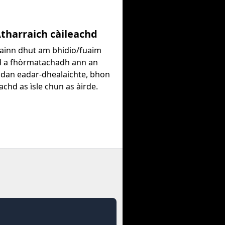
Atharraich càileachd
rainn dhut am bhidio/fuaim
 a fhòrmatachadh ann an
hdan eadar-dhealaichte, bhon
eachd as ìsle chun as àirde.