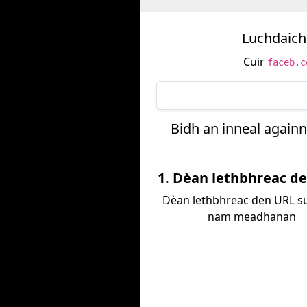
Luchdaich
Cuir
faceb.c
Bidh an inneal againn
1. Dèan lethbhreac d
Dèan lethbhreac den URL s
nam meadhanan