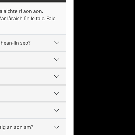
laichte ri aon aon.
làraich-lìn le taic. Faic
hean-lìn seo?
 aig an aon àm?