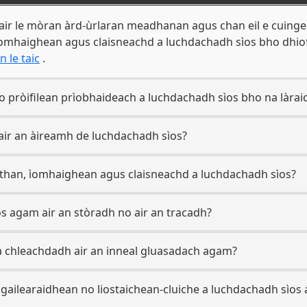
bair le mòran àrd-ùrlaran meadhanan agus chan eil e cuingea
mhaighean agus claisneachd a luchdachadh sìos bho dhiofar 
n le taic
.
 pròifilean prìobhaideach a luchdachadh sìos bho na làraic
 air an àireamh de luchdachadh sìos?
han, ìomhaighean agus claisneachd a luchdachadh sìos?
os agam air an stòradh no air an tracadh?
 chleachdadh air an inneal gluasadach agam?
gailearaidhean no liostaichean-cluiche a luchdachadh sìos