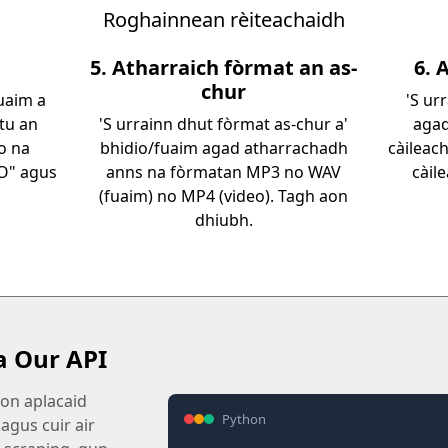
Roghainnean rèiteachaidh
5. Atharraich fòrmat an as-
6. 
chur
fuaim a
'S ur
tu an
'S urrainn dhut fòrmat as-chur a'
agad
o na
bhidio/fuaim agad atharrachadh
càileac
"O" agus
anns na fòrmatan MP3 no WAV
càil
(fuaim) no MP4 (video). Tagh aon
dhiubh.
a Our API
don aplacaid
Python
agus cuir air