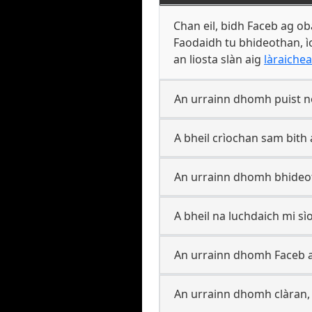
Chan eil, bidh Faceb ag o
Faodaidh tu bhideothan, ìo
an liosta slàn aig
làraichea
An urrainn dhomh puist no
A bheil crìochan sam bith
An urrainn dhomh bhideot
A bheil na luchdaich mi sì
An urrainn dhomh Faceb a
An urrainn dhomh clàran, 