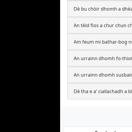
Dè bu chòir dhomh a dhèa
An tèid fios a chur chun c
Am feum mi bathar-bog no
An urrainn dhomh fo-thiot
An urrainn dhomh susbain
Dè tha e a’ ciallachadh a b