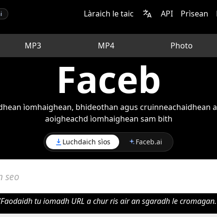
Làraich le taic
API
Prìsean
i
MP3
MP4
Photo
Faceb
raidhean ìomhaighean, bhideothan agus cruinneachaidhean a
aoigheachd ìomhaighean sam bith
Luchdaich sìos
Faceb.ai
"Faodaidh tu iomadh URL a chur ris air an sgaradh le cromagan.