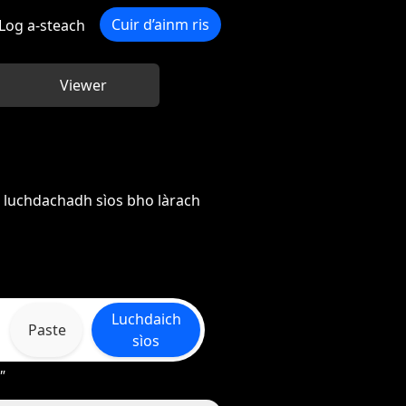
Cuir d’ainm ris
Log a-steach
Viewer
 luchdachadh sìos bho làrach
Luchdaich
Paste
sìos
"