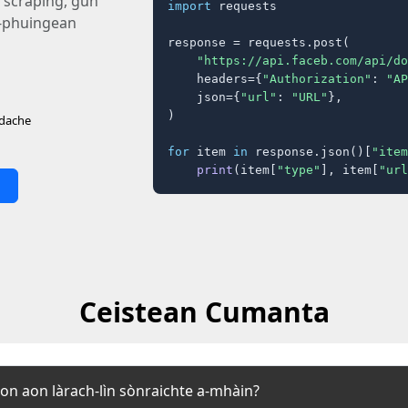
 scraping, gun
import
 requests

h-phuingean
response = requests.post(

"https://api.faceb.com/api/do
    headers={
"Authorization"
: 
"AP
    json={
"url"
: 
"URL"
},

)

adache
for
 item 
in
 response.json()[
"item
print
(item[
"type"
], item[
"url
Ceistean Cumanta
son aon làrach-lìn sònraichte a-mhàin?