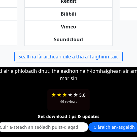
Reddit
Bilibili
Vimeo
Soundcloud
Seall na làraichean uile a tha a’ faighinn taic
e dad air a phìobadh dhut, tha eadhon na h-ìomhaighean ai
mar sin
★
★
★
★
★
3.8
46 reviews
Get download tips & updates
Clàraich an-asgaidh