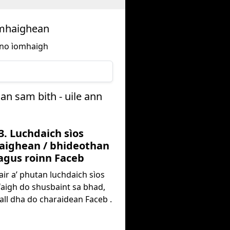
omhaighean
d no ìomhaigh
an sam bith - uile ann
3. Luchdaich sìos
aighean / bhideothan
agus roinn Faceb
air a’ phutan luchdaich sìos
faigh do shusbaint sa bhad,
all dha do charaidean Faceb .