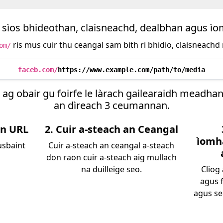
 sìos bhideothan, claisneachd, dealbhan agus ì
ris mus cuir thu ceangal sam bith ri bhidio, claisneach
om/
faceb.com/
https://www.example.com/path/to/media
 ag obair gu foirfe le làrach gailearaidh meadhan
an dìreach 3 ceumannan.
en URL
2. Cuir a-steach an Ceangal
ìomh
usbaint
Cuir a-steach an ceangal a-steach
don raon cuir a-steach aig mullach
na duilleige seo.
Cliog 
agus 
agus se