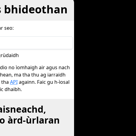
s bhideothan
r seo:
grùdaidh
hidio no ìomhaigh air agus nach
hean, ma tha thu ag iarraidh
e tha
API
againn. Faic gu h-ìosal
ic dhaibh.
aisneachd,
o àrd-ùrlaran