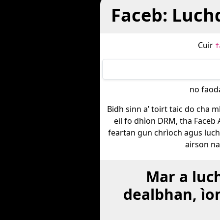
Faceb: Luch
Cuir
f
no faod
Bidh sinn a’ toirt taic do cha
eil fo dhìon DRM, tha Faceb
feartan gun chrìoch agus luc
airson na
Mar a luc
dealbhan, ìo