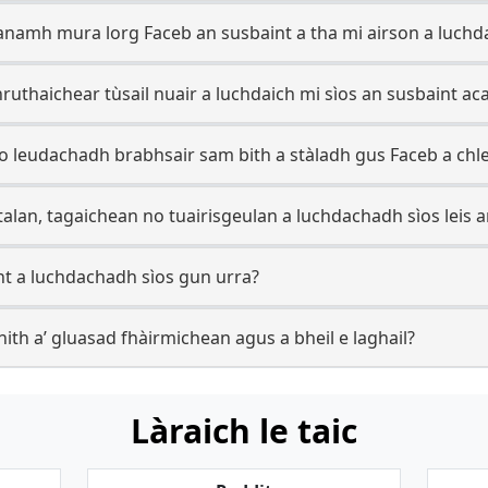
namh mura lorg Faceb an susbaint a tha mi airson a luchd
hruthaichear tùsail nuair a luchdaich mi sìos an susbaint ac
 leudachadh brabhsair sam bith a stàladh gus Faceb a ch
alan, tagaichean no tuairisgeulan a luchdachadh sìos leis a
t a luchdachadh sìos gun urra?
hith a’ gluasad fhàirmichean agus a bheil e laghail?
Làraich le taic