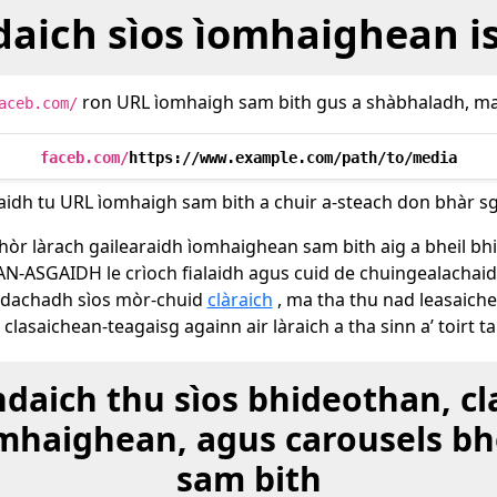
daich sìos ìomhaighean i
ron URL ìomhaigh sam bith gus a shàbhaladh, ma
aceb.com/
faceb.com/
https://www.example.com/path/to/media
aidh tu URL ìomhaigh sam bith a chuir a-steach don bhàr s
 mhòr làrach gailearaidh ìomhaighean sam bith aig a bheil b
 AN-ASGAIDH le crìoch fialaidh agus cuid de chuingealachaid
hdachadh sìos mòr-chuid
clàraich
, ma tha thu nad leasaich
 clasaichean-teagaisg againn air làraich a tha sinn a’ toirt ta
hdaich thu sìos bhideothan, cl
mhaighean, agus carousels bh
sam bith