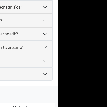
achadh sìos?
a?
leachdadh?
n t-susbaint?