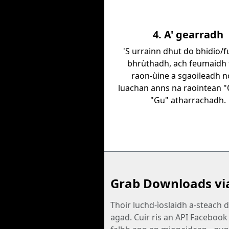
4. A' gearradh
'S urrainn dhut do bhidio/
bhrùthadh, ach feumaidh 
raon-ùine a sgaoileadh n
luachan anns na raointean 
"Gu" atharrachadh.
Grab Downloads vi
Thoir luchd-ìoslaidh a-steach 
agad. Cuir ris an API Facebook 