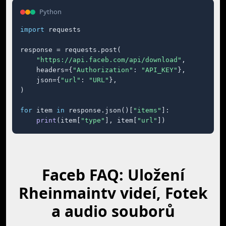
Python
import
 requests

response = requests.post(

"https://api.faceb.com/api/download"
,

    headers={
"Authorization"
: 
"API_KEY"
},

    json={
"url"
: 
"URL"
},

)

for
 item 
in
 response.json()[
"items"
]:

print
(item[
"type"
], item[
"url"
])
Faceb FAQ: Uložení
Rheinmaintv videí, Fotek
a audio souborů