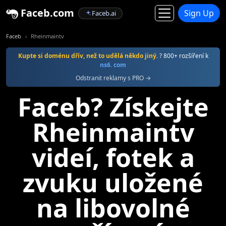
Faceb.com
Sign Up
Faceb.ai
Faceb
Rheinmaintv
Kupte si doménu dřív, než to udělá někdo jiný.
? 800+ rozšíření k
ns6. com
Odstranit reklamy s PRO →
Faceb? Získejte
Rheinmaintv
videí, fotek a
zvuku uložené
na libovolné