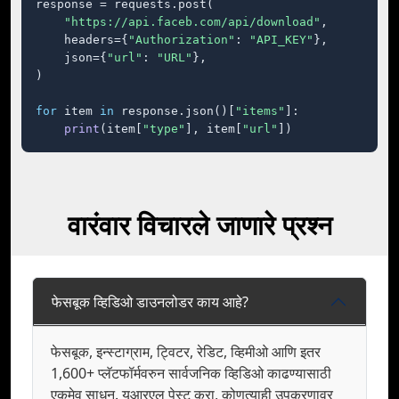
response = requests.post(

"https://api.faceb.com/api/download"
,

    headers={
"Authorization"
: 
"API_KEY"
},

    json={
"url"
: 
"URL"
},

)

for
 item 
in
 response.json()[
"items"
]:

print
(item[
"type"
], item[
"url"
])
वारंवार विचारले जाणारे प्रश्न
फेसबूक व्हिडिओ डाउनलोडर काय आहे?
फेसबूक, इन्स्टाग्राम, ट्विटर, रेडिट, व्हिमीओ आणि इतर
1,600+ प्लॅटफॉर्मवरुन सार्वजनिक व्हिडिओ काढण्यासाठी
एकमेव साधन. यूआरएल पेस्ट करा, कोणत्याही उपकरणावर