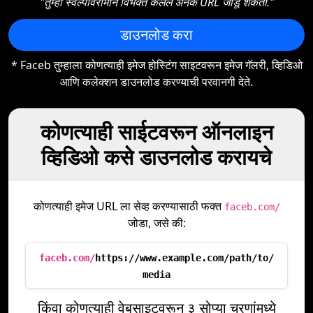
"तुम्ही स्वल्पविरामाने विभक्त केलेले अनेक URL जोडू शकता."
डाउनलोड करा
* Faceb तुम्हाला कोणत्याही इमेज होस्टिंग साइटवरून इमेज गॅलरी, व्हिडिओ
आणि कलेक्शन डाउनलोड करण्याची परवानगी देते.
कोणत्याही साईटवरून ऑनलाइन
व्हिडिओ कसे डाउनलोड करायचे
कोणत्याही इमेज URL ला सेव्ह करण्यासाठी फक्त
faceb.com/
जोडा, जसे की:
faceb.com/
https://www.example.com/path/to/
media
किंवा कोणत्याही वेबसाइटवरून ३ सोप्या चरणांमध्ये