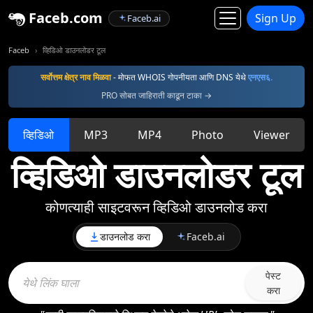
Faceb.com
Sign Up
Faceb.ai
Faceb
व्हिडिओ डाउनलोडर टूल
सर्वोत्तम क्षेत्र नाव मिळवा
- मोफत WHOIS गोपनीयता आणि DNS येथे
एनएस६.
PRO सोबत जाहिराती काढून टाका →
व्हिडिओ
MP3
MP4
Photo
Viewer
व्हिडिओ डाउनलोडर टूल
कोणत्याही साइटवरून व्हिडिओ डाउनलोड करा
डाउनलोड करा
Faceb.ai
पेस्ट
करा