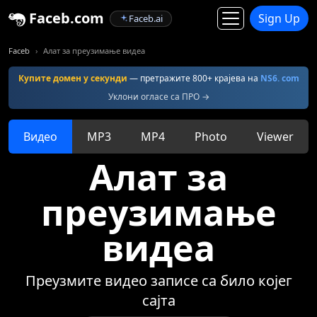
Faceb.com
Sign Up
Faceb.ai
Faceb
Алат за преузимање видеа
Купите домен у секунди
— претражите 800+ крајева на
NS6. com
Уклони огласе са ПРО →
Видео
MP3
MP4
Photo
Viewer
Алат за
преузимање
видеа
Преузмите видео записе са било којег
сајта