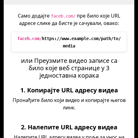
Само додајте
пре било које URL
faceb.com/
адресе слике да бисте је сачували, овако:
faceb.com/
https://www.example.com/path/to/
media
или Преузмите видео записе са
било које веб странице у 3
једноставна корака
1. Копирајте URL адресу видеа
Пронађите било који видео и копирајте његов
линк.
2. Налепите URL адресу видеа
Налепите URL адресу видеа у поље за унос на