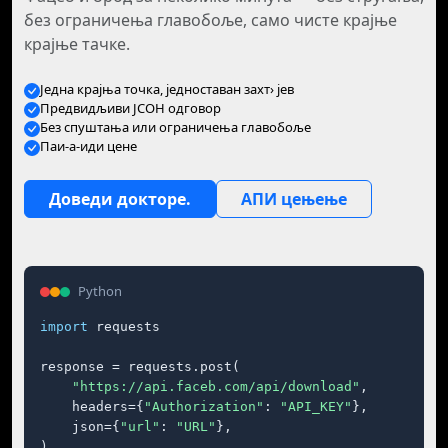
без ограничења главобоље, само чисте крајње
крајње тачке.
Једна крајња точка, једноставан захт› јев
Предвидљиви ЈСОН одговор
Без спуштања или ограничења главобоље
Паи-а-иди цене
Доведи докторе.
АПИ цењење
Python
import
 requests

response = requests.post(

"https://api.faceb.com/api/download"
,

    headers={
"Authorization"
: 
"API_KEY"
},

    json={
"url"
: 
"URL"
},

)
