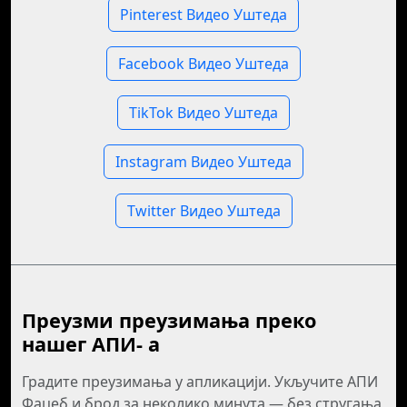
Pinterest Видео Уштеда
Facebook Видео Уштеда
TikTok Видео Уштеда
Instagram Видео Уштеда
Twitter Видео Уштеда
Преузми преузимања преко
нашег АПИ‐ а
Градите преузимања у апликацији. Укључите АПИ
Фацеб и брод за неколико минута — без стругања,