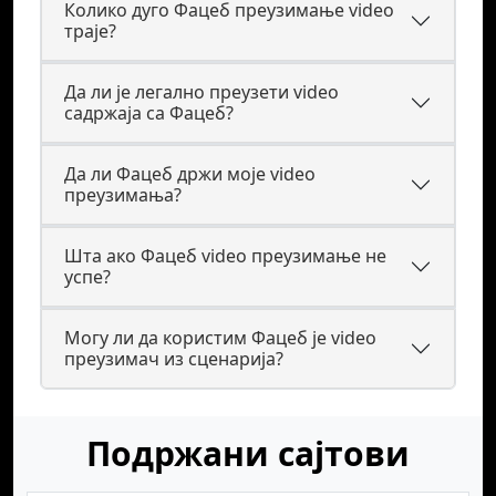
Колико дуго Фацеб преузимање video
траје?
Да ли је легално преузети video
садржаја са Фацеб?
Да ли Фацеб држи моје video
преузимања?
Шта ако Фацеб video преузимање не
успе?
Могу ли да користим Фацеб је video
преузимач из сценарија?
Подржани сајтови