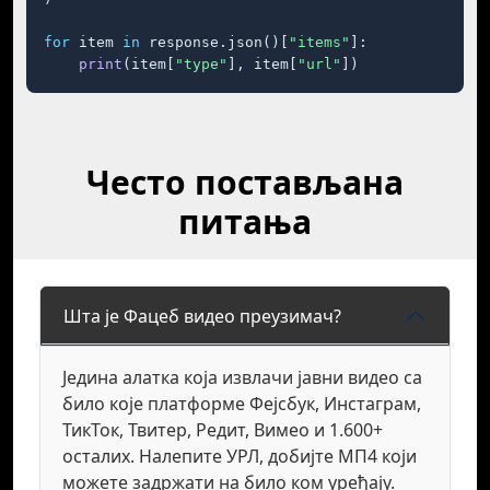
for
 item 
in
 response.json()[
"items"
]:

print
(item[
"type"
], item[
"url"
])
Често постављана
питања
Шта је Фацеб видео преузимач?
Једина алатка која извлачи јавни видео са
било које платформе Фејсбук, Инстаграм,
ТикТок, Твитер, Редит, Вимео и 1.600+
осталих. Налепите УРЛ, добијте МП4 који
можете задржати на било ком уређају.