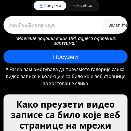
Преузми
Faceb.ai
Залепите
"Можете додати више URL адреса одвојених
зарезима."
Преузми
* Faceb вам омогућава да преузмете галерије слика,
видео записе и колекције са било које веб странице
за хостовање слика
Како преузети видео
записе са било које веб
странице на мрежи