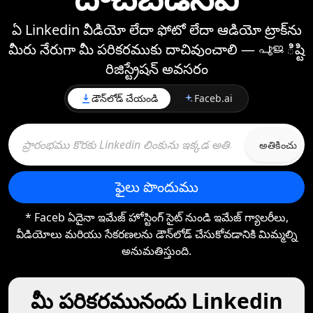
ఏ Linkedin వీడియో లేదా ఫోటో లేదా ఆడియో ట్రాక్‌ను
మీరు నేరుగా మీ పరికరముకు దాచివుంచాలి —⁠ പൂജిష్టి
రిజిస్ట్రేషన్ అవసరం
డౌన్‌లోడ్ చేయండి
Faceb.ai
అతికించు
ఫైలు పొందుము
* Faceb ఏదైనా ఇమేజ్ హోస్టింగ్ సైట్ నుండి ఇమేజ్ గ్యాలరీలు,
వీడియోలు మరియు సేకరణలను డౌన్‌లోడ్ చేసుకోవడానికి మిమ్మల్ని
అనుమతిస్తుంది.
మీ పరికరమునందు Linkedin