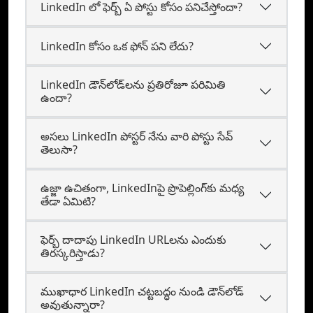
LinkedIn లో ఫెర్బ్ ఏ పోస్టు కోసం పనిచేస్తోందా?
LinkedIn కోసం ఒక ఫోన్ పని లేదు?
LinkedIn డౌన్‌లోడ్‌లను ప్రతిరోజూ పరిమితి
ఉందా?
అసలు LinkedIn పోస్టర్ నేను వారి పోస్టు సేవ్
తెలుసా?
ఉజ్జా ఉచితంగా, LinkedInపై ప్రొపెల్లింగ్‌కు మధ్య
తేడా ఏమిటి?
ఫెర్బ్‌ దాదాపు LinkedIn URLలను ఎందుకు
తిరస్కరిస్తాడు?
ముఖాధార LinkedIn చట్టబద్ధం నుండి డౌన్‌లోడ్
అవుతున్నారా?