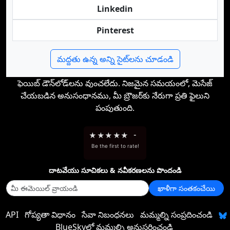
Linkedin
Pinterest
మద్దతు ఉన్న అన్ని సైట్‌లను చూడండి
ఫెయిబ్ డౌన్‌లోడ్‌లను వుంచలేదు. నిజమైన సమయంలో, మెసేజ్‌
చేయబడిన అనుసంధానము, మీ బ్రౌజర్‌కు నేరుగా ప్రతి ఫైలుని
పంపుతుంది.
★
★
★
★
★
-
Be the first to rate!
దాటవేయు సూచికలు & నవీకరణలను పొందండి
ఖాళీగా సంతకంచేయి
API
గోప్యతా విధానం
సేవా నిబంధనలు
మమ్మల్ని సంప్రదించండి
BlueSkyలో మమ్మల్ని అనుసరించండి