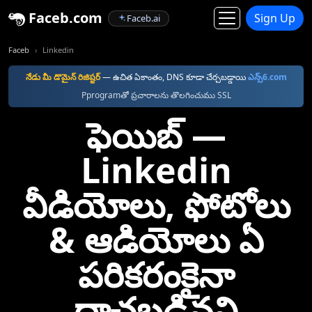
Faceb.com
Sign Up
Faceb.ai
Faceb
Linkedin
నేడు మీ డొమైన్ రిజిష్టర్
—⁠ ఉచిత ఏకాంతం, DNS కూడా చేర్చబడ్డాయి
ఎన్స్6.com
Pprogramతో ప్రచారాలను తొలగించుము SSL
ఫెయిబ్‌ —⁠
Linkedin
వీడియోలు, ఫోటోలు
& ఆడియోలు ఏ
పరికరంకైనా
దాచబడినవి