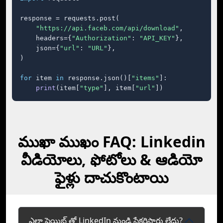
response = requests.post(

"https://api.faceb.com/api/download"
,

    headers={
"Authorization"
: 
"API_KEY"
},

    json={
"url"
: 
"URL"
},

)

for
 item 
in
 response.json()[
"items"
]:

print
(item[
"type"
], item[
"url"
])
ముఖా ముఖం FAQ: Linkedin
వీడియోలు, ఫోటోలు & ఆడియో
ఫైళ్లు దాచుకొంటాయి
ఎలా ఫెయిబ్ తో LinkedIn నుండి సేకరిస్తారు లేదు?