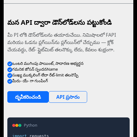
మన API ద్వారా డౌన్‌లోడ్‌లను పట్టుకోండి
మీ PI లోకి డౌన్‌లోడ్‌లను తయారుచేయి. నిమిషాలలో FAPI
మరియు ఓడను ప్లగ్‌యిన్‌ను ప్లగ్‌యిన్‌లో చేర్చుము —⁠ క్లోక్‌
చేయవద్దు, రేట్- ఫ్లైట్‌మిట్ తలనొక్కు లేదు, కేవలం శుభ్రంగా.
ఒంటరి ముగింపు పాయింట్, సాదారణ అభ్యర్ధన
గమనిక జోసన్ స్పందనName
సంఖ్య ముక్కలింగ్ లేదా రేట్-limit తలనొప్పి
మీరు- యే- గా గుంపింగ్
దృవీకరించండి
API ప్రసారం
Python
import
 requests
