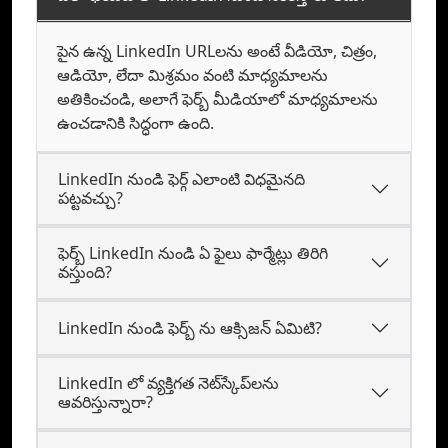
పైన ఉన్న LinkedIn URLలను అంటే వీడియో, చిత్రం,
ఆడియో, లేదా మిశ్రమం వంటి మాధ్యమాలను
అతికించండి, అలాగే ఫెర్బ్‌ మీడియాలో మాధ్యమాలను
ఉంచడానికి సిద్ధంగా ఉంది.
LinkedIn నుండి ఫెర్గ్‌ ఎలాంటి విధమైనది
పట్టవచ్చు?
ఫెర్బ్ LinkedIn నుండి ఏ ఫైలు ఫార్మేట్లు తిరిగి
వస్తుంది?
LinkedIn నుండి ఫెర్బ్ ను ఆక్సిజన్ ఏమిటి?
LinkedIn లో వ్యక్తిగత నెట్‌స్కేప్‌లను
ఆవరిస్తున్నారా?