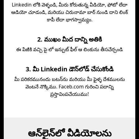
Linkedin లోకి వెళ్ళండి, మీరు కోరుతున్న వీడియో, ఫోటో లేదా
ఆడియో చూడండి, మరియు చిరునామా బార్ నుండి దాని లింక్
కాపీ లేదా భాగస్వామ్యం.
2. ముఖం మీద దాన్ని అతికి
ఈ పేజీకి వచ్చి పై లో ఇన్పుట్ ఫీల్ ఆ లింకును తీసచేర్చండి
3. మీ Linkedin డౌన్‌లోడ్‌ చేసుకోండి
మీ పరికరమునందు బటన్‌ను మరియు మీ ఫైళ్ళ దేశములను
వెంటనే నొక్కిము. Faceb.com గురించి పదాన్ని
ప్రస్తావింపచేయుము!
ఆన్‌లైన్‌లో వీడియోలను