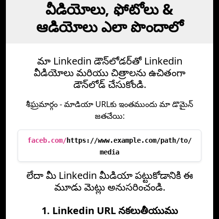
వీడియోలు, ఫోటోలు &
ఆడియోలు ఎలా పొందాలో
మా Linkedin డౌన్‌లోడర్‌తో Linkedin
వీడియోలు మరియు చిత్రాలను ఉచితంగా
డౌన్‌లోడ్ చేసుకోండి.
శీఘ్రమార్గం - మాడియా URL‌కు ఇంతముందు మా డొమైన్
జతచేయి:
faceb.com/
https://www.example.com/path/to/
media
లేదా మీ Linkedin మీడియా పట్టుకోడానికి ఈ
మూడు మెట్లు అనుసరించండి.
1. Linkedin URL నకలుతీయుము