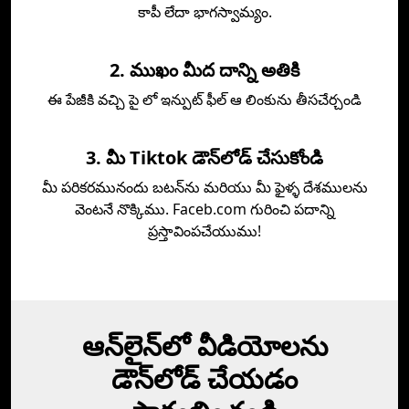
కాపీ లేదా భాగస్వామ్యం.
2. ముఖం మీద దాన్ని అతికి
ఈ పేజీకి వచ్చి పై లో ఇన్పుట్ ఫీల్ ఆ లింకును తీసచేర్చండి
3. మీ Tiktok డౌన్‌లోడ్‌ చేసుకోండి
మీ పరికరమునందు బటన్‌ను మరియు మీ ఫైళ్ళ దేశములను
వెంటనే నొక్కిము. Faceb.com గురించి పదాన్ని
ప్రస్తావింపచేయుము!
ఆన్‌లైన్‌లో వీడియోలను
డౌన్‌లోడ్ చేయడం