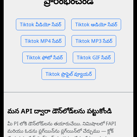
ప్రారంభించండి
Tiktok వీడియో సేవర్
Tiktok ఆడియో సేవర్
Tiktok MP4 సేవర్
Tiktok MP3 సేవర్
Tiktok ఫోటో సేవర్
Tiktok GIF సేవర్
Tiktok ప్రొఫైల్ వ్యూయర్
మన API ద్వారా డౌన్‌లోడ్‌లను పట్టుకోండి
మీ PI లోకి డౌన్‌లోడ్‌లను తయారుచేయి. నిమిషాలలో FAPI
మరియు ఓడను ప్లగ్‌యిన్‌ను ప్లగ్‌యిన్‌లో చేర్చుము —⁠ క్లోక్‌