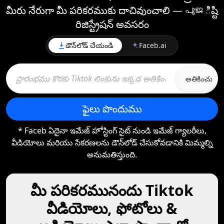
మీరు నేరుగా మీ పరికరముకు దాచివుంచాలి —⁠ പൂജిష్టి
రిజిస్ట్రేషన్ అవసరం
డౌన్‌లోడ్ చేయండి
Faceb.ai
అతికించు
ఫైలు పొందుము
* Faceb ఏదైనా ఇమేజ్ హోస్టింగ్ సైట్ నుండి ఇమేజ్ గ్యాలరీలు,
వీడియోలు మరియు సేకరణలను డౌన్‌లోడ్ చేసుకోవడానికి మిమ్మల్ని
అనుమతిస్తుంది.
మీ పరికరమునందు Tiktok
వీడియోలు, ఫోటోలు &