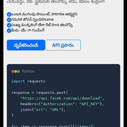
చేయవద్దు, రేట్- ఫ్లైట్‌మిట్ తలనొక్కు లేదు, కేవలం శుభ్రంగా.
ఒంటరి ముగింపు పాయింట్, సాదారణ అభ్యర్ధన
గమనిక జోసన్ స్పందనName
సంఖ్య ముక్కలింగ్ లేదా రేట్-limit తలనొప్పి
మీరు- యే- గా గుంపింగ్
దృవీకరించండి
API ప్రసారం
Python
import
 requests

response = requests.post(

"https://api.faceb.com/api/download"
,

    headers={
"Authorization"
: 
"API_KEY"
},

    json={
"url"
: 
"URL"
},

)

for
 item 
in
 response.json()[
"items"
]:
