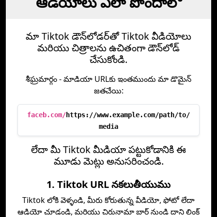
ఆడియోలు ఎలా పొందాలో
మా Tiktok డౌన్‌లోడర్‌తో Tiktok వీడియోలు
మరియు చిత్రాలను ఉచితంగా డౌన్‌లోడ్
చేసుకోండి.
శీఘ్రమార్గం - మాడియా URL‌కు ఇంతముందు మా డొమైన్
జతచేయి:
faceb.com/
https://www.example.com/path/to/
media
లేదా మీ Tiktok మీడియా పట్టుకోడానికి ఈ
మూడు మెట్లు అనుసరించండి.
1. Tiktok URL నకలుతీయుము
Tiktok లోకి వెళ్ళండి, మీరు కోరుతున్న వీడియో, ఫోటో లేదా
ఆడియో చూడండి, మరియు చిరునామా బార్ నుండి దాని లింక్