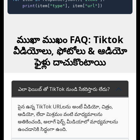
print
(item[
"type"
], item[
"url"
])
ముఖా ముఖం FAQ: Tiktok
వీడియోలు, ఫోటోలు & ఆడియో
ఫైళ్లు దాచుకొంటాయి
ఎలా ఫెయిబ్ తో TikTok నుండి సేకరిస్తారు లేదు?
పైన ఉన్న TikTok URLలను అంటే వీడియో, చిత్రం,
ఆడియో, లేదా మిశ్రమం వంటి మాధ్యమాలను
అతికించండి, అలాగే ఫెర్బ్‌ మీడియాలో మాధ్యమాలను
ఉంచడానికి సిద్ధంగా ఉంది.