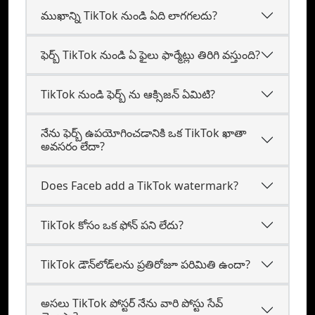
ముఖాన్ని TikTok నుండి ఏది లాగగలదు?
ఫెర్బ్ TikTok నుండి ఏ ఫైలు ఫార్మేట్లు తిరిగి వస్తుంది?
TikTok నుండి ఫెర్బ్ ను ఆక్సిజన్ ఏమిటి?
నేను ఫెర్బ్ ఉపయోగించడానికి ఒక TikTok ఖాతా
అవసరం లేదా?
Does Faceb add a TikTok watermark?
TikTok కోసం ఒక ఫోన్ పని లేదు?
TikTok డౌన్‌లోడ్‌లను ప్రతిరోజూ పరిమితి ఉందా?
అసలు TikTok పోస్టర్ నేను వారి పోస్టు సేవ్