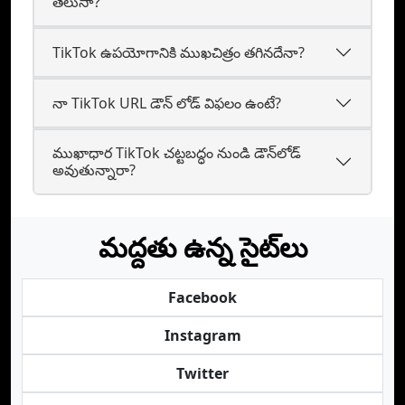
తెలుసా?
TikTok ఉపయోగానికి ముఖచిత్రం తగినదేనా?
నా TikTok URL డౌన్ లోడ్ విఫలం ఉంటే?
ముఖాధార TikTok చట్టబద్ధం నుండి డౌన్‌లోడ్
అవుతున్నారా?
మద్దతు ఉన్న సైట్‌లు
Facebook
Instagram
Twitter