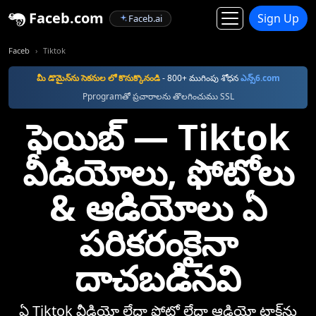
Faceb.com
Sign Up
Faceb.ai
Faceb
Tiktok
మీ డొమైన్‌ను సెకనుల లో కొనుక్కొనండి
- 800+ ముగింపు శోధన
ఎన్స్6.com
Pprogramతో ప్రచారాలను తొలగించుము SSL
ఫెయిబ్‌ —⁠ Tiktok
వీడియోలు, ఫోటోలు
& ఆడియోలు ఏ
పరికరంకైనా
దాచబడినవి
ఏ Tiktok వీడియో లేదా ఫోటో లేదా ఆడియో ట్రాక్‌ను