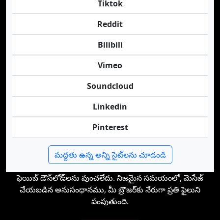
Tiktok
Reddit
Bilibili
Vimeo
Soundcloud
Linkedin
Pinterest
మద్దతు ఉన్న అన్ని సైట్‌లను చూడండి
ఫెయిబ్ డౌన్‌లోడ్‌లను వుంచలేదు. నిజమైన సమయంలో, మెసేజ్‌
చేయబడిన అనుసంధానము, మీ బ్రౌజర్‌కు నేరుగా ప్రతి ఫైలుని
పంపుతుంది.