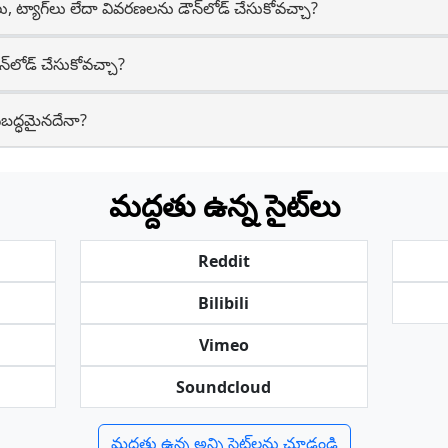
‌లు, ట్యాగ్‌లు లేదా వివరణలను డౌన్‌లోడ్ చేసుకోవచ్చా?
్‌లోడ్ చేసుకోవచ్చా?
్టబద్ధమైనదేనా?
మద్దతు ఉన్న సైట్‌లు
Reddit
Bilibili
Vimeo
Soundcloud
మద్దతు ఉన్న అన్ని సైట్‌లను చూడండి