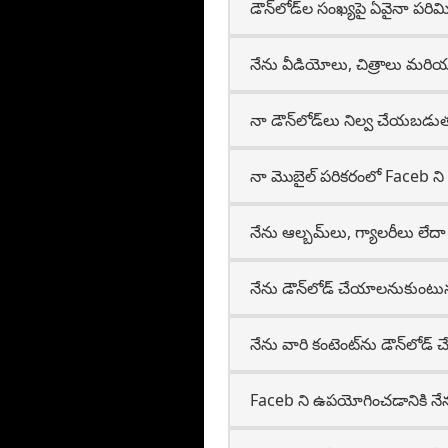
డౌన్‌లోడ్‌ల సంఖ్యపై ఏవైనా పర
నేను వీడియోలు, చిత్రాలు మరి
నా డౌన్‌లోడ్‌లు నిల్వ చేయబడు
నా మొబైల్ పరికరంలో Faceb 
నేను ఆల్బమ్‌లు, గ్యాలరీలు లేదా 
నేను డౌన్‌లోడ్ చేయాలనుకుంటున
నేను వారి కంటెంట్‌ను డౌన్‌లోడ
Faceb ని ఉపయోగించడానికి నేను ఏదై