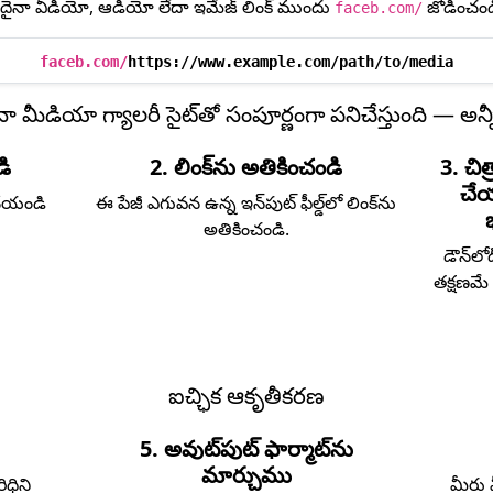
దైనా వీడియో, ఆడియో లేదా ఇమేజ్ లింక్ ముందు
జోడించండ
faceb.com/
faceb.com/
https://www.example.com/path/to/media
మీడియా గ్యాలరీ సైట్‌తో సంపూర్ణంగా పనిచేస్తుంది — అన్నీ
డి
2. లింక్‌ను అతికించండి
3. చి
చే
చేయండి
ఈ పేజీ ఎగువన ఉన్న ఇన్‌పుట్ ఫీల్డ్‌లో లింక్‌ను
అతికించండి.
డౌన్‌లో
తక్షణమే
ఐచ్ఛిక ఆకృతీకరణ
5. అవుట్‌పుట్ ఫార్మాట్‌ను
మార్చుము
ధిని
మీరు