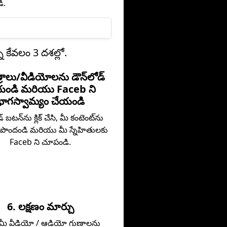
ి.
 కేవలం 3 దశల్లో.
త్రాలు/వీడియోలను డౌన్‌లోడ్
యండి మరియు Faceb ని
భాగస్వామ్యం చేయండి
డ్ బటన్‌ను క్లిక్ చేసి, మీ కంటెంట్‌ను
 పొందండి మరియు మీ స్నేహితులకు
Faceb ని చూపండి.
6. లక్షణం మార్చు
 మీ వీడియో / ఆడియో గుణాలను