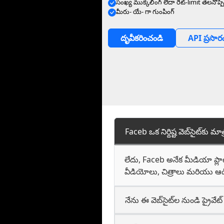
సంఖ్య ముక్కలింగ్ లేదా రేట్-limit తలనొప్పి
మీరు- యే- గా గుంపింగ్
దృవీకరించండి
API ప్రసార
Faceb ఒక నిర్దిష్ట వెబ్‌సైట్‌కు మ
లేదు, Faceb అనేక మీడియా ప్లాట
వీడియోలు, చిత్రాలు మరియు ఆడ
నేను ఈ వెబ్‌సైట్‌ల నుండి ప్రైవేట్ 