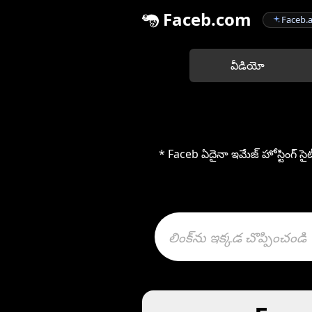
Faceb.com
Faceb.a
వీడియో
* Faceb ఏదైనా ఇమేజ్ హోస్టింగ్ సై