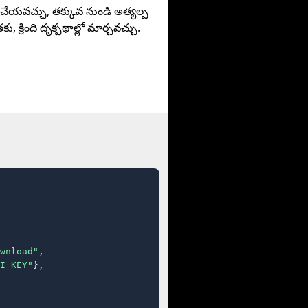
 చేయవచ్చు, తక్కువ నుండి అత్యల్ప
ు, క్రింది దృక్పథాల్లో మార్చవచ్చు.
wnload"
,

I_KEY"
},
