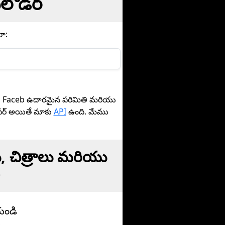
‌లోడర్
ా:
ాము, Faceb ఉదారమైన పరిమితి మరియు
లపర్ అయితే మాకు
API
ఉంది. మేము
ు, చిత్రాలు మరియు
యండి