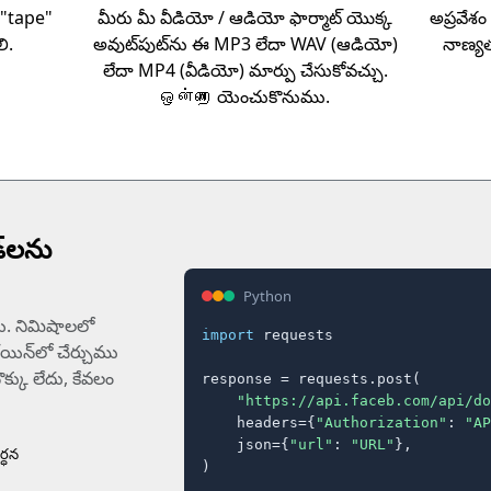
 "tape"
మీరు మీ వీడియో / ఆడియో ఫార్మాట్‌ యొక్క
అప్రవేశం
ి.
అవుట్‌పుట్‌ను ఈ MP3 లేదా WAV (ఆడియో)
నాణ్యతక
లేదా MP4 (వీడియో) మార్పు చేసుకోవచ్చు.
ஒன்றை యెంచుకొనుము.
్‌లను
Python
యి. నిమిషాలలో
import
 requests

‌యిన్‌లో చేర్చుము
లనొక్కు లేదు, కేవలం
response = requests.post(

"https://api.faceb.com/api/do
    headers={
"Authorization"
: 
"AP
    json={
"url"
: 
"URL"
},

్ధన
)
