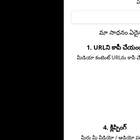
ఏ
మా సాధనం ఏదైనా 
1. URLని కాపీ చేయం
మీడియా కంటెంట్ URLను కాపీ 
4. క్లిప్పింగ్
మీరు మీ వీడియో / ఆడియో పరి