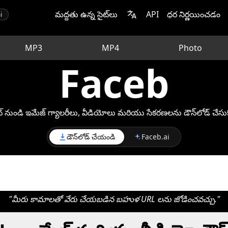
మద్దతు ఉన్న సైట్‌లు
API
ధర నిర్ణయించడం
i
MP3
MP4
Photo
Faceb
ట్ నుండి ఇమేజ్ గ్యాలరీలు, వీడియోలు మరియు సేకరణలను డౌన్‌లోడ్ చేసుక
డౌన్‌లోడ్ చేయండి
Faceb.ai
"మీరు కామాలతో వేరు చేయబడిన బహుళ URL లను జోడించవచ్చు."