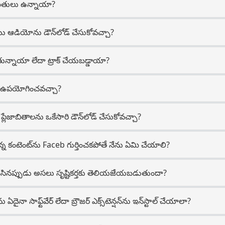
ిమితులు ఉన్నాయా?
యు ఆడియోను డౌన్‌లోడ్ చేసుకోవచ్చా?
తున్నాయా లేదా ట్రాక్ చేయబడ్డాయా?
ని ఉపయోగించవచ్చా?
ప్లేజాబితాలను ఒకేసారి డౌన్‌లోడ్ చేసుకోవచ్చా?
్న కంటెంట్‌ను Faceb గుర్తించకపోతే నేను ఏమి చేయాలి?
్ చేసినప్పుడు అసలు సృష్టికర్తకు తెలియజేయబడుతుందా?
నా సాఫ్ట్‌వేర్ లేదా బ్రౌజర్ ఎక్స్‌టెన్షన్‌ను ఇన్‌స్టాల్ చేయాలా?