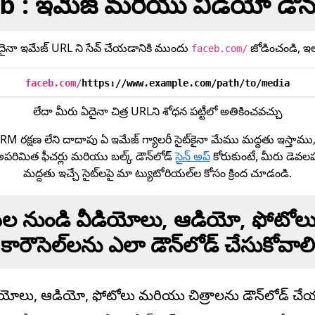
 : ఇమేజ్ మరియు వీడియో డౌన్
దైనా ఇమేజ్ URL ని సేవ్ చేయడానికి ముందు
జోడించండి, ఇల
faceb.com/
faceb.com/
https://www.example.com/path/to/media
లేదా మీరు ఏదైనా చిత్ర URLని శోధన పట్టీలో అతికించవచ్చు
M రక్షణ లేని దాదాపు ఏ ఇమేజ్ గ్యాలరీ సైట్‌కైనా మేము మద్దతు ఇస్త
పరిమిత ఫీచర్లు మరియు బల్క్ డౌన్‌లోడ్
సైన్ అప్
కోరుకుంటే, మీరు డెవ
మద్దతు ఇచ్చే సైట్‌లపై మా ట్యుటోరియల్‌ల కోసం క్రింద చూడండి.
మ్‌ల నుండి వీడియోలు, ఆడియో, ఫోటోల
కారౌసెల్‌లను ఎలా డౌన్‌లోడ్ చేసుకోవాలి
ియోలు, ఆడియో, ఫోటోలు మరియు చిత్రాలను డౌన్‌లోడ్ చే