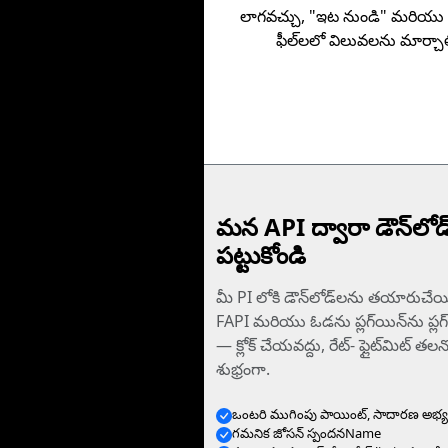
లాగవచ్చు, "ఇట నుండి" మరియు
ఫీల్‌లలో విలువలను మార్చాల
మన API ద్వారా డౌన్‌లోడ
పట్టుకోండి
మీ PI లోకి డౌన్‌లోడ్‌లను తయారుచే
FAPI మరియు ఓడను ప్లగ్‌యిన్‌ను ప్లగ్
—⁠ క్లోక్‌ చేయవద్దు, రేట్- ఫ్లైట్‌మిట్ త
శుభ్రంగా.
ఒంటరి ముగింపు పాయింట్, సాదారణ అభ్యర
గమనిక జోసన్ స్పందనName