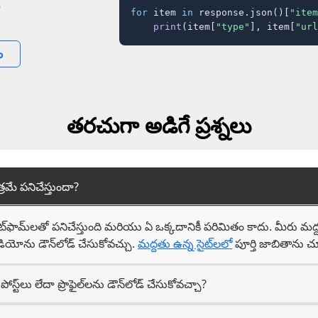
for
 item 
in
 response.json()[
"item
print
(item[
"type"
], item[
"url
ం
తరచుగా అడిగే ప్రశ్నలు
ాత్రమే పనిచేస్తుందా?
్‌ఫామ్‌లతో పనిచేస్తుంది మరియు ఏ ఒక్కదానికీ పరిమితం కాదు. మీరు మద్దతు
ియోను డౌన్‌లోడ్ చేసుకోవచ్చు.
మద్దతు ఉన్న సైట్‌లలో
పూర్తి జాబితాను 
పోస్ట్‌లు లేదా ప్రొఫైల్‌లను డౌన్‌లోడ్ చేసుకోవచ్చా?