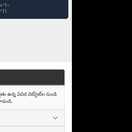
s"
]:

"
])
 ఉన్న వివిధ వెబ్‌సైట్‌ల నుండి
చూడండి.