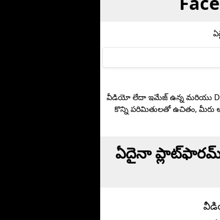
Faceb
ఏ
వీడియో లేదా ఇమేజ్ ఉన్న మరియు DR
కొన్ని పరిమితులతో ఉచితం, మీరు అ
ఏదైనా ప్లాట్‌ఫార
వీడ