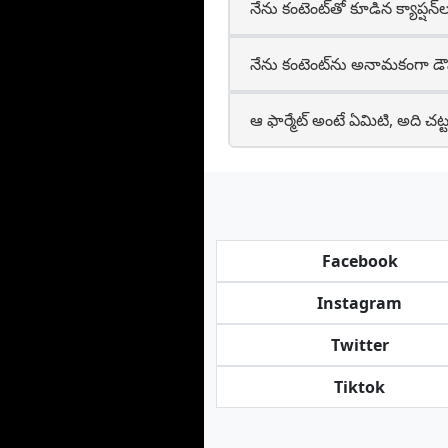
నేను కంటెంట్‌తో కూడిన క్యాప్షన్
నేను కంటెంట్‌ను అనామకంగా డౌన
ఆ ఫార్మేట్‌ అంటే ఏమిటి, అది చట
Facebook
Instagram
Twitter
Tiktok