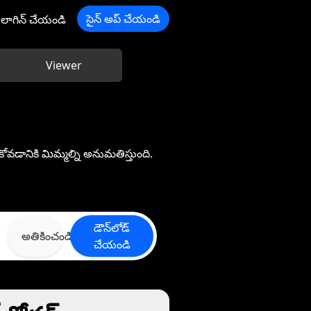
సైన్ అప్ చేయండి
లాగిన్ చేయండి
Viewer
ోవడానికి మిమ్మల్ని అనుమతిస్తుంది.
డౌన్‌లోడ్
అతికించండి
చేయండి