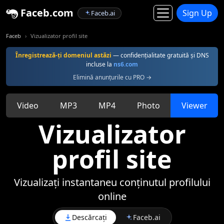
Faceb.com
Sign Up
Faceb.ai
Faceb
Vizualizator profil site
Înregistrează-ți domeniul astăzi
— confidențialitate gratuită și DNS
incluse la
ns6.com
Elimină anunțurile cu PRO →
Video
MP3
MP4
Photo
Viewer
Vizualizator
profil site
Vizualizați instantaneu conținutul profilului
online
Descărcați
Faceb.ai