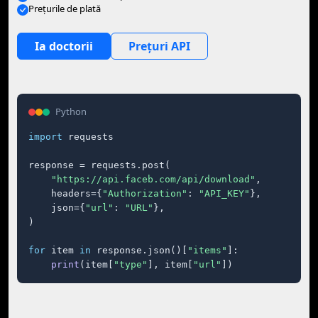
Preţurile de plată
Ia doctorii
Prețuri API
Python
import
 requests

response = requests.post(

"https://api.faceb.com/api/download"
,

    headers={
"Authorization"
: 
"API_KEY"
},

    json={
"url"
: 
"URL"
},

)

for
 item 
in
 response.json()[
"items"
]:

print
(item[
"type"
], item[
"url"
])