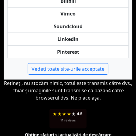
Bilibili
Vimeo
Soundcloud
Linkedin
Pinterest
Vedeți toate site-urile acceptate
Rețineți, nu stocăm nimic, totul este transmis către dvs.,
chiar și imaginile sunt transmise ca bază64 către
browserul dvs. Ne place așa.
★
★
★
★
★
4.5
11 reviews
Obține sfaturi și actualizări de descărcare